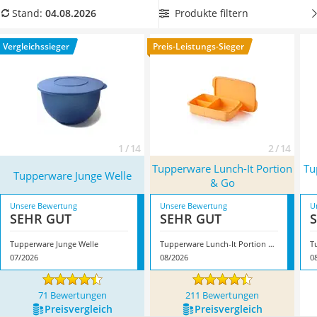
Tierhaarstaubsauger
jetzt ein Tupperware-Set aus unserer Vergleichstabelle, das
Produkte filtern
Stand:
04.08.2026
Ecovacs-Saugroboter
Dosen in Ihren bevorzugten Größen enthält. Überzeugt hat
Nespresso-Maschine
uns hier im August 2026 besonders das Modell
Tupperware
Vergleichssieger
Preis-Leistungs-Sieger
Messerschärfer
Junge Welle
*
mit seinen Eigenschaften.
Service
1 / 14
2 / 14
Tupperware Lunch-It Portion
Tu
Tupperware Junge Welle
& Go
Unsere Bewertung
Unsere Bewertung
U
SEHR GUT
SEHR GUT
Tupperware Junge Welle
Tupperware Lunch-It Portion & Go
07/2026
08/2026
0
71 Bewertungen
211 Bewertungen
Preis­vergleich
Preis­vergleich