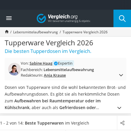
Die beliebtesten Vergleiche nach Kategorie
Vergleich
Haushalt
Wassersprudler
Lebensmittelaufbewahrung
Tupperware Vergleich 2026
Zentralstaubsauger
Brotbackautomat
Tupperware Vergleich 2026
Wischroboter
Die besten Tupperdosen im Vergleich.
Wäschespinne
Industriestaubsauger
Von:
Sabine Haag
Expertin
Spülmaschinentabs
Fachbereich:
Lebensmittelaufbewahrung
Akku-Staubsauger
Redakteurin:
Anja Krause
Eierkocher
AEG-Waschmaschine
Dosen von Tupperware sind die wohl bekanntesten Brot- und
Saug-Wisch-Roboter
Aufbewahrungsdosen. Es gibt sie als herkömmliche Dosen
Handstaubsauger
zum
Aufbewahren bei Raumtemperatur oder im
Milchaufschäumer
Kühlschrank
, aber auch als
Gefrierdosen oder
Kondenstrockner
Mikrowellendosen
.
Laut gängigen Tests im Internet sind alle
Reiskocher
Tupperdosen
spülmaschinenfest und ermöglichen Ihnen so
1 - 2 von 14:
Beste Tupperwaren
im Vergleich
Heißwasserspender
eine sehr einfache und bequeme Reinigung
. Suchen Sie sich