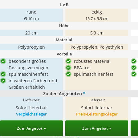
L x B
rund
eckig
Ø 10 cm
15,7 x 5,3 cm
Höhe
20 cm
5,3 cm
Material
Polypropylen
Polypropylen, Polyethylen
Vorteile
besonders großes
robustes Material
Fassungsvermögen
BPA-frei
spülmaschinenfest
spülmaschinenfest
in weiteren Farben und
Größen erhältlich
Zu den Angeboten
*
Lieferzeit
Lieferzeit
Sofort lieferbar
Sofort lieferbar
Vergleichssieger
Preis-Leistungs-Sieger
Zum Angebot »
Zum Angebot »