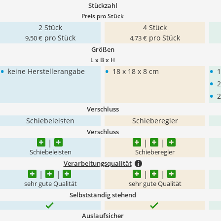
Stückzahl
Preis pro Stück
2 Stück
4 Stück
pro Stück
pro Stück
9,50 €
4,73 €
Größen
L x B x H
•
•
•
keine Herstellerangabe
18 x 18 x 8 cm
1
•
2
•
2
Verschluss
Schiebeleisten
Schieberegler
Verschluss
Schiebeleisten
Schieberegler
Verarbeitungsqualität
sehr gute Qualität
sehr gute Qualität
Selbstständig stehend
Auslaufsicher