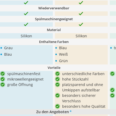
Wiederverwendbar
Spülmaschinengeeignet
Material
Silikon
Silikon
Enthaltene Farben
•
•
•
Grau
Blau
t
•
•
Blau
Weiß
•
Grün
Vorteile
spülmaschinenfest
unterschiedliche Farben
mikrowellengeeignet
hohe Stückzahl
große Öffnung
platzsparend und ohne
Umkippen aufstellbar
besonders sicherer
Verschluss
besonders hohe Qualität
Zu den Angeboten
*