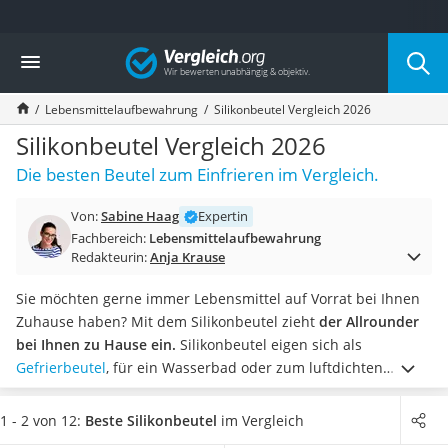
Die beliebtesten Vergleiche nach Kategorie
Vergleich
Haushalt
Wassersprudler
Lebensmittelaufbewahrung
Silikonbeutel Vergleich 2026
Zentralstaubsauger
Brotbackautomat
Silikonbeutel Vergleich 2026
Wischroboter
Die besten Beutel zum Einfrieren im Vergleich.
Wäschespinne
Industriestaubsauger
Von:
Sabine Haag
Expertin
Spülmaschinentabs
Fachbereich:
Lebensmittelaufbewahrung
Akku-Staubsauger
Redakteurin:
Anja Krause
Eierkocher
AEG-Waschmaschine
Sie möchten gerne immer Lebensmittel auf Vorrat bei Ihnen
Saug-Wisch-Roboter
Zuhause haben? Mit dem Silikonbeutel zieht
der Allrounder
Handstaubsauger
bei Ihnen zu Hause ein.
Silikonbeutel eigen sich als
Milchaufschäumer
Gefrierbeutel
, für ein Wasserbad oder zum luftdichten
Kondenstrockner
Aufbewahren der Lebensmittel. Tests im Internet haben
Reiskocher
gezeigt, dass es die Silikonbeutel in unterschiedlichen
1 - 2 von 12:
Beste Silikonbeutel
im Vergleich
Heißwasserspender
Stückzahlen zu erwerben gibt. Falls Sie nur einzelne Beutel