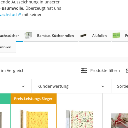
chende Auszeichnung in unserer
er
o-Baumwolle.
Überzeugt hat uns
wachstuch
*
mit seinen
achstücher
Bambus-Küchenrollen
Alufolien
F
nfolien
er
ger
ter
im Vergleich
Produkte filtern
ne
Kundenwertung
Sorti
Preis-Leistungs-Sieger