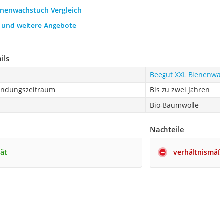
ienenwachstuch Vergleich
h und weitere Angebote
ils
Beegut XXL Bienenw
endungszeitraum
Bis zu zwei Jahren
Bio-Baumwolle
Nachteile
tät
verhältnismä