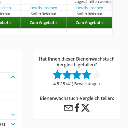
zugeschnitten werden
s
bio
ansehen
Details ansehen
Details ansehen
eferbar
Sofort lieferbar
Sofort lieferbar
Sof
ebot »
Zum Angebot »
Zum Angebot »
Zu
Hat Ihnen dieser Bienenwachstuch
Vergleich gefallen?
4,5 / 5
(41) Bewertungen
Bienenwachstuch-Vergleich teilen:
est