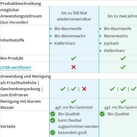
Produktbeschreibung
möglicher
bis zu 500 Mal
Anwendungszeitraum
bis zu zwei Jahr
wiederverwendbar
(laut Hersteller)
•
•
Bio-Baumwolle
Bio-Baumwolle
•
•
Bio-Bienenwachs
Bienenwachs
Inhaltsstoffe
•
•
Kiefernharz
Jojobaöl
•
Kiefernharz
Bio-Produkt
LFGB-zertifiziert
Anwendung und Reinigung
als Frischhaltefolie |
Geschenkverpackung |
zum Einfrieren
Reinigung mit klarem
ggf. mit Bio-Spülmittel
ggf. mit Bio-Spülmi
Wasser
Bio-Qualität
Bio-Qualität
kann flexibel
zugeschnitten werden
Vorteile
besonders groß