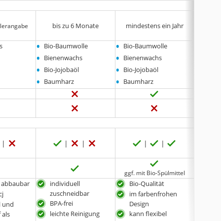
bis zu 6 Monate
mindestens ein Jahr
minde
llerangabe
•
•
•
s
Bio-Baumwolle
Bio-Baumwolle
Baumw
•
•
•
Bienenwachs
Bienenwachs
Jojoba
•
•
•
Bio-Jojobaöl
Bio-Jojobaöl
Baum
•
•
Baumharz
Baumharz
keine 
ggf. mit Bio-Spülmittel
h abbaubar
individuell
Bio-Qualität
Bio-
zuschneidbar
cj
im farbenfrohen
im 
BPA-frei
Design
Des
l und
leichte Reinigung
kann flexibel
ein
 als