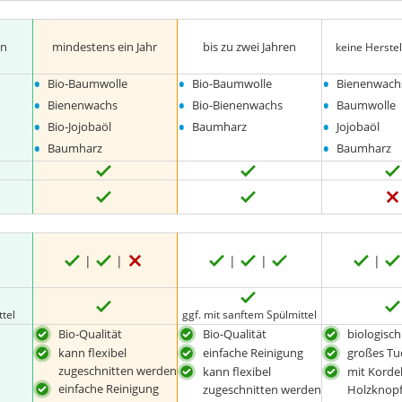
en
mindestens ein Jahr
bis zu zwei Jahren
keine Herste
•
•
•
Bio-Baumwolle
Bio-Baumwolle
Bienenwach
•
•
•
Bienenwachs
Bio-Bienenwachs
Baumwolle
•
•
•
Bio-Jojobaöl
Baumharz
Jojobaöl
•
•
Baumharz
Baumharz
ttel
ggf. mit sanftem Spülmittel
Bio-Qualität
Bio-Qualität
biologisc
kann flexibel
einfache Reinigung
großes Tu
zugeschnitten werden
kann flexibel
mit Korde
einfache Reinigung
zugeschnitten werden
Holzknopf