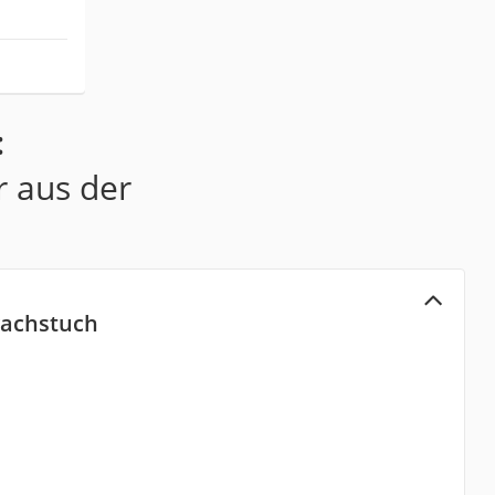
:
r aus der
wachstuch