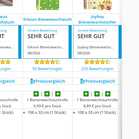
wax
Joyboy
F
Erkoon Bienenwachstuch
chstuch
Bienenwachstücher
Bien
tung
Unsere Bewertung
Unsere Bewertung
Unsere
UT
SEHR GUT
SEHR GUT
SEH
Guardwax Bienenwachstuch
Erkoon Bienenwachstuch
Joyboy Bienenwachstücher
08/2026
08/2026
08/202
tungen
50 Bewertungen
233 Bewertungen
288
ergleich
Preis­vergleich
Preis­vergleich
P
stuchrolle
1 Bienenwachstuchrolle
1 Bienenwachstuchrolle
8 Bie
o Stück
9,99 € pro Stück
8,89 € pro Stück
3,6
•
•
•
1 Stück)
100 x 33 cm (1 Stück)
100 x 33 cm (1 Stück)
10 cm 
•
18 cm 
•
28 cm 
•
35 cm 