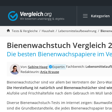
Kategorien
Die beliebtesten V
Haushalt
Tests & Vergleiche
Haushalt
Lebensmittelaufbewahrung
Bienenw
Wassersprudler
Bienenwachstuch Vergleich 
Zentralstaubsauge
Brotbackautomat
Die besten Bienenwachspapiere im Ver
Wischroboter
Fachbereich:
Lebensmittelau
Von:
Sabine Haag
Expertin
Wäschespinne
Redakteurin:
Anja Krause
Industriestaubsau
Bienenwachstücher sind vor allem bei Vertretern der Zero-Wa
Spülmaschinentab
Die Herstellung ist natürlich und Bienenwachstücher sind w
Akku-Staubsauger
Alufolie und Frischhaltefolie nach dem Gebrauch im Müll land
Eierkocher
Diverse Bienenwachstuch-Tests im Internet zeigen: Baumwolle
AEG-Waschmaschi
sind die Grundbestandteile, die jedes Bienenwachspapier bra