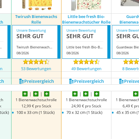
Twirush Bienenwachs
Little bee fresh Bio-
Guard
ch
Rolle
Bienenwachstücher Rolle
Bienenwa
Unsere Bewertung
Unsere Bewertung
Unsere Bewer
SEHR GUT
SEHR GUT
SEHR G
L Bienenwachstuch
Twirush Bienenwachs Rolle
Little bee fresh Bio-Bienenwachstücher Rolle
08/2026
08/2026
08/2026
en
53 Bewertungen
49 Bewertungen
8 Bewer
ch
Preis­vergleich
Preis­vergleich
Preis­v
ch
1 Bienenwachstuchrolle
1 Bienenwachstuchrolle
1 Bienenwach
k
12,99 € pro Stück
24,90 € pro Stück
6,49 € pr
•
•
•
tück)
100 x 33 cm (1 Stück)
70 x 32 cm (1 Stück)
45 x 35 cm (