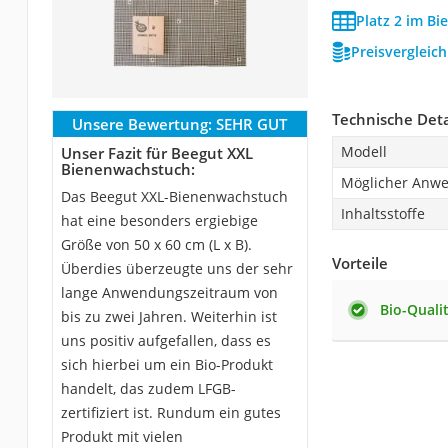
Platz 2 im B
Preisvergleic
Technische Deta
Unsere Bewertung:
SEHR GUT
Modell
Unser Fazit für Beegut XXL
Bienenwachstuch:
Möglicher Anw
Das Beegut XXL-Bienenwachstuch
Inhaltsstoffe
hat eine besonders ergiebige
Größe von 50 x 60 cm (L x B).
Vorteile
Überdies überzeugte uns der sehr
lange Anwendungszeitraum von
Bio-Quali
bis zu zwei Jahren. Weiterhin ist
uns positiv aufgefallen, dass es
sich hierbei um ein Bio-Produkt
handelt, das zudem LFGB-
zertifiziert ist. Rundum ein gutes
Produkt mit vielen