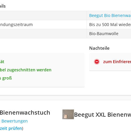
ils
Beegut Bio Bienenwa
endungszeitraum
Bis zu 500 Mal wied
Bio-Baumwolle
Nachteile
tät
zum Einfriere
ibel zugeschnitten werden
s groß
 Bienenwachstuch
Beegut XXL Bienen
9 Bewertungen
rzeit prüfen
)