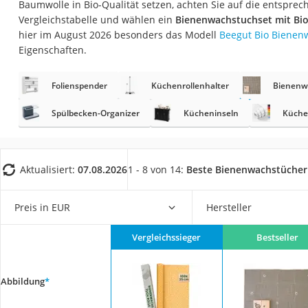
Baumwolle in Bio-Qualität setzen, achten Sie auf die entspre
Saug-Wisch-Robot
Vergleichstabelle und wählen ein
Bienenwachstuchset mit Bi
Handstaubsauger
hier im August 2026 besonders das Modell
Beegut Bio Bienen
Eigenschaften.
Milchaufschäumer
Kondenstrockner
Folienspender
Küchenrollenhalter
Bienenw
Reiskocher
Spülbecken-Organizer
Kücheninseln
Küche
Heißwasserspend
Tierhaarstaubsau
Ecovacs-Saugrobo
Aktualisiert:
07.08.2026
1 - 8 von 14:
Beste Bienenwachstücher
Nespresso-Maschi
Preis in EUR
Hersteller
Messerschärfer
Service
Vergleichssieger
Bestseller
Abbildung
*