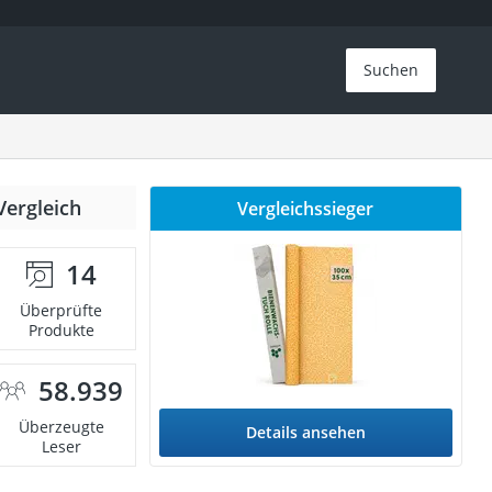
Suchen
Vergleich
Vergleichssieger
14
Überprüfte
Produkte
58.939
Überzeugte
Details ansehen
Leser