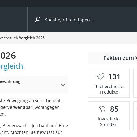
ergleiche nach Kategorie
achstuch Vergleich 2026
2026
r
Fakten zum 
gleich.
101
fbewahrung
Recherchierte
Produkte
ger
ste-Bewegung äußerst beliebt.
s
85
iederverwendbar
, wohingegen
en.
Investierte
Stunden
, Bienenwachs, Jojobaöl und Harz
ne
ucht. Möchten Sie bewusst auf