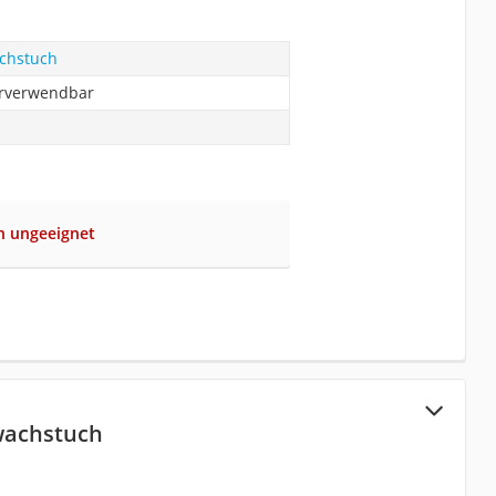
chstuch
erverwendbar
n ungeeignet
wachstuch