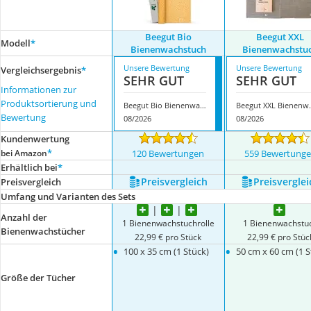
Beegut Bio
Beegut XXL
Modell
*
Bienenwachstuch
Bienenwachstu
Unsere Bewertung
Unsere Bewertung
Vergleichsergebnis
*
SEHR GUT
SEHR GUT
Informationen zur
Produktsortierung und
Beegut Bio Bienenwachstuch
Beegut XX
Bewertung
08/2026
08/2026
Kundenwertung
*
bei Amazon
120 Bewertungen
559 Bewertung
Erhältlich bei
*
Preis­vergleich
Preis­verglei
Preis­vergleich
Umfang und Varianten des Sets
Anzahl der
1 Bienenwachstuchrolle
1 Bienenwachstu
Bienenwachstücher
22,99 € pro Stück
22,99 € pro Stüc
•
•
100 x 35 cm (1 Stück)
50 cm x 60 cm (1 S
Größe der Tücher