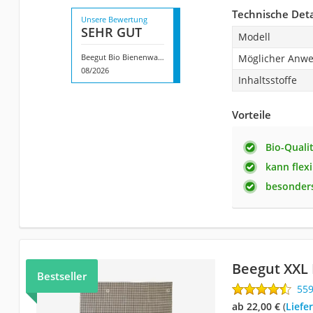
Technische Deta
Unsere Bewertung
SEHR GUT
Modell
Beegut Bio Bienenwachstuch
Möglicher Anw
08/2026
Inhaltsstoffe
Vorteile
Bio-Quali
kann flex
besonder
Beegut XXL
Bestseller
55
ab 22,00 €
(
Liefe