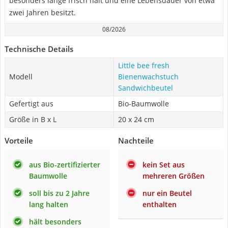
besonders lange frisch hält und eine Lebensdauer von etwa
zwei Jahren besitzt.
08/2026
Technische Details
Little bee fresh
Modell
Bienenwachstuch
Sandwichbeutel
Gefertigt aus
Bio-Baumwolle
Größe in B x L
20 x 24 cm
Vorteile
Nachteile
aus Bio-zertifizierter
kein Set aus
Baumwolle
mehreren Größen
soll bis zu 2 Jahre
nur ein Beutel
lang halten
enthalten
hält besonders