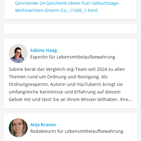
Geschenke-24-Geschenk-Ideen-fuer-Geburtstage-
Weihnachten-Ostern-Co-_11600_1.html
Sabine Haag
Expertin für Lebensmittelaufbewahrung
Sabine berät das Vergleich.org-Team seit 2024 zu allen
Themen rund um Ordnung und Reinigung. Als
Ordnungsexpertin, Autorin und YouTuberin bringt sie
umfangreiche Kenntnisse und Erfahrung auf diesem
Gebiet mit und lässt Sie an ihrem Wissen teilhaben. Ihre
Website Ordnungsliebe.net betreibt sie bereits seit 2012
erfolgreich. Konkret unterstützt uns Sabine regelmäßig
als Expertin bei Vergleichen zu den Themen
Anja Krause
Wohnungsreinigung, Haushaltszubehör, Vorrat und
Redakteurin für Lebensmittelaufbewahrung
Aufbewahrung, Textilpflege, Wäsche und Bügeln. In ihrer