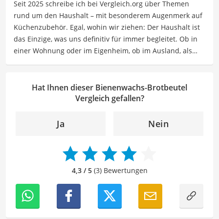
Seit 2025 schreibe ich bei Vergleich.org über Themen
Freizeit ordnet Sabine nicht nur ihren eigenen Haushalt,
rund um den Haushalt – mit besonderem Augenmerk auf
sondern liest auch sehr gern. Wenn sie auf einem Gebiet
Küchenzubehör. Egal, wohin wir ziehen: Der Haushalt ist
keine minimalistische Neigung hat, dann bei Büchern.
das Einzige, was uns definitiv für immer begleitet. Ob in
Der Bienenwachs-Brotbeutel-Vergleich ist aus unserer
einer Wohnung oder im Eigenheim, ob im Ausland, als
Sicht besonders empfehlenswert für
Umweltbewusste
.
Single, in der WG oder mit Familie – ich habe viele Wohn-
und Lebensformen selbst erlebt. Genau aus dieser
Erfahrung heraus berichte ich über Produkte und
Hat Ihnen dieser Bienenwachs-Brotbeutel
Lösungen, die den Alltag erleichtern und praktische
Vergleich gefallen?
Helfer für Küche und Haushalt bieten.
Der Bienenwachs-Brotbeutel-Vergleich ist aus unserer
Ja
Nein
Sicht besonders empfehlenswert für
Umweltbewusste
.
4,3 / 5
(3) Bewertungen