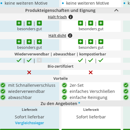
•
•
•
keine weiteren Motive
keine weiteren Motive
k
Produkteigenschaften und Eignung
Hält frisch
besonders gut
besonders gut
Hält dicht
besonders gut
besonders gut
Wiederverwendbar | abwaschbar | kompostierbar
Bio-zertifiziert
Vorteile
mit Schnallenverschluss
2er-Set
wiederverwendbar
einfaches Verschließen
abwaschbar
einfache Reinigung
Zu den Angeboten
*
Lieferzeit
Lieferzeit
Sofort lieferbar
Sofort lieferbar
Vergleichssieger