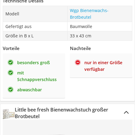
Technische Details
Wgp Bienenwachs-
Modell
Brotbeutel
Gefertigt aus
Baumwolle
Größe in B x L
33 x 43 cm
Vorteile
Nachteile
besonders groß
nur in einer Größe
verfügbar
mit
Schnappverschluss
abwaschbar
Little bee fresh Bienenwachstuch großer
Brotbeutel