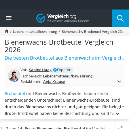
Die beliebtesten Vergleiche nach Kategorie
Vergleich
Haushalt
Wassersprudler
Lebensmittelaufbewahrung
Bienenwachs-Brotbeutel Vergleich 2026
Zentralstaubsauger
Brotbackautomat
Bienenwachs-Brotbeutel Vergleich
Wischroboter
2026
Wäschespinne
Die besten Brotbeutel aus Bienenwachs im Vergleich.
Industriestaubsauger
Spülmaschinentabs
Von:
Sabine Haag
Expertin
Akku-Staubsauger
Fachbereich:
Lebensmittelaufbewahrung
Eierkocher
Redakteurin:
Anja Krause
AEG-Waschmaschine
Saug-Wisch-Roboter
Brotbeutel
und Bienenwachs-Brotbeutel haben einen
Handstaubsauger
entscheidenden Unterschied: Bienenwachs-Brotbeutel sind
Milchaufschäumer
durch das Bienenwachs dichter und gut geeignet für belegte
Kondenstrockner
Brote
. Brotbeutel haben keine Beschichtung und sind für
Reiskocher
Baguette, Brot, Brötchen und andere Backwaren gut geeignet.
Heißwasserspender
Wählen jetzt einen Bienenwachs-Brotbeutel aus unserer
1 - 2 von 14:
Beste Bienenwachs-Brotbeutel
im Vergleich