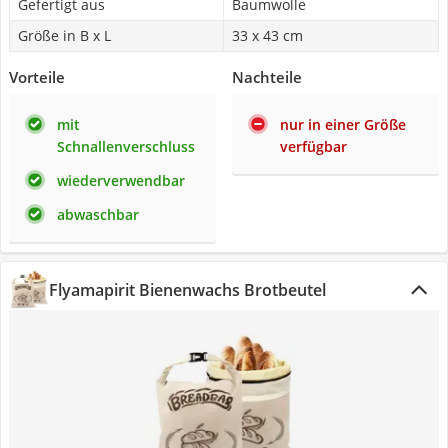
Gefertigt aus
Baumwolle
Größe in B x L
33 x 43 cm
Vorteile
Nachteile
mit
nur in einer Größe
Schnallenverschluss
verfügbar
wiederverwendbar
abwaschbar
Flyamapirit Bienenwachs Brotbeutel