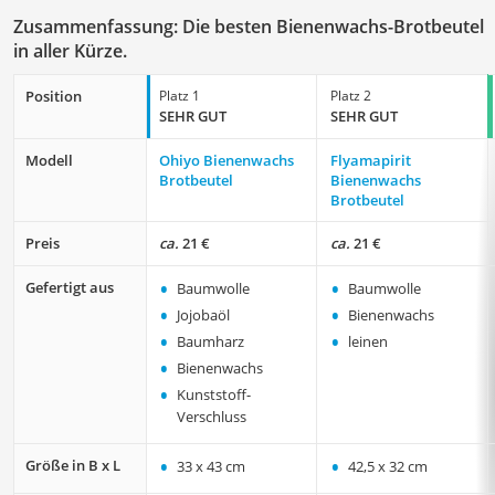
Zusammenfassung: Die besten Bienenwachs-Brotbeutel
in aller Kürze.
Position
Platz 1
Platz 2
SEHR GUT
SEHR GUT
Modell
Ohiyo Bienenwachs
Flyamapirit
Brotbeutel
Bienenwachs
Brotbeutel
Preis
ca.
21 €
ca.
21 €
•
•
Gefertigt aus
Baumwolle
Baumwolle
•
•
Jojobaöl
Bienenwachs
•
•
Baumharz
leinen
•
Bienenwachs
•
Kunststoff-
Verschluss
•
•
Größe in B x L
33 x 43 cm
42,5 x 32 cm