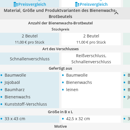
Preis­vergleich
Preis­vergleich
Material, Größe und Produktvarianten des Bienenwachs-
Brotbeutels
Anzahl der Bienenwachs-Brotbeutel
Stückpreis
2 Beutel
2 Beutel
11,00 € pro Stück
11,00 € pro Stück
Art des Verschlusses
Reißverschluss,
Schnallenverschluss
Schnallenverschluss
Gefertigt aus
•
•
•
Baumwolle
Baumwolle
•
•
•
Jojobaöl
Bienenwachs
•
•
•
Baumharz
leinen
•
•
Bienenwachs
J
•
Kunststoff-Verschluss
Größe in B x L
•
•
•
33 x 43 cm
42,5 x 32 cm
3
Motive