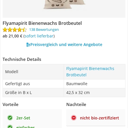
Flyamapirit Bienenwachs Brotbeutel
138 Bewertungen
ab 21,00 €
(
Sofort lieferbar
)
Preisvergleich und weitere Angebote
Technische Details
Flyamapirit Bienenwachs
Modell
Brotbeutel
Gefertigt aus
Baumwolle
Größe in B x L
42,5 x 32 cm
Vorteile
Nachteile
2er-Set
nicht bio-zertifiziert
einfaches