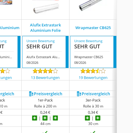
Alufix Extrastark
Alustar 
 Aluminium
Wrapmaster ‎CB625
Aluminium Folie
Ino
tung
Unsere Bewertung
Unsere Bewertung
Unsere
UT
SEHR GUT
SEHR GUT
GUT
ALBAL Rolle Aluminium
Alufix Extrastark Aluminium Folie
Wrapmaster ‎CB625
08/2026
08/2026
08/202
tungen
13 Bewertungen
19 Bewertungen
112
ergleich
Preis­vergleich
Preis­vergleich
P
ack
1er-Pack
3er-Pack
 10 m
Rolle à 200 m
Rolle à 30 m
R
 €
0,24 €
0,34 €
cm
44 cm
30 cm