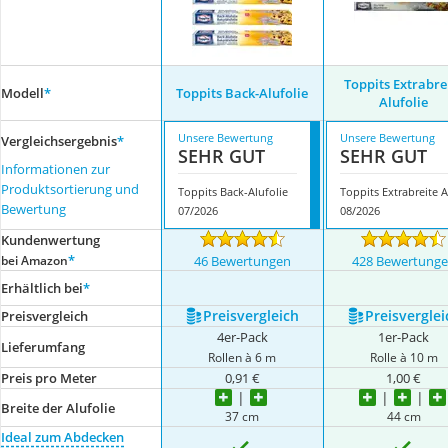
Toppits Extrabre
Modell
*
Toppits Back-Alufolie
Alufolie
Unsere Bewertung
Unsere Bewertung
Vergleichsergebnis
*
SEHR GUT
SEHR GUT
Informationen zur
Produktsortierung und
Toppits Back-Alufolie
T
Bewertung
07/2026
08/2026
Kundenwertung
*
bei Amazon
46 Bewertungen
428 Bewertung
Erhältlich bei
*
Preis­vergleich
Preis­verglei
Preis­vergleich
4er-Pack
1er-Pack
Lieferumfang
Rollen à 6 m
Rolle à 10 m
Preis pro Meter
0,91 €
1,00 €
Breite der Alufolie
37 cm
44 cm
Ideal zum Abdecken