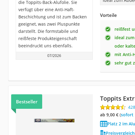
Ideal zum Abde
die Toppits-Back-Alufolie. Sie
verfügt über eine Anti-Haft-
Vorteile
Beschichtung und ist zum Backen
geeignet, was zwei Pluspunkte
reißfest 
darstellt. Die formstabile und
ideal zum
reißfeste Produkteigenschaft
beeindruckt uns ebenfalls.
oder kalt
mit Anti-
07/2026
sehr gut 
Toppits Extr
Bestseller
42
ab 9,00 €
(
Sofort
Platz 2 im Alu
Preisvergleic