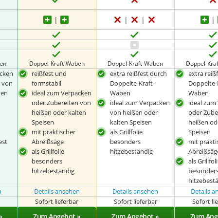
en
Doppel-Kraft-Waben
Doppel-Kraft-Waben
Doppel-Kra
acken
reißfest und
extra reißfest durch
extra reiß
 von
formstabil
Doppelte-Kraft-
Doppelte-
ten
ideal zum Verpacken
Waben
Waben
oder Zubereiten von
ideal zum Verpacken
ideal zum
heißen oder kalten
von heißen oder
oder Zube
Speisen
kalten Speisen
heißen od
mit praktischer
als Grillfolie
Speisen
est
Abreißsäge
besonders
mit prakti
als Grillfolie
hitzebeständig
Abreißsäg
besonders
als Grillfol
hitzebeständig
besonder
hitzebest
n
Details ansehen
Details ansehen
Details 
r
Sofort lieferbar
Sofort lieferbar
Sofort li
»
Zum Angebot »
Zum Angebot »
Zum Ang