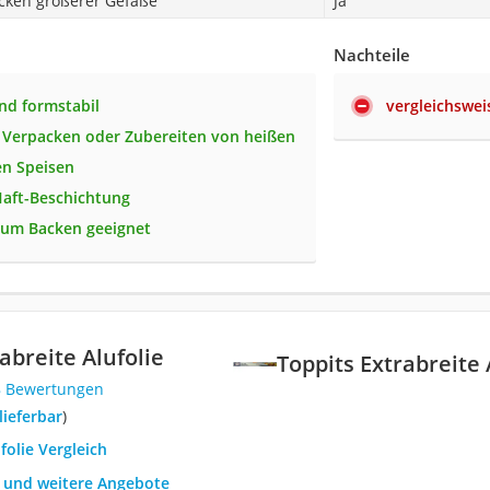
cken größerer Gefäße
Ja
Nachteile
und formstabil
vergleichswei
 Verpacken oder Zubereiten von heißen
en Speisen
Haft-Beschichtung
zum Backen geeignet
abreite Alufolie
Toppits Extrabreite 
8 Bewertungen
 lieferbar
)
folie Vergleich
h und weitere Angebote