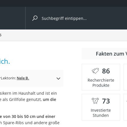
ergleiche nach Kategorie
6
r
Fakten zum 
ich.
86
r
Lektorin:
Nele B.
Recherchierte
Produkte
ger
sikern im Haushalt und ist ein
s
73
als Grillfolie genutzt,
um die
Investierte
Stunden
te von 30 bis 50 cm und einer
ne
ch Spare-Ribs und andere große