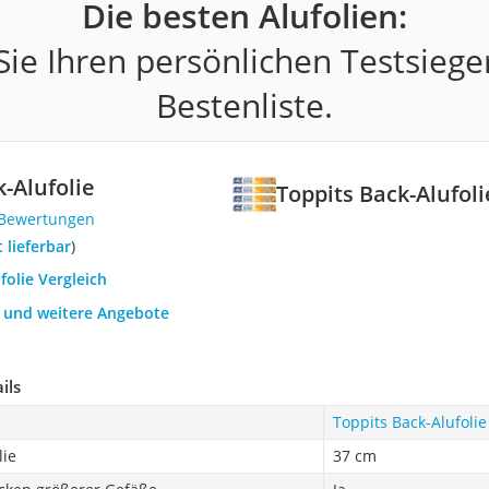
Die besten Alufolien:
ie Ihren persönlichen Testsiege
Bestenliste.
-Alufolie
Toppits Back-Alufoli
 Bewertungen
t lieferbar
)
folie Vergleich
h und weitere Angebote
ils
Toppits Back-Alufolie
lie
37 cm