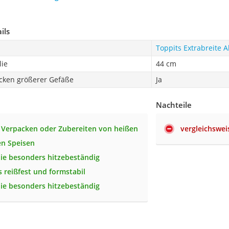
ils
Toppits Extrabreite A
lie
44 cm
cken größerer Gefäße
Ja
Nachteile
 Verpacken oder Zubereiten von heißen
vergleichswei
en Speisen
olie besonders hitzebeständig
 reißfest und formstabil
olie besonders hitzebeständig