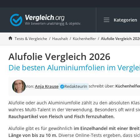
Kategorien
Die beliebtesten V
Haushalt
Tests & Vergleiche
Haushalt
Küchenhelfer
Alufolie Vergleich 202
Wassersprudler
Alufolie Vergleich 2026
Zentralstaubsauge
Brotbackautomat
Die besten Aluminiumfolien im Vergle
Wischroboter
Wäschespinne
schreibt über:
Küchenhelfe
Von:
Anja Krause
Redakteurin
Industriestaubsau
Alufolie oder auch Aluminiumfolie zählt zu den absoluten Klas
Spülmaschinentab
wahres Multi-Talent in der Verwendung. Besonders oft wird sie 
Akku-Staubsauger
Rauchpartikel von Fleisch und Fisch fernzuhalten.
Eierkocher
Alufolie gibt es für gewöhnlich
im Einzelhandel mit einer Brei
AEG-Waschmaschi
Länge von bis zu 10 m.
Diverse Online-Tests ergeben, dass si