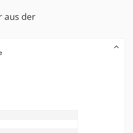
r aus der
e