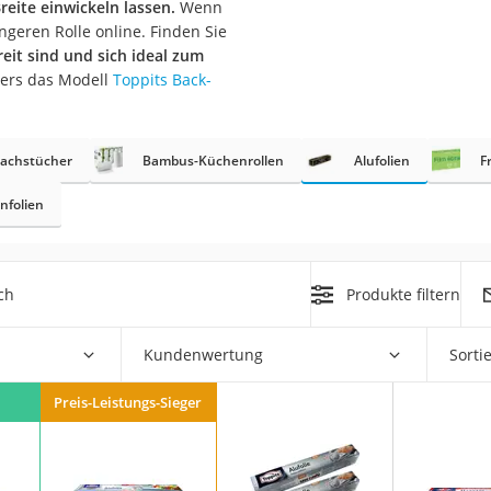
reite einwickeln lassen.
Wenn
er
ngeren Rolle online. Finden Sie
reit sind und sich ideal zum
ders das Modell
Toppits Back-
achstücher
Bambus-Küchenrollen
Alufolien
F
er
nfolien
ger
ter
ch
Produkte filtern
ne
Kundenwertung
Sorti
Preis-Leistungs-Sieger