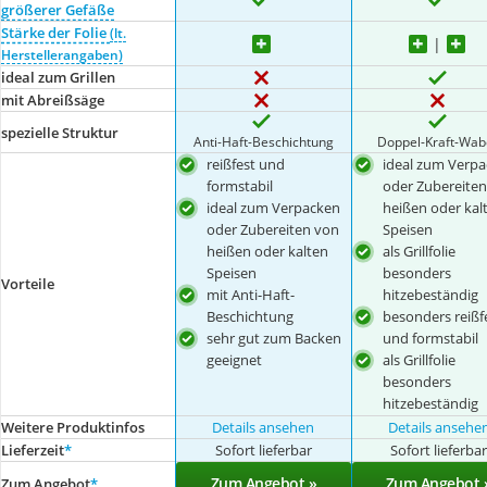
größerer Gefäße
Stärke der Folie
(lt.
Herstellerangaben)
ideal zum Grillen
mit Abreißsäge
spezielle Struktur
Anti-Haft-Beschichtung
Doppel-Kraft-Wab
reißfest und
ideal zum Verp
formstabil
oder Zubereiten
ideal zum Verpacken
heißen oder kal
oder Zubereiten von
Speisen
heißen oder kalten
als Grillfolie
Speisen
besonders
Vorteile
mit Anti-Haft-
hitzebeständig
Beschichtung
besonders reißf
sehr gut zum Backen
und formstabil
geeignet
als Grillfolie
besonders
hitzebeständig
Weitere Produktinfos
Details ansehen
Details ansehe
Lieferzeit
*
Sofort lieferbar
Sofort lieferba
Zum Angebot »
Zum Angebot 
Zum Angebot
*