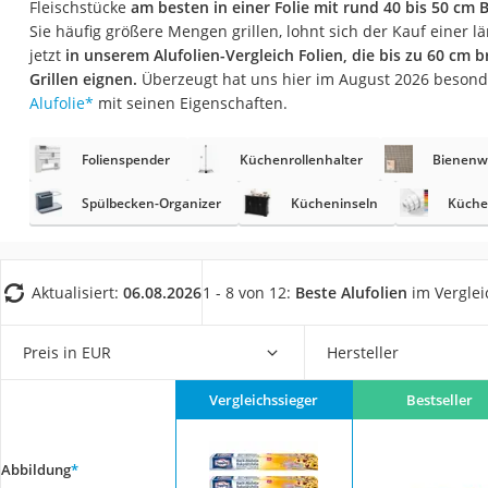
Fleischstücke
am besten in einer Folie mit rund 40 bis 50 cm B
Saug-Wisch-Robot
Sie häufig größere Mengen grillen, lohnt sich der Kauf einer lä
Handstaubsauger
jetzt
in unserem Alufolien-Vergleich Folien, die bis zu 60 cm b
Grillen eignen.
Überzeugt hat uns hier im August 2026 beson
Milchaufschäumer
Alufolie
*
mit seinen Eigenschaften.
Kondenstrockner
Reiskocher
Folienspender
Küchenrollenhalter
Bienenw
Heißwasserspend
Spülbecken-Organizer
Kücheninseln
Küche
Tierhaarstaubsau
Ecovacs-Saugrobo
Aktualisiert:
06.08.2026
1 - 8 von 12:
Beste Alufolien
im Verglei
Nespresso-Maschi
Messerschärfer
Preis in EUR
Hersteller
Service
Vergleichssieger
Bestseller
Abbildung
*