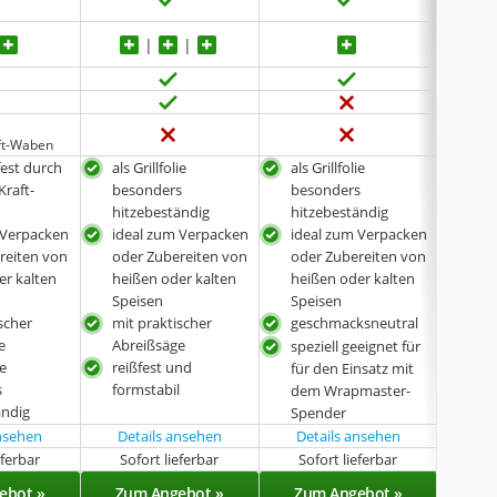
ft-Waben
fest durch
als Grillfolie
als Grillfolie
als G
Kraft-
besonders
besonders
bes
hitzebeständig
hitzebeständig
hit
 Verpacken
ideal zum Verpacken
ideal zum Verpacken
ide
reiten von
oder Zubereiten von
oder Zubereiten von
ode
er kalten
heißen oder kalten
heißen oder kalten
hei
Speisen
Speisen
Spe
scher
mit praktischer
geschmacksneutral
spez
e
Abreißsäge
Nach
speziell geeignet für
ie
reißfest und
Cut/
für den Einsatz mit
s
formstabil
Ede
dem Wrapmaster-
ändig
gee
Spender
ansehen
Details ansehen
Details ansehen
eferbar
Sofort lieferbar
Sofort lieferbar
Sof
ebot »
Zum Angebot »
Zum Angebot »
Zu