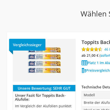
Wählen S
Toppits Back
Vergleichssieger
46
ab 21,00 €
(
Sofor
Platz 1 im Alu
Preisvergleic
Technische Deta
Unsere Bewertung:
SEHR GUT
Modell
Unser Fazit für Toppits Back-
Alufolie:
Breite der Alufo
Im Vergleich der Alufolien punktet