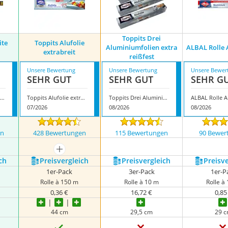
Toppits Drei
ite
Toppits Alufolie
Aluminiumfolien extra
ALBAL Rolle
extrabreit
reißfest
Unsere Bewertung
Unsere Bewertung
Unsere Bewer
SEHR GUT
SEHR GUT
SEHR G
oppits Extrabreite Alufolie
Toppits Alufolie extrabreit
Toppits Drei Aluminiumfolien extra reißfest
07/2026
08/2026
08/2026
en
428 Bewertungen
115 Bewertungen
90 Bewer
mehr anzeigen
ch
Preis­vergleich
Preis­vergleich
Preis­v
1er-Pack
3er-Pack
1er-P
Rolle à 150 m
Rolle à 10 m
Rolle à
0,36 €
16,72 €
0,85
44 cm
29,5 cm
29 