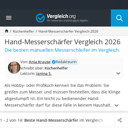
Die beliebtesten Vergleiche nach Kategorie
Vergleich
Haushalt
Wassersprudler
Küchenhelfer
Hand-Messerschärfer Vergleich 2026
Zentralstaubsauger
Brotbackautomat
Hand-Messerschärfer Vergleich 2026
Wischroboter
Die besten manuellen Messerschleifer im Vergleich.
Wäschespinne
Industriestaubsauger
Von:
Anja Krause
Redakteurin
Spülmaschinentabs
schreibt über:
Küchenhelfer
Akku-Staubsauger
Lektorin:
Janina S.
Eierkocher
AEG-Waschmaschine
Als Hobby- oder Profikoch kennen Sie das Problem: Sie
Saug-Wisch-Roboter
greifen zum Messer und müssen feststellen, dass die Klinge
Handstaubsauger
abgestumpft ist. Ein leicht zu bedienender Hand-
Milchaufschäumer
Messerschärfer darf für diese Fälle in keinem Haushalt
Kondenstrockner
fehlen. Die manuellen Schleifgeräte sind nicht nur
Reiskocher
unkompliziert nutzbar
, sondern lassen sich, anders als
1 - 2 von 14:
Beste Hand-Messerschärfer
im Vergleich
Heißwasserspender
beispielsweise
Wetzstahl
, auch durch Laien sicher