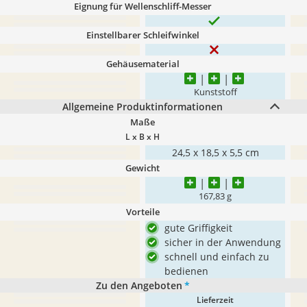
Eignung für Wellenschliff-Messer
Einstellbarer Schleifwinkel
Gehäusematerial
Kunststoff
Allgemeine Produktinformationen
Maße
L x B x H
24,5 x 18,5 x 5,5 cm
Gewicht
167,83 g
Vorteile
gute Griffigkeit
sicher in der Anwendung
schnell und einfach zu
bedienen
Zu den Angeboten
*
Lieferzeit