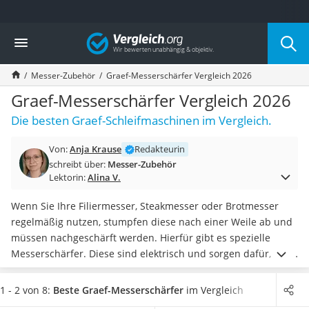
Die beliebtesten Vergleiche nach Kategorie
Vergleich
Haushalt
Wassersprudler
Messer-Zubehör
Graef-Messerschärfer Vergleich 2026
Zentralstaubsauger
Brotbackautomat
Graef-Messerschärfer Vergleich 2026
Wischroboter
Die besten Graef-Schleifmaschinen im Vergleich.
Wäschespinne
Industriestaubsauger
Von:
Anja Krause
Redakteurin
Spülmaschinentabs
schreibt über:
Messer-Zubehör
Akku-Staubsauger
Lektorin:
Alina V.
Eierkocher
AEG-Waschmaschine
Wenn Sie Ihre Filiermesser, Steakmesser oder Brotmesser
Saug-Wisch-Roboter
regelmäßig nutzen, stumpfen diese nach einer Weile ab und
Handstaubsauger
müssen nachgeschärft werden. Hierfür gibt es spezielle
Milchaufschäumer
Messerschärfer. Diese sind elektrisch und sorgen dafür, dass
Kondenstrockner
Ihr
Kochmesser
wieder geschmeidig durch die Lebensmittel
Reiskocher
gleitet.
Besonders gut in der Handhabung sind Graef-
1 - 2 von 8:
Beste Graef-Messerschärfer
im Vergleich
Heißwasserspender
Messerschleifer, wie ein Blick auf diverse Online-Tests zeigt.