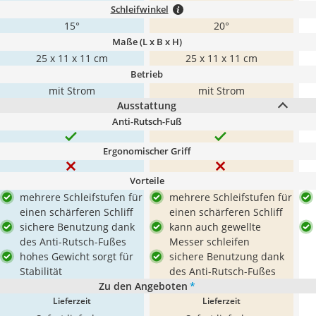
Schleifwinkel
15°
20°
Maße (L x B x H)
25 x 11 x 11 cm
25 x 11 x 11 cm
Betrieb
mit Strom
mit Strom
Ausstattung
Anti-Rutsch-Fuß
Ergonomischer Griff
Vorteile
mehrere Schleifstufen für
mehrere Schleifstufen für
einen schärferen Schliff
einen schärferen Schliff
sichere Benutzung dank
kann auch gewellte
des Anti-Rutsch-Fußes
Messer schleifen
hohes Gewicht sorgt für
sichere Benutzung dank
Stabilität
des Anti-Rutsch-Fußes
Zu den Angeboten
*
Lieferzeit
Lieferzeit