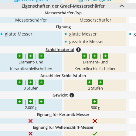
Eigenschaften der Graef-Messerschärfer
Messerschärfer-Typ
Messerschärfer
Messerschärfer
Eignung
•
•
•
glatte Messer
glatte Messer
g
•
gezahnte Messer
Schleifmaterial
Diamant- und
Diamant- und
Keramikschleifscheiben
Keramikschleifscheiben
Anzahl der Schleifstufen
3 Stufen
2 Stufen
Gewicht
2.000 g
300 g
Eignung für Keramik-Messer
Eignung für Wellenschliff-Messer