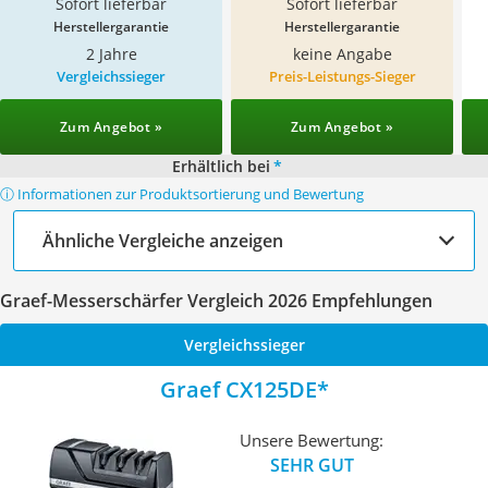
Sofort lieferbar
Sofort lieferbar
Herstellergarantie
Herstellergarantie
2 Jahre
keine Angabe
Vergleichssieger
Preis-Leistungs-Sieger
Zum Angebot »
Zum Angebot »
Erhältlich bei
*
ⓘ Informationen zur Produktsortierung und Bewertung
Ähnliche Vergleiche anzeigen
Graef-Messerschärfer Vergleich 2026 Empfehlungen
Vergleichssieger
Graef CX125DE
Unsere Bewertung:
SEHR GUT