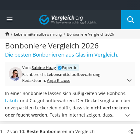
Die beliebtesten Vergleiche nach Kategorie
Vergleich
Haushalt
Wassersprudler
Lebensmittelaufbewahrung
Bonboniere Vergleich 2026
Zentralstaubsauger
Brotbackautomat
Bonboniere Vergleich 2026
Wischroboter
Die besten Bonbonieren aus Glas im Vergleich.
Wäschespinne
Industriestaubsauger
Von:
Sabine Haag
Expertin
Spülmaschinentabs
Fachbereich:
Lebensmittelaufbewahrung
Akku-Staubsauger
Redakteurin:
Anja Krause
Eierkocher
AEG-Waschmaschine
In einer Bonboniere lassen sich Süßigkeiten wie Bonbons,
Saug-Wisch-Roboter
Lakritz
und Co. gut aufbewahren. Der Deckel sorgt auch bei
Handstaubsauger
unverpackten Leckereien dafür, dass sie
nicht vertrocknen
Milchaufschäumer
oder feucht werden
. Tests im Internet zeigen, dass
Kondenstrockner
Bonbonieren in verschiedenen Größen erhältlich sind. Kleine
Reiskocher
Modelle machen sich super auf dem Couchtisch, große
1 - 2 von 10:
Beste Bonbonieren
im Vergleich
Heißwasserspender
Modelle zum Beispiel bei besonderen Anlässen.
Wählen Sie