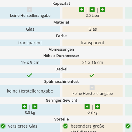
Kapazität
keine Herstellerangabe
2,5 Liter
Material
Glas
Glas
Farbe
transparent
transparent
Abmessungen
Höhe x Durchmesser
19 x 9 cm
31 x 16 cm
Deckel
Spülmaschinenfest
keine Herstellerangabe
keine Herstellerangabe
Geringes Gewicht
0,8 kg
0,8 kg
Vorteile
verziertes Glas
besonders große