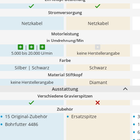
Stromversorgung
Netzkabel
Netzkabel
Motorleistung
in Umdrehnung/Min
5.000 bis 20.000 U/min
keine Herstellerangabe
Farbe
Silber | Schwarz
Schwarz
Material Stiftkopf
Diamant
keine Herstellerangabe
Ausstattung
Verschiedene Gravierspitzen
Zubehör
•
•
•
15 Original-Zubehör
Ersatzspitze
3
•
•
Bohrfutter 4486
1
•
6
•
u