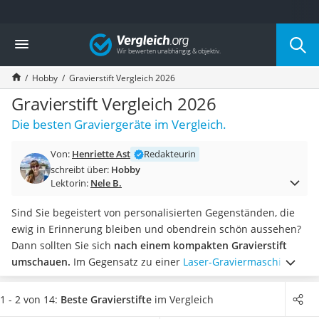
Die beliebtesten Vergleiche nach Kategorie
Vergleich
Freizeit & Sport
Gartentrampolin
Hobby
Gravierstift Vergleich 2026
Trampolin
Metalldetektor
Gravierstift Vergleich 2026
Eufab-Fahrradträger
Die besten Graviergeräte im Vergleich.
Trampolin 366 cm
Fahrradschloss
Von:
Henriette Ast
Redakteurin
Aluminium-Koffer
schreibt über:
Hobby
Futterboot
Lektorin:
Nele B.
Air Bike
E-Bike-Dreirad
Sind Sie begeistert von personalisierten Gegenständen, die
Trekkingschuhe Herren
ewig in Erinnerung bleiben und obendrein schön aussehen?
Reisetasche mit Rollen
Dann sollten Sie sich
nach einem kompakten Gravierstift
Klimmzugstation
umschauen.
Im Gegensatz zu einer
Laser-Graviermaschine
Koffer
eignet sich ein handlicher Gravierstift problemlos für den
Nachtsichtgerät
privaten Gebrauch in den eigenen vier Wänden. Sie sollten
1 - 2 von 14:
Beste Gravierstifte
im Vergleich
Faltschloss
jedoch vor einem ersten Test daheim darauf achten, den