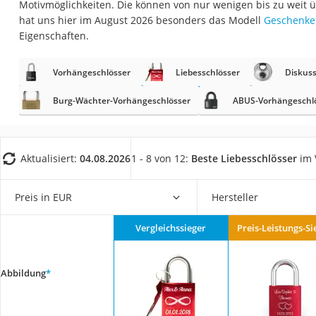
Motivmöglichkeiten. Die können von nur wenigen bis zu weit ü
Trekkingschuhe H
hat uns hier im August 2026 besonders das Modell
Geschenkef
Reisetasche mit Ro
Eigenschaften.
Klimmzugstation
Vorhängeschlösser
Liebesschlösser
Diskuss
Koffer
Nachtsichtgerät
Burg-Wächter-Vorhängeschlösser
ABUS-Vorhängeschl
Faltschloss
Handgepäck-Koffe
Aktualisiert:
04.08.2026
1 - 8 von 12:
Beste Liebesschlösser
im 
Vibrationsplatte
Wanderschuhe He
Preis in EUR
Hersteller
Sicherheitsweste R
Vergleichssieger
Preis-Leistungs-Si
Service
Abbildung
*