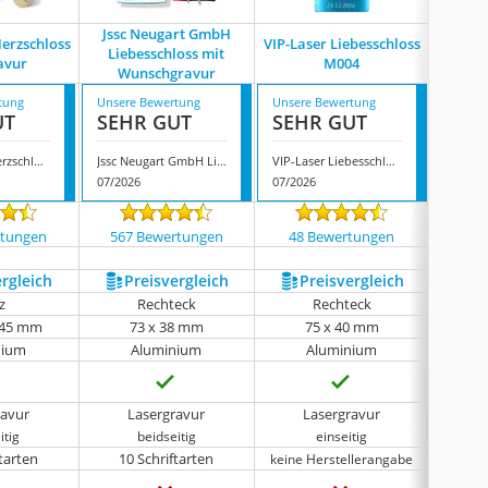
Jssc Neugart GmbH
Herzschloss
VIP-Laser Liebesschloss
Liebessc
Liebesschloss mit
avur
M004
H
Wunschgravur
tung
Unsere Bewertung
Unsere Bewertung
Unsere
UT
SEHR GUT
SEHR GUT
GUT
Gravurzeile Herzschloss mit Gravur
Jssc Neugart GmbH Liebesschloss mit Wunschgravur
VIP-Laser Liebesschloss M004
07/2026
07/2026
07/202
rtungen
567 Bewertungen
48 Bewertungen
441
ergleich
Preis­vergleich
Preis­vergleich
P
z
Rechteck
Rechteck
 45 mm
73 x 38 mm
75 x 40 mm
nium
Aluminium
Aluminium
keine 
ravur
Lasergravur
Lasergravur
Di
itig
beidseitig
einseitig
ftarten
10 Schriftarten
4 
keine Herstellerangabe