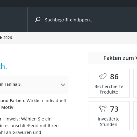
ergleiche nach Kategorie
ch 2026
Fakten zum 
ch.
er
86
in:
Janina S.
Recherchierte
Produkte
 und Farben
. Wirklich individuell
73
 Motiv
.
n Hinweis: Wählen Sie ein
Investierte
Stunden
ie es anschließend mit Ihren
ahl an Gravuren und