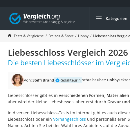
Kategorien
Die beliebtesten V
Freizeit & Sport
Tests & Vergleiche
Freizeit & Sport
Hobby
Liebesschloss Verglei
Gartentrampolin
Liebesschloss Vergleich 2026
Trampolin
Metalldetektor
Die besten Liebesschlösser im Verglei
Eufab-Fahrradträg
Trampolin 366 cm
schreibt über:
Hobby
Lektor
Von:
Steffi Brand
Redakteurin
Fahrradschloss
Liebesschlösser gibt es in
verschiedenen Formen, Materialien
Aluminium-Koffer
aber wird der kleine Liebesbeweis aber erst durch
Gravur und
Futterboot
In diversen Liebesschloss-Tests im Internet gibt es auch diese
Air Bike
Liebesschloss oder ein
Vorhängeschloss
und personalisieren S
E-Bike-Dreirad
Namen. Achten Sie bei der Wahl Ihres Anbieters auf die Ausw