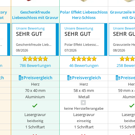
tory
Geschenkfreude
Polar Effekt Liebesschloss
Gravurzeile 
ot
Liebesschloss mit Gravur
Herz-Schloss
mit Gr
Unsere Bewertung
Unsere Bewertung
Unsere Bewer
SEHR GUT
SEHR GUT
SEHR G
oss-Factory Liebes-Schloss Rot
Geschenkfreude Liebesschloss mit Gravur
Polar Effekt Liebesschloss Herz-Schloss
08/2026
07/2026
08/2026
en
786 Bewertungen
46 Bewertungen
258 Bewe
ch
Preis­vergleich
Preis­vergleich
Preis­v
Herz
Herz
Her
70 x 40 mm
58 x 45 mm
59 mm x
Aluminium
Metall
Alumi
keine Herstellerangabe
Lasergravur
Lasergravur
Laserg
beidseitig
einseitig
beidse
1 Schriftart
1 Schriftart
15 Schri