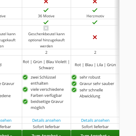
tive
36 Motive
Herzmotiv
utel kann
Geschenkbeutel kann
Beute
nzugekauft
optional hinzugekauft
Ge
en
werden
2
2
Rot | Grün | Blau Violett |
d
Rot | Blau | Lila | Grün
Schwarz
zwei Schlüssel
sehr robust
Gra
enthalten
e Gravur
Gravur sehr sauber
sehr
viele verschiedene
Abw
sehr schnelle
Farben verfügbar
iedene
beso
Abwicklung
beidseitige Gravur
Ver
möglich
ansehen
Details ansehen
Details ansehen
eferbar
Sofort lieferbar
Sofort lieferbar
Sof
ebot »
Zum Angebot »
Zum Angebot »
Zu