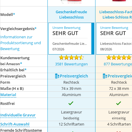
Geschenkefreude
Liebesschloss-Fac
Modell
*
Liebesschloss
Liebes-Schloss R
Unsere Bewertung
Unsere Bewertung
Vergleichsergebnis
*
SEHR GUT
SEHR GUT
Informationen zur
Produktsortierung und
Geschenkefreude Liebesschloss
Liebesschl
Bewertung
07/2026
08/2026
Kundenwertung
*
bei Amazon
3581 Bewertungen
877 Bewertung
Erhältlich bei
*
Preis­vergleich
Preis­verglei
Preis­vergleich
Form
Rechteck
Rechteck
Maße (H x B)
74 x 39 mm
72 x 38 mm
Material
Aluminium
Aluminium
Rostfrei
Lasergravur
Lasergravur
Individuelle Gravur
beidseitig
einseitig
Schrift-Auswahl
12 Schriftarten
4 Schriftarten
Fremde Schriftsysteme