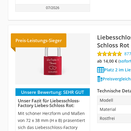
07/2026
Liebesschlo
Preis-Leistungs-Sieger
Schloss Rot
87
ab 14,00 €
(
Sofor
Platz 2 im Li
Preisvergleic
Technische Deta
Unsere Bewertung:
SEHR GUT
Modell
Unser Fazit für Liebesschloss-
Factory Liebes-Schloss Rot:
Material
Mit schöner Herzform und Maßen
Rostfrei
von 72 x 38 mm (H x B) präsentiert
sich das Liebesschloss-Factory