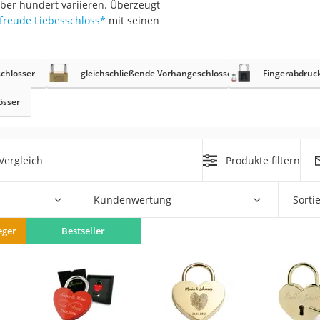
ber hundert variieren. Überzeugt
erren
reude Liebesschloss
*
mit seinen
llen
chlösser
gleichschließende Vorhängeschlösser
Fingerabdruc
össer
r
Vergleich
Produkte filtern
rren
Kundenwertung
Sorti
eiten
eger
Bestseller