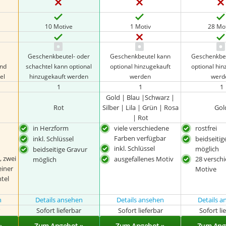
10 Motive
1 Motiv
28 Mo
Geschenkbeutel- oder
Geschenkbeutel kann
Geschenkbe
nd
schachtel kann optional
optional hinzugekauft
optional hi
el
hinzugekauft werden
werden
werd
1
1
1
Gold | Blau |Schwarz |
Rot
Silber | Lila | Grün | Rosa
Gol
| Rot
in Herzform
viele verschiedene
rostfrei
Farben verfügbar
inkl. Schlüssel
beidseitig
inkl. Schlüssel
möglich
beidseitige Gravur
 zwei
ausgefallenes Motiv
28 versch
möglich
einer
Motive
tel
n
Details ansehen
Details ansehen
Details 
r
Sofort lieferbar
Sofort lieferbar
Sofort li
»
Zum Angebot »
Zum Angebot »
Zum Ang