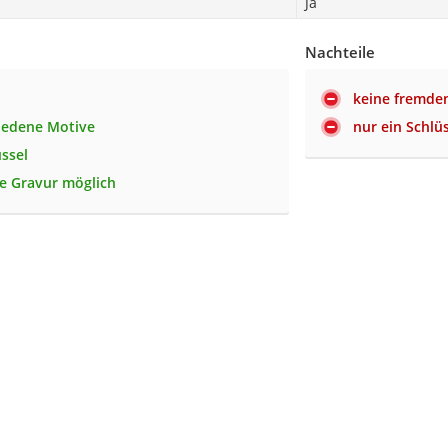
Ja
Nachteile
keine fremde
iedene Motive
nur ein Schlüs
üssel
ge Gravur möglich