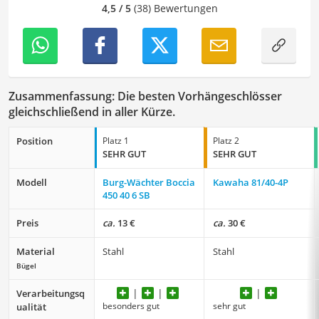
4,5 / 5
(38) Bewertungen
Zusammenfassung: Die besten Vorhängeschlösser
gleichschließend in aller Kürze.
Position
Platz 1
Platz 2
SEHR GUT
SEHR GUT
Modell
Burg-Wächter Boccia
Kawaha ‎81/40-4P
450 40 6 SB
Preis
ca.
13 €
ca.
30 €
Material
Stahl
Stahl
Bügel
Verarbeitungsq
besonders gut
sehr gut
ualität