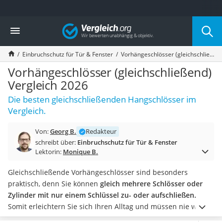
Die beliebtesten Vergleiche nach Kategorie
Vergleich
Baumarkt
Tresor feuerfest
Einbruchschutz für Tür & Fenster
Vorhängeschlösser (gleichschließend) Vergleich 2026
Makita-Akku-Rasenmäher
Kappsäge
Vorhängeschlösser (gleichschließend)
Smartes Türschloss
Vergleich 2026
Akku-Rasentrimmer
Die besten gleichschließenden Hangschlösser im
Feuchtigkeitsmessgerät
Vergleich.
Split-Klimaanlage 2 Innengeräte
Pelletofen
Von:
Georg B.
Redakteur
Bohrmaschine
schreibt über:
Einbruchschutz für Tür & Fenster
Tiefbrunnenpumpe
Lektorin:
Monique B.
Fliesenschneider
Hochdruckreiniger
Gleichschließende Vorhängeschlösser sind besonders
Doppelschleifer
praktisch, denn Sie können
gleich mehrere Schlösser oder
Überwachungskamera
Zylinder mit nur einem Schlüssel zu- oder aufschließen.
Benzinrasenmäher mit Elektrostart
Somit erleichtern Sie sich Ihren Alltag und müssen nie wieder
Akku-Laubsauger
einen schweren Schlüsselbund durch die Gegend tragen.