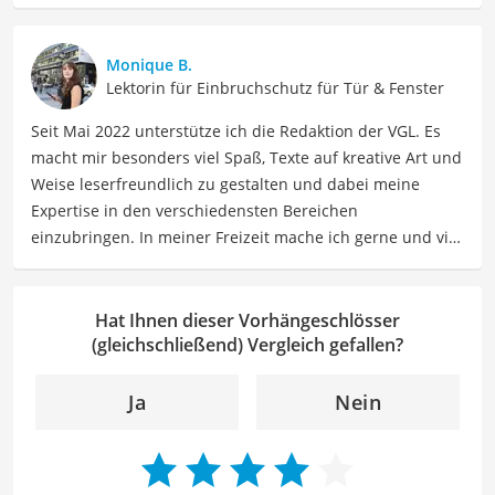
unserer Sicht besonders empfehlenswert für
Familien
und
Unternehmen
.
Monique B.
Lektorin für Einbruchschutz für Tür & Fenster
Seit Mai 2022 unterstütze ich die Redaktion der VGL. Es
macht mir besonders viel Spaß, Texte auf kreative Art und
Weise leserfreundlich zu gestalten und dabei meine
Expertise in den verschiedensten Bereichen
einzubringen. In meiner Freizeit mache ich gerne und viel
Sport und probiere dabei immer wieder neue Sportarten
aus. Als Lektorin liegt mein Fokus darauf, Texte auf ihre
Klarheit, Verständlichkeit und stilistische Korrektheit zu
Hat Ihnen dieser Vorhängeschlösser
überprüfen. Mein Ziel ist es dabei, die Qualität und den
(gleichschließend) Vergleich gefallen?
Ausdruck der Texte zu verbessern, um Ihnen eine
angenehme Leseerfahrung zu bieten. Durch meine
Ja
Nein
langjährige Erfahrung als Lektorin will ich vor allem dazu
beitragen, dass die Inhalte unserer Redaktion optimal
präsentiert werden und ihre volle Wirkung entfalten.