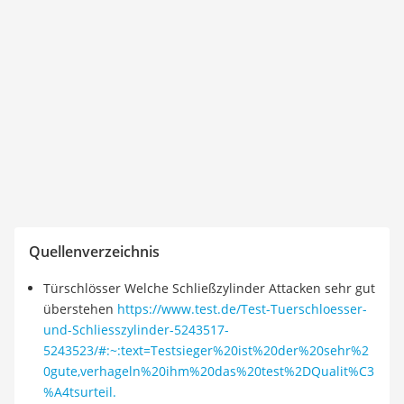
Quellenverzeichnis
Türschlösser Welche Schließzylinder Attacken sehr gut
überstehen
https://www.test.de/Test-Tuerschloesser-
und-Schliesszylinder-5243517-
5243523/#:~:text=Testsieger%20ist%20der%20sehr%2
0gute,verhageln%20ihm%20das%20test%2DQualit%C3
%A4tsurteil.