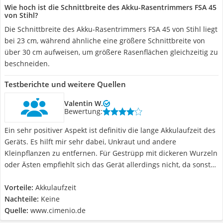
Wie hoch ist die Schnittbreite des Akku-Rasentrimmers FSA 45
von Stihl?
Die Schnittbreite des Akku-Rasentrimmers FSA 45 von Stihl liegt
bei 23 cm, während ähnliche eine größere Schnittbreite von
über 30 cm aufweisen, um größere Rasenflächen gleichzeitig zu
beschneiden.
Testberichte und weitere Quellen
Valentin W.
Bewertung:
Ein sehr positiver Aspekt ist definitiv die lange Akkulaufzeit des
Geräts. Es hilft mir sehr dabei, Unkraut und andere
Kleinpflanzen zu entfernen. Für Gestrüpp mit dickeren Wurzeln
oder Ästen empfiehlt sich das Gerät allerdings nicht, da sonst
die Klingen recht schnell stumpf werden. Ansonsten kann ich
noch sagen, dass der Preis in Bezug auf die Qualität auf jeden
Vorteile:
Akkulaufzeit
Fall gerechtfertigt ist. Empfehlung.
Nachteile:
Keine
Quelle:
www.cimenio.de