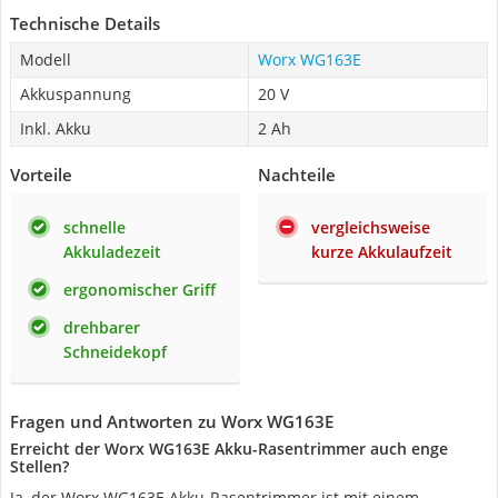
Technische Details
Modell
Worx WG163E
Akkuspannung
20 V
Inkl. Akku
2 Ah
Vorteile
Nachteile
schnelle
vergleichsweise
Akkuladezeit
kurze Akkulaufzeit
ergonomischer Griff
drehbarer
Schneidekopf
Fragen und Antworten zu Worx WG163E
Erreicht der Worx WG163E Akku-Rasentrimmer auch enge
Stellen?
Ja, der Worx WG163E Akku-Rasentrimmer ist mit einem