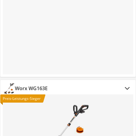
Worx WG163E
Preis-Leistungs-Sieger