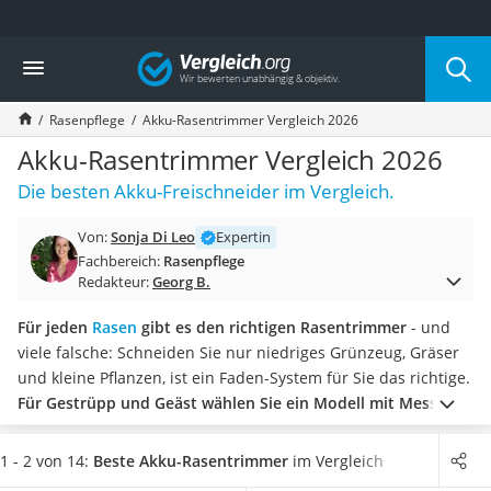
Die beliebtesten Vergleiche nach Kategorie
Vergleich
Baumarkt
Tresor feuerfest
Rasenpflege
Akku-Rasentrimmer Vergleich 2026
Makita-Akku-Rasenmäher
Kappsäge
Akku-Rasentrimmer Vergleich 2026
Smartes Türschloss
Die besten Akku-Freischneider im Vergleich.
Akku-Rasentrimmer
Feuchtigkeitsmessgerät
Von:
Sonja Di Leo
Expertin
Split-Klimaanlage 2 Innengeräte
Fachbereich:
Rasenpflege
Pelletofen
Redakteur:
Georg B.
Bohrmaschine
Tiefbrunnenpumpe
Für jeden
Rasen
gibt es den richtigen Rasentrimmer
- und
Fliesenschneider
viele falsche:
Schneiden Sie nur niedriges Grünzeug, Gräser
Hochdruckreiniger
und kleine Pflanzen, ist ein Faden-System für Sie das richtige.
Doppelschleifer
Für Gestrüpp und Geäst wählen Sie ein Modell mit Messern
.
Überwachungskamera
Aber aufgepasst: Die Messer gehen bei Kontakt mit Steinen
Benzinrasenmäher mit Elektrostart
oder anderen, harten Objekten deutlich leichter kaputt.
Wir
1 - 2 von 14:
Beste Akku-Rasentrimmer
im Vergleich
Akku-Laubsauger
haben nur Geräte mit modernen, langlebigen Lithium-Ionen-