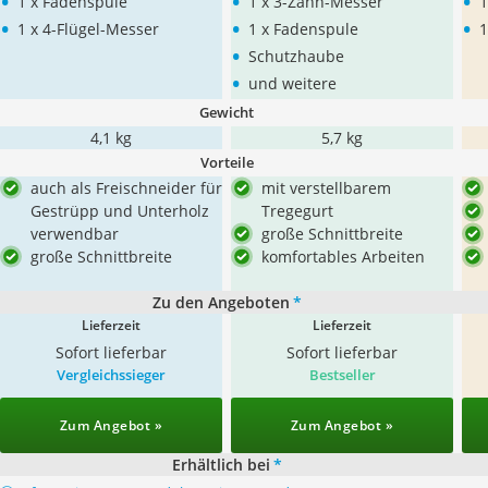
•
•
•
1 x Fadenspule
1 x 3-Zahn-Messer
1
•
•
•
1 x 4-Flügel-Messer
1 x Fadenspule
1
•
Schutzhaube
•
und weitere
Gewicht
4,1 kg
5,7 kg
Vorteile
auch als Freischneider für
mit verstellbarem
Gestrüpp und Unterholz
Tregegurt
verwendbar
große Schnittbreite
große Schnittbreite
komfortables Arbeiten
Zu den Angeboten
*
Lieferzeit
Lieferzeit
Sofort lieferbar
Sofort lieferbar
Vergleichssieger
Bestseller
Zum Angebot »
Zum Angebot »
Erhältlich bei
*