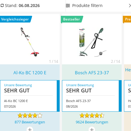
Löschdecke
zweiter Griff. In unserer Produkttabelle finden Sie
Elektro-
Produkte filtern
Stand:
06.08.2026
Multimeter
Rasentrimmer mit einer Faden-Schnittbreite von 35 cm
oder
Winterharte Palmen
mehr, mit denen Sie auch größere Flächen einfach
Vergleichssieger
Bestseller
Pre
Gasdurchlauferhitzer
bearbeiten können. Überzeugt hat uns hier im August 2026
Service
besonders das Modell
Al-Ko BC 1200 E
*
mit seinen
Eigenschaften.
1 / 14
2 / 14
He
Al-Ko BC 1200 E
Bosch AFS 23-37
Unsere Bewertung
Unsere Bewertung
U
SEHR GUT
SEHR GUT
Al-Ko BC 1200 E
Bosch AFS 23-37
07/2026
08/2026
0
877 Bewertungen
9624 Bewertungen