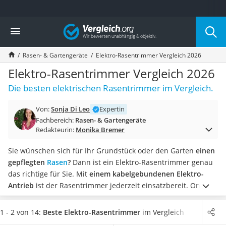
Die beliebtesten Vergleiche nach Kategorie
Vergleich
Baumarkt
Tresor feuerfest
Rasen- & Gartengeräte
Elektro-Rasentrimmer Vergleich 2026
Makita-Akku-Rasenmäher
Kappsäge
Elektro-Rasentrimmer Vergleich 2026
Smartes Türschloss
Die besten elektrischen Rasentrimmer im Vergleich.
Akku-Rasentrimmer
Feuchtigkeitsmessgerät
Von:
Sonja Di Leo
Expertin
Split-Klimaanlage 2 Innengeräte
Fachbereich:
Rasen- & Gartengeräte
Pelletofen
Redakteurin:
Monika Bremer
Bohrmaschine
Tiefbrunnenpumpe
Sie wünschen sich für Ihr Grundstück oder den Garten
einen
Fliesenschneider
gepflegten
Rasen
?
Dann ist ein Elektro-Rasentrimmer genau
Hochdruckreiniger
das richtige für Sie. Mit
einem kabelgebundenen Elektro-
Doppelschleifer
Antrieb
ist der Rasentrimmer jederzeit einsatzbereit. Online-
Überwachungskamera
Tests unterscheiden Elektro-Rasentrimmer
mit Faden und
Benzinrasenmäher mit Elektrostart
mit Messern
als Schneidwerkzeug.
Ein Tragegurt
erleichtert
1 - 2 von 14:
Beste Elektro-Rasentrimmer
im Vergleich
Akku-Laubsauger
die Arbeit mit dem Elektro-Rasentrimmer ebenso wie ein