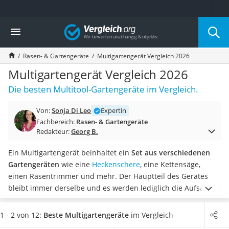
Die beliebtesten Vergleiche nach Kategorie
Vergleich
Baumarkt
Tresor feuerfest
Rasen- & Gartengeräte
Multigartengerät Vergleich 2026
Makita-Akku-Rasenmäher
Kappsäge
Multigartengerät Vergleich 2026
Smartes Türschloss
Die besten Multitool-Gartengeräte im Vergleich.
Akku-Rasentrimmer
Feuchtigkeitsmessgerät
Von:
Sonja Di Leo
Expertin
Split-Klimaanlage 2 Innengeräte
Fachbereich:
Rasen- & Gartengeräte
Pelletofen
Redakteur:
Georg B.
Bohrmaschine
Tiefbrunnenpumpe
Ein Multigartengerät beinhaltet ein
Set aus verschiedenen
Fliesenschneider
Gartengeräten
wie eine
Heckenschere
, eine Kettensäge,
Hochdruckreiniger
einen Rasentrimmer und mehr. Der Hauptteil des Gerätes
Doppelschleifer
bleibt immer derselbe und es werden lediglich die Aufsätze
Überwachungskamera
ausgetauscht. Somit bietet Ihnen das Tool verschiedene
Benzinrasenmäher mit Elektrostart
Gartengeräte in einem. Wie diverse Tests im Internet zeigen,
1 - 2 von 12:
Beste Multigartengeräte
im Vergleich
Akku-Laubsauger
bietet dies besonders bei Stauraumproblemen einen großen