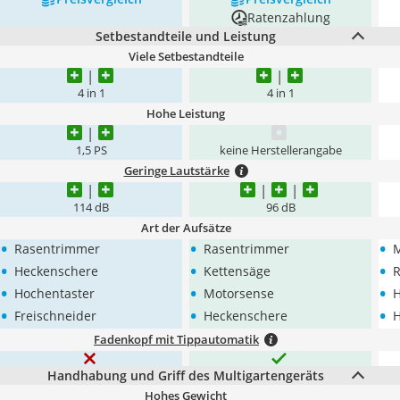
Ratenzahlung
Setbestandteile und Leistung
Viele Setbestandteile
4 in 1
4 in 1
Hohe Leistung
1,5 PS
keine Herstellerangabe
Geringe Lautstärke
114 dB
96 dB
Art der Aufsätze
•
•
•
Rasentrimmer
Rasentrimmer
M
•
•
•
Heckenschere
Kettensäge
R
•
•
•
Hochentaster
Motorsense
H
•
•
•
Freischneider
Heckenschere
H
Fadenkopf mit Tippautomatik
Handhabung und Griff des Multigartengeräts
Hohes Gewicht