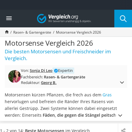
Die beliebtesten Vergleiche nach Kategorie
Vergleich
Baumarkt
Tresor feuerfest
Rasen- & Gartengeräte
Motorsense Vergleich 2026
Makita-Akku-Rasenmäher
Kappsäge
Motorsense Vergleich 2026
Smartes Türschloss
Die besten Motorsensen und Freischneider im
Akku-Rasentrimmer
Vergleich.
Feuchtigkeitsmessgerät
Split-Klimaanlage 2 Innengeräte
Von:
Sonja Di Leo
Expertin
Pelletofen
Fachbereich:
Rasen- & Gartengeräte
Bohrmaschine
Redakteur:
Georg B.
Tiefbrunnenpumpe
Fliesenschneider
Motorsensen kürzen Pflanzen, die frech aus dem
Gras
Hochdruckreiniger
hervorlugen und befreien die Ränder Ihres Rasens von
Doppelschleifer
allerlei Gestrüpp. Zwei Systeme können dabei eingesetzt
Überwachungskamera
werden: Einerseits
Fäden, die gegen die Stängel peitschen
Benzinrasenmäher mit Elektrostart
und so abtrennen. Andererseits
Messer, die auch Ästchen
Akku-Laubsauger
zerschneiden
und mit anderen, widerspenstigen Pflanzen gut
1 - 2 von 14:
Beste Motorsensen
im Vergleich