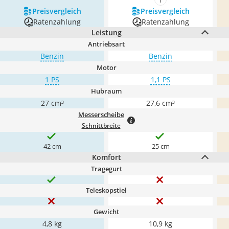
mehr anzeigen
Preis­vergleich
Preis­vergleich
Ratenzahlung
Ratenzahlung
Leistung
Antriebsart
Benzin
Benzin
Motor
1 PS
1,1 PS
Hubraum
27 cm³
27,6 cm³
Messerscheibe
Schnittbreite
42 cm
25 cm
Komfort
Tragegurt
Teleskopstiel
Gewicht
4,8 kg
10,9 kg