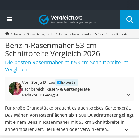
Die beliebtesten Vergleiche nach Kategorie
Vergleich
Baumarkt
Tresor feuerfest
Rasen- & Gartengeräte
Benzin-Rasenmäher 53 cm Schnittbreite Vergleich 2026
Makita-Akku-Rasenmäher
Kappsäge
Benzin-Rasenmäher 53 cm
Smartes Türschloss
Schnittbreite Vergleich 2026
Akku-Rasentrimmer
Die besten Rasenmäher mit 53 cm Schnittbreite im
Feuchtigkeitsmessgerät
Vergleich.
Split-Klimaanlage 2 Innengeräte
Pelletofen
Von:
Sonja Di Leo
Expertin
Bohrmaschine
Fachbereich:
Rasen- & Gartengeräte
Tiefbrunnenpumpe
Redakteur:
Georg B.
Fliesenschneider
Hochdruckreiniger
Für große Grundstücke braucht es auch großes Gartengerät.
Doppelschleifer
Das
Mähen von Rasenflächen ab 1.500 Quadratmeter gelingt
Überwachungskamera
mit einem Benzin-Rasenmäher mit 53 cm Schnittbreite in
Benzinrasenmäher mit Elektrostart
annehmbarer Zeit. Bei kleinen oder verwinkelten
Akku-Laubsauger
Grundstücken wird das Rangieren mit den großen Geräten