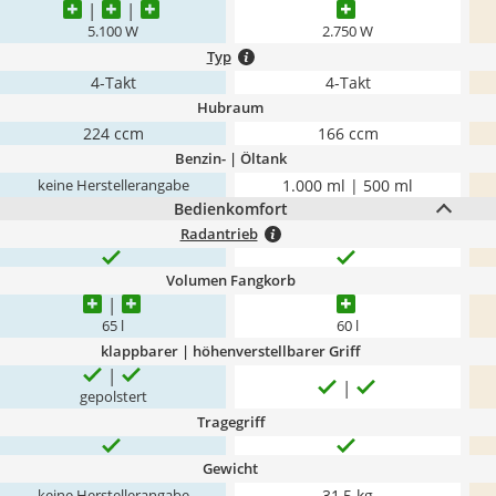
5.100 W
2.750 W
Typ
4-Takt
4-Takt
Hubraum
224 ccm
166 ccm
Benzin- | Öltank
1.000 ml | 500 ml
keine Herstellerangabe
Bedienkomfort
Radantrieb
Volumen Fangkorb
65 l
60 l
klappbarer | höhenverstellbarer Griff
gepolstert
Tragegriff
Gewicht
31,5 kg
keine Herstellerangabe