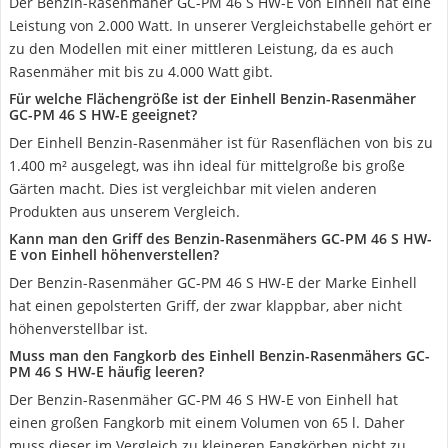
Der Benzin-Rasenmäher GC-PM 46 S HW-E von Einhell hat eine
Leistung von 2.000 Watt. In unserer Vergleichstabelle gehört er
zu den Modellen mit einer mittleren Leistung, da es auch
Rasenmäher mit bis zu 4.000 Watt gibt.
Für welche Flächengröße ist der Einhell Benzin-Rasenmäher
GC-PM 46 S HW-E geeignet?
Der Einhell Benzin-Rasenmäher ist für Rasenflächen von bis zu
1.400 m² ausgelegt, was ihn ideal für mittelgroße bis große
Gärten macht. Dies ist vergleichbar mit vielen anderen
Produkten aus unserem Vergleich.
Kann man den Griff des Benzin-Rasenmähers GC-PM 46 S HW-
E von Einhell höhenverstellen?
Der Benzin-Rasenmäher GC-PM 46 S HW-E der Marke Einhell
hat einen gepolsterten Griff, der zwar klappbar, aber nicht
höhenverstellbar ist.
Muss man den Fangkorb des Einhell Benzin-Rasenmähers GC-
PM 46 S HW-E häufig leeren?
Der Benzin-Rasenmäher GC-PM 46 S HW-E von Einhell hat
einen großen Fangkorb mit einem Volumen von 65 l. Daher
muss dieser im Vergleich zu kleineren Fangkörben nicht zu