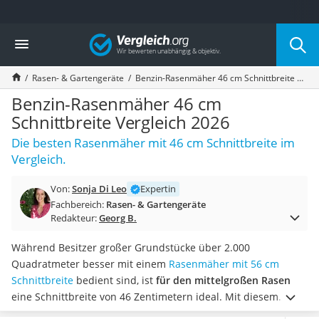
Die beliebtesten Vergleiche nach Kategorie
Vergleich
Baumarkt
Tresor feuerfest
Rasen- & Gartengeräte
Benzin-Rasenmäher 46 cm Schnittbreite Vergleich 2026
Makita-Akku-Rasenmäher
Kappsäge
Benzin-Rasenmäher 46 cm
Smartes Türschloss
Schnittbreite Vergleich 2026
Akku-Rasentrimmer
Die besten Rasenmäher mit 46 cm Schnittbreite im
Feuchtigkeitsmessgerät
Vergleich.
Split-Klimaanlage 2 Innengeräte
Pelletofen
Von:
Sonja Di Leo
Expertin
Bohrmaschine
Fachbereich:
Rasen- & Gartengeräte
Tiefbrunnenpumpe
Redakteur:
Georg B.
Fliesenschneider
Hochdruckreiniger
Während Besitzer großer Grundstücke über 2.000
Doppelschleifer
Quadratmeter besser mit einem
Rasenmäher mit 56 cm
Überwachungskamera
Schnittbreite
bedient sind, ist
für den mittelgroßen Rasen
Benzinrasenmäher mit Elektrostart
eine Schnittbreite von 46 Zentimetern ideal.
Mit diesem
Akku-Laubsauger
Power-Paket wird das
Mähen von Rasenflächen über 1.000