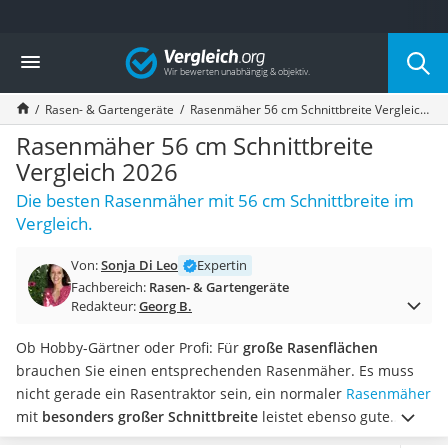
Die beliebtesten Vergleiche nach Kategorie
Vergleich
Baumarkt
Tresor feuerfest
Rasen- & Gartengeräte
Rasenmäher 56 cm Schnittbreite Vergleich 2026
Makita-Akku-Rasenmäher
Kappsäge
Rasenmäher 56 cm Schnittbreite
Smartes Türschloss
Vergleich 2026
Akku-Rasentrimmer
Die besten Rasenmäher mit 56 cm Schnittbreite im
Feuchtigkeitsmessgerät
Vergleich.
Split-Klimaanlage 2 Innengeräte
Pelletofen
Von:
Sonja Di Leo
Expertin
Bohrmaschine
Fachbereich:
Rasen- & Gartengeräte
Tiefbrunnenpumpe
Redakteur:
Georg B.
Fliesenschneider
Hochdruckreiniger
Ob Hobby-Gärtner oder Profi: Für
große Rasenflächen
Doppelschleifer
brauchen Sie einen entsprechenden Rasenmäher. Es muss
Überwachungskamera
nicht gerade ein Rasentraktor sein, ein normaler
Rasenmäher
Benzinrasenmäher mit Elektrostart
mit
besonders großer Schnittbreite
leistet ebenso gute
Akku-Laubsauger
Dienste. Deshalb haben wir für Sie in diesem Vergleich die