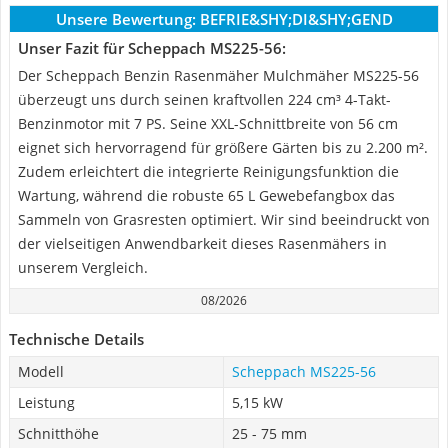
Unsere Bewertung:
BEFRIE&SHY;DI&SHY;GEND
Unser Fazit für Scheppach MS225-56:
Der Scheppach Benzin Rasenmäher Mulchmäher MS225-56
überzeugt uns durch seinen kraftvollen 224 cm³ 4-Takt-
Benzinmotor mit 7 PS. Seine XXL-Schnittbreite von 56 cm
eignet sich hervorragend für größere Gärten bis zu 2.200 m².
Zudem erleichtert die integrierte Reinigungsfunktion die
Wartung, während die robuste 65 L Gewebefangbox das
Sammeln von Grasresten optimiert. Wir sind beeindruckt von
der vielseitigen Anwendbarkeit dieses Rasenmähers in
unserem Vergleich.
08/2026
Technische Details
Modell
Scheppach MS225-56
Leistung
5,15 kW
Schnitthöhe
25 - 75 mm