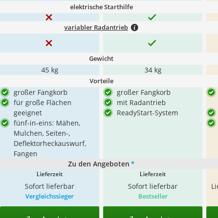
elektrische Starthilfe
variabler Radantrieb
Gewicht
45 kg
34 kg
Vorteile
großer Fangkorb
großer Fangkorb
für große Flächen
mit Radantrieb
geeignet
ReadyStart-System
fünf-in-eins: Mähen,
Mulchen, Seiten-,
Deflektorheckauswurf,
Fangen
Zu den Angeboten
*
Lieferzeit
Lieferzeit
Sofort lieferbar
Sofort lieferbar
L
Vergleichssieger
Bestseller