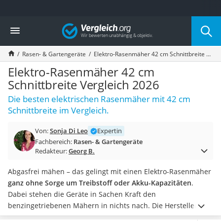
Die beliebtesten Vergleiche nach Kategorie
Vergleich
Baumarkt
Tresor feuerfest
Rasen- & Gartengeräte
Elektro-Rasenmäher 42 cm Schnittbreite Vergleich 2026
Makita-Akku-Rasenmäher
Kappsäge
Elektro-Rasenmäher 42 cm
Smartes Türschloss
Schnittbreite Vergleich 2026
Akku-Rasentrimmer
Die besten elektrischen Rasenmäher mit 42 cm
Feuchtigkeitsmessgerät
Schnittbreite im Vergleich.
Split-Klimaanlage 2 Innengeräte
Pelletofen
Von:
Sonja Di Leo
Expertin
Bohrmaschine
Fachbereich:
Rasen- & Gartengeräte
Tiefbrunnenpumpe
Redakteur:
Georg B.
Fliesenschneider
Hochdruckreiniger
Abgasfrei mähen – das gelingt mit einen Elektro-Rasenmäher
Doppelschleifer
ganz ohne Sorge um Treibstoff oder Akku-Kapazitäten
.
Überwachungskamera
Dabei stehen die Geräte in Sachen Kraft den
Benzinrasenmäher mit Elektrostart
benzingetriebenen Mähern in nichts nach.
Die Hersteller
Akku-Laubsauger
haben in eigenen Tests auch geprüft, welcher Mäher für