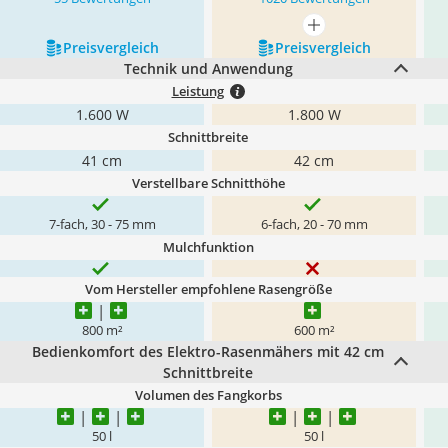
mehr anzeigen
Preis­vergleich
Preis­vergleich
Technik und Anwendung
Leistung
1.600 W
1.800 W
Schnittbreite
41 cm
42 cm
Verstellbare Schnitthöhe
7-fach, 30 - 75 mm
6-fach, 20 - 70 mm
Mulchfunktion
Vom Hersteller empfohlene Rasengröße
800 m²
600 m²
Bedienkomfort des Elektro-Rasenmähers mit 42 cm
Schnittbreite
Volumen des Fangkorbs
50 l
50 l