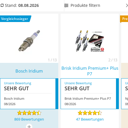
Alkoholtester
erleichtert Ihnen das Einbauen einer Zündkerze.
Wählen Sie
Produkte filtern
Stand:
08.08.2026
Felgenbaum
jetzt aus unserer Vergleichstabelle eine Zündkerze
mit
Wagenheber
Korrosionsschutz, damit Sie von einer langlebigen
Vergleichssieger
Pre
Rostumwandler
Zündkerze
profitieren können. Überzeugt hat uns hier im
Service
August 2026 besonders das Modell
Bosch Iridium
*
mit seinen
Eigenschaften.
1 / 13
2 / 13
Brisk Iridium Premium+ Plus
Bosch Iridium
P7
Unsere Bewertung
Unsere Bewertung
U
SEHR GUT
SEHR GUT
Bosch Iridium
Brisk Iridium Premium+ Plus P7
N
08/2026
08/2026
0
869 Bewertungen
47 Bewertungen