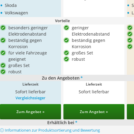
•
•
Skoda
S
•
•
Volkswagen
L
Vorteile
besonders geringer
geringer
Elektrodenabstand
Elektrodenabstand
beständig gegen
beständig gegen
Korrosion
Korrosion
für viele Fahrzeuge
großes Set
geeignet
robust
großes Set
robust
Zu den Angeboten
*
Lieferzeit
Lieferzeit
Sofort lieferbar
Sofort lieferbar
Vergleichssieger
Zum Angebot »
Zum Angebot »
Erhältlich bei
*
ⓘ Informationen zur Produktsortierung und Bewertung