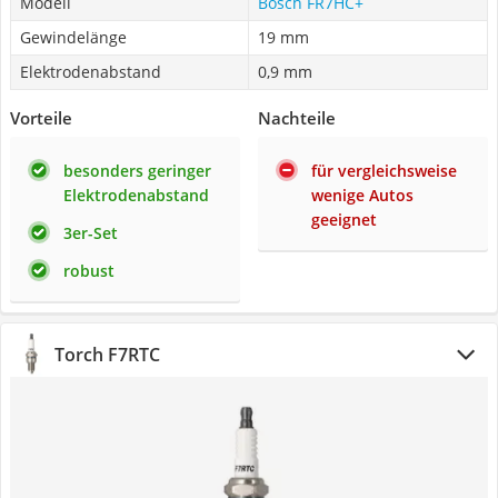
Modell
Bosch FR7HC+
Gewindelänge
19 mm
Elektrodenabstand
0,9 mm
Vorteile
Nachteile
besonders geringer
für vergleichsweise
Elektrodenabstand
wenige Autos
geeignet
3er-Set
robust
Torch F7RTC