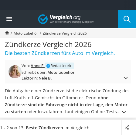
Die beliebtesten Vergleiche nach Kategorie
Vergleich
Auto & Motor
Fahrradträger-Anhängerkupplung (4 Fahrräder)
Motorzubehör
Zündkerze Vergleich 2026
Fahrradträger
Fahrradträger (Anhängerkupplung)
Zündkerze Vergleich 2026
Fahrradträger 3 Fahrräder
Die besten Zündkerzen fürs Auto im Vergleich.
Benzinkanister (20 l)
Dashcam
Von:
Anne F.
Redakteurin
Fahrradträger E-Bike
schreibt über:
Motorzubehör
Benzinkanister
Lektorin:
Nele B.
Marderschreck
Wagenheber 3t
Die Aufgabe einer Zündkerze ist die elektrische Zündung des
AGM-Batterie Wohnmobil
Luft-Kraftstoff-Gemischs im Ottomotor. Denn
ohne
Thule-Fahrradträger
Zündkerze sind die Fahrzeuge nicht in der Lage, den Motor
FM-Transmitter
zu starten
oder loszufahren. Laut einigen Online-Tests
Sommerreifen 205/55 R16
erfolgt die Zündung über eine Elektrode, welche durch
Autobatterie-Ladegerät
Hochspannung Funken in den Brennraum des Autos
1 - 2 von 13:
Beste Zündkerzen
im Vergleich
Starthilfe mit Kompressor
übertragen kann. Ein
digitaler Drehmomentschlüssel