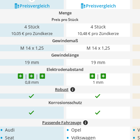
mehr anzeigen
Preis­vergleich
Preis­vergleich
Menge
Preis pro Stück
4 Stück
4 Stück
10,05 € pro Zündkerze
10,48 € pro Zündkerze
Gewindemaß
M 14 x 1,25
M 14 x 1,25
Gewindelänge
19 mm
19 mm
Elektrodenabstand
0,8 mm
1 mm
Robust
Korrosionsschutz
Passende Fahrzeuge
•
•
•
Audi
Opel
V
•
•
•
Seat
Volkswagen
S