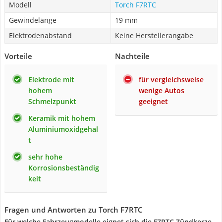
Modell
Torch F7RTC
Gewindelänge
19 mm
Elektrodenabstand
Keine Herstellerangabe
Vorteile
Nachteile
Elektrode mit
für vergleichsweise
hohem
wenige Autos
Schmelzpunkt
geeignet
Keramik mit hohem
Aluminiumoxidgehal
t
sehr hohe
Korrosionsbeständig
keit
Fragen und Antworten zu Torch F7RTC
Für welche Fahrzeugmodelle eignet sich die F7RTC Zündkerze