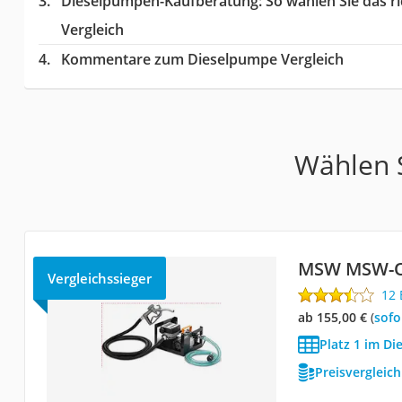
Dieselpumpen-Kaufberatung
: So wählen Sie das 
Vergleich
Kommentare zum Dieselpumpe Vergleich
Wählen S
MSW MSW-
Vergleichssieger
12
ab 155,00 €
(
Sof
Platz 1 im D
Preisvergleic