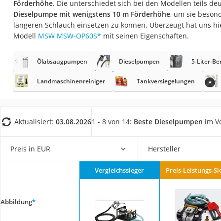
Förderhöhe
. Die unterschiedet sich bei den Modellen teils deu
AGM-Batterie Woh
Dieselpumpe mit wenigstens 10 m Förderhöhe
, um sie besond
Thule-Fahrradträg
längeren Schlauch einsetzen zu können. Überzeugt hat uns h
Modell
MSW MSW-OP60S
*
mit seinen Eigenschaften.
FM-Transmitter
Sommerreifen 205
Ölabsaugpumpen
Dieselpumpen
5-Liter-Be
Autobatterie-Lade
Landmaschinenreiniger
Tankversiegelungen
Starthilfe mit Kom
Alkoholtester
Felgenbaum
Aktualisiert:
03.08.2026
1 - 8 von 14:
Beste Dieselpumpen
im Ve
Diesel-Additiv
Preis in EUR
Hersteller
Wagenheber
Service
Vergleichssieger
Preis-Leistungs-Si
Abbildung
*