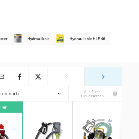
ister
Hydrauliköle
Hydrauliköle HLP 46
Alle Filter
eren nach
zurücksetzen
ller