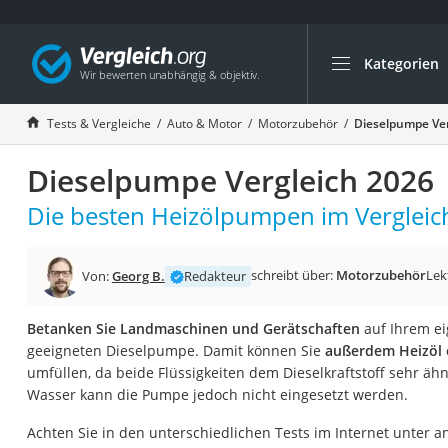
Kategorien
Die beliebtesten V
Auto & Motor
Tests & Vergleiche
Auto & Motor
Motorzubehör
Dieselpumpe Ver
Fahrradträger-Anh
Dieselpumpe Vergleich 2026
Fahrradträger
Fahrradträger (A
Die besten Heizölpumpen im Vergleic
Fahrradträger 3 F
Benzinkanister (20 
schreibt über:
Motorzubehör
Lek
Von:
Georg B.
Redakteur
Dashcam
Betanken Sie Landmaschinen und Gerätschaften
auf Ihrem ei
Fahrradträger E-Bi
geeigneten Dieselpumpe. Damit können Sie
außerdem Heizöl 
Benzinkanister
umfüllen, da beide Flüssigkeiten dem Dieselkraftstoff sehr ähn
Wasser kann die Pumpe jedoch nicht eingesetzt werden.
Marderschreck
Wagenheber 3t
Achten Sie in den unterschiedlichen Tests im Internet unter 