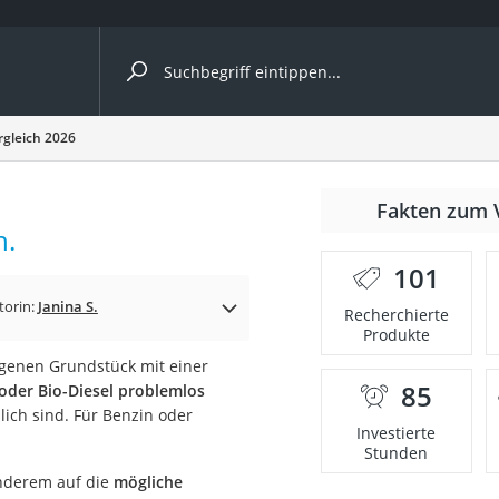
ergleiche nach Kategorie
gleich 2026
ängerkupplung (4 Fahrräder)
Fakten zum 
nhängerkupplung)
h.
ahrräder
101
l)
torin:
Janina S.
Recherchierte
Produkte
genen Grundstück mit einer
ke
85
oder Bio-Diesel problemlos
lich sind. Für Benzin oder
Investierte
Stunden
anderem auf die
mögliche