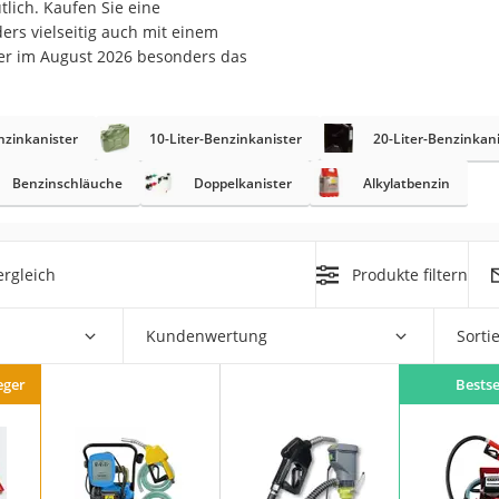
tlich. Kaufen Sie eine
nmobil
ers vielseitig auch mit einem
er
ier im August 2026 besonders das
/55 R16
nzinkanister
10-Liter-Benzinkanister
20-Liter-Benzinkan
gerät
Benzinschläuche
Doppelkanister
Alkylatbenzin
pressor
rgleich
Produkte filtern
Kundenwertung
Sorti
eger
Bestse