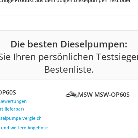
richtige Produkt aus dem obigen Dieselpumpen Test oder
Die besten Dieselpumpen:
ie Ihren persönlichen Testsiege
Bestenliste.
OP60S
MSW MSW-OP60S
 Bewertungen
ort lieferbar
)
ieselpumpe Vergleich
h und weitere Angebote