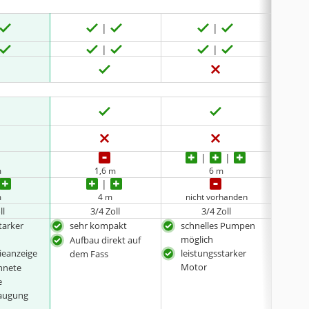
m
1,6 m
6 m
m
4 m
nicht vorhanden
ll
3/4 Zoll
3/4 Zoll
tarker
sehr kompakt
schnelles Pumpen
inkl
möglich
Rück
Aufbau direkt auf
ieanzeige
leistungsstarker
Ans
dem Fass
Motor
Dra
hnete
kei
e
Zus
saugung
unt