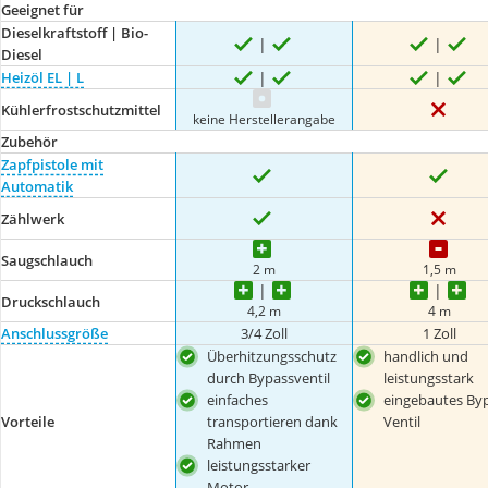
Geeignet für
Dieselkraftstoff | Bio-
Diesel
Heizöl EL | L
Kühlerfrostschutzmittel
keine Herstellerangabe
Zubehör
Zapfpistole mit
Automatik
Zählwerk
Saugschlauch
2 m
1,5 m
Druckschlauch
4,2 m
4 m
Anschlussgröße
3/4 Zoll
1 Zoll
Überhitzungsschutz
handlich und
durch Bypassventil
leistungsstark
einfaches
eingebautes Byp
Vorteile
transportieren dank
Ventil
Rahmen
leistungsstarker
Motor