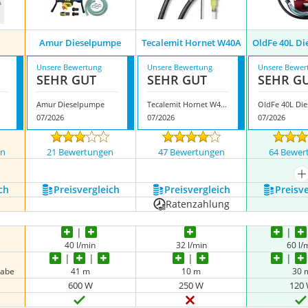
Amur Dieselpumpe
Tecalemit Hornet W40A
OldFe 40L D
Unsere Bewertung
Unsere Bewertung
Unsere Bewer
SEHR GUT
SEHR GUT
SEHR G
Amur Dieselpumpe
Tecalemit Hornet W40A
07/2026
07/2026
07/2026
en
21 Bewertungen
47 Bewertungen
64 Bewer
nzeigen
m
ch
Preis­vergleich
Preis­vergleich
Preis­v
Ratenzahlung
40 l/min
32 l/min
60 l/
gabe
41 m
10 m
30 
600 W
250 W
120