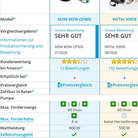
Modell
*
MSW MSW-OP60S
WilTec 50958
Unsere Bewertung
Unsere Bewertung
Vergleichsergebnis
*
SEHR GUT
SEHR GUT
Informationen zur
Produktsortierung und
MSW MSW-OP60S
WilTec 50958
Bewertung
07/2026
08/2026
Kundenwertung
*
bei Amazon
12 Bewertungen
192 Bewertung
Erhältlich bei
*
mehr anzeigen
mehr a
Preis­vergleich
Preis­verglei
Preis­vergleich
Zahlbar in Raten
*
Pumpe
Max. Fördermenge
60 l/min
60 l/min
Max. Förderhöhe
4 m
keine Herstelleran
Wattleistung
600 W
550 W
Selbstansaugend