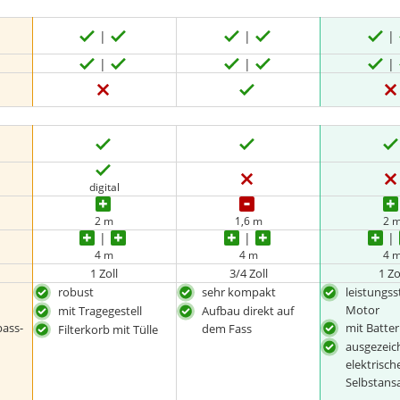
digital
2 m
1,6 m
2 
4 m
4 m
4 
1 Zoll
3/4 Zoll
1 Zo
robust
sehr kompakt
leistungss
Motor
mit Tragegestell
Aufbau direkt auf
ass-
mit Batter
dem Fass
Filterkorb mit Tülle
ausgezeic
elektrisch
Selbstan