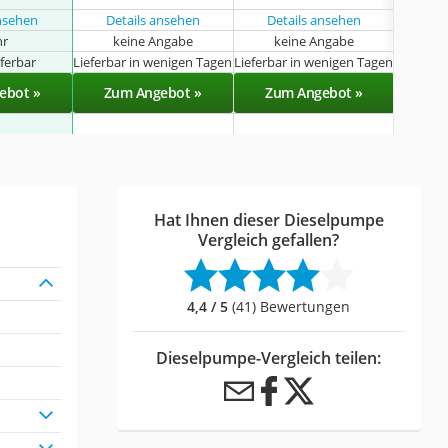
ansehen
Details ansehen
Details ansehen
Det
hr
keine Angabe
keine Angabe
k
eferbar
Lieferbar in wenigen Tagen
Lieferbar in wenigen Tagen
Sof
ebot »
Zum Angebot »
Zum Angebot »
Zu
Hat Ihnen dieser Dieselpumpe
Vergleich gefallen?
4,4 / 5
(41) Bewertungen
Dieselpumpe-Vergleich teilen: