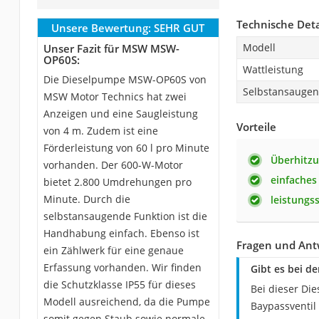
Technische Deta
Unsere Bewertung:
SEHR GUT
Modell
Unser Fazit für MSW MSW-
OP60S:
Wattleistung
Die Dieselpumpe MSW-OP60S von
Selbstansauge
MSW Motor Technics hat zwei
Anzeigen und eine Saugleistung
Vorteile
von 4 m. Zudem ist eine
Förderleistung von 60 l pro Minute
Überhitzu
vorhanden. Der 600-W-Motor
einfaches
bietet 2.800 Umdrehungen pro
Minute. Durch die
leistungs
selbstansaugende Funktion ist die
Handhabung einfach. Ebenso ist
Fragen und An
ein Zählwerk für eine genaue
Erfassung vorhanden. Wir finden
Gibt es bei 
die Schutzklasse IP55 für dieses
Bei dieser Di
Modell ausreichend, da die Pumpe
Baypassventil
somit gegen Staub sowie normale