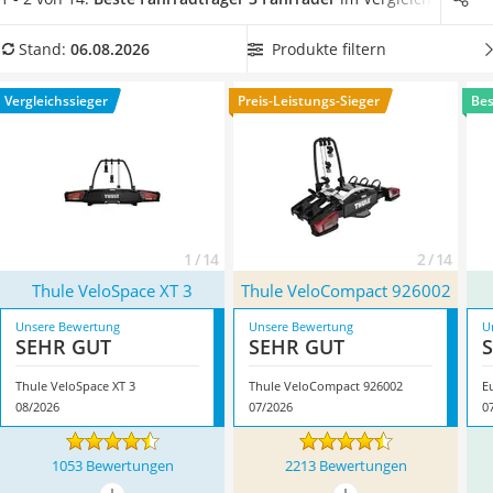
Alkoholtester
Wählen Sie jetzt aus unserer Produkttabelle einen
Felgenbaum
abklappbaren Fahrradträger für 3 Fahrräder
, um trotz
Produkte filtern
Stand:
06.08.2026
Diesel-Additiv
montiertem Fahrradträger Ihren Kofferraum nutzen zu
Wagenheber
können. Überzeugt hat uns hier im August 2026 besonders
Vergleichssieger
Preis-Leistungs-Sieger
Bes
Service
das Modell
Thule VeloSpace XT 3
*
mit seinen Eigenschaften.
1 / 14
2 / 14
Thule VeloSpace XT 3
Thule VeloCompact 926002
Unsere Bewertung
Unsere Bewertung
U
SEHR GUT
SEHR GUT
Thule VeloSpace XT 3
Thule VeloCompact 926002
E
08/2026
07/2026
0
1053 Bewertungen
2213 Bewertungen