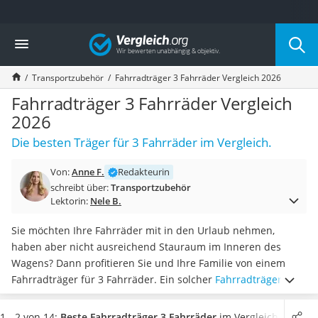
Die beliebtesten Vergleiche nach Kategorie
Vergleich
Auto & Motor
Fahrradträger-Anhängerkupplung (4 Fahrräder)
Transportzubehör
Fahrradträger 3 Fahrräder Vergleich 2026
Fahrradträger
Fahrradträger (Anhängerkupplung)
Fahrradträger 3 Fahrräder Vergleich
Fahrradträger 3 Fahrräder
2026
Benzinkanister (20 l)
Die besten Träger für 3 Fahrräder im Vergleich.
Dashcam
Fahrradträger E-Bike
Von:
Anne F.
Redakteurin
Benzinkanister
schreibt über:
Transportzubehör
Marderschreck
Lektorin:
Nele B.
Wagenheber 3t
AGM-Batterie Wohnmobil
Sie möchten Ihre Fahrräder mit in den Urlaub nehmen,
Thule-Fahrradträger
haben aber nicht ausreichend Stauraum im Inneren des
FM-Transmitter
Wagens? Dann profitieren Sie und Ihre Familie von einem
Sommerreifen 205/55 R16
Fahrradträger für 3 Fahrräder. Ein solcher
Fahrradträger
ist
Autobatterie-Ladegerät
laut gängigen Online-Tests
einfach zu montieren
und
Starthilfe mit Kompressor
erleichtert Ihnen den sicheren Transport mehrerer Räder.
1 - 2 von 14:
Beste Fahrradträger 3 Fahrräder
im Vergleich