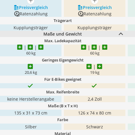
mehr anzeigen
mehr anzeigen
Preis­vergleich
Preis­vergleich
Ratenzahlung
Ratenzahlung
Trägerart
Kupplungsträger
Kupplungsträger
Maße und Gewicht
Max. Ladekapazität
60 kg
60 kg
Geringes Eigengewicht
20,6 kg
19 kg
Für E-Bikes geeignet
Max. Reifenbreite
keine Herstellerangabe
2,4 Zoll
Maße (B x T x H)
135 x 31 x 73 cm
126 x 74 x 80 cm
Farbe
Silber
Schwarz
Material