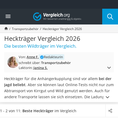
Die beliebtesten Vergleiche nach Kategorie
Vergleich
Auto & Motor
Fahrradträger-Anhängerkupplung (4 Fahrräder)
Transportzubehör
Heckträger Vergleich 2026
Fahrradträger
Fahrradträger (Anhängerkupplung)
Heckträger Vergleich 2026
Fahrradträger 3 Fahrräder
Die besten Wildträger im Vergleich.
Benzinkanister (20 l)
Dashcam
Von:
Anne F.
Redakteurin
Fahrradträger E-Bike
schreibt über:
Transportzubehör
Benzinkanister
Lektorin:
Janina S.
Marderschreck
Wagenheber 3t
Heckträger für die Anhängerkupplung sind vor allem
bei der
AGM-Batterie Wohnmobil
Jagd beliebt
. Aber sie können laut Online-Tests nicht nur zum
Thule-Fahrradträger
Abtransport von Kirrgut und Wild genutzt werden. Auch für
FM-Transmitter
andere Transporte lassen sie sich einsetzen. Die Ladung
Sommerreifen 205/55 R16
kann mit
Spanngurten
an den Körben gesichert werden.
Autobatterie-Ladegerät
Erhältlich sind Heckträger in
verschiedenen Größen und
1 - 2 von 11:
Beste Heckträger
im Vergleich
Starthilfe mit Kompressor
Ausführungen
. Wählen Sie jetzt einen Heckträger aus