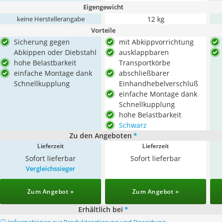
Eigengewicht
12 kg
keine Herstellerangabe
Vorteile
Sicherung gegen
mit Abkippvorrichtung
Abkippen oder Diebstahl
ausklappbaren
hohe Belastbarkeit
Transportkörbe
einfache Montage dank
abschließbarer
Schnellkupplung
Einhandhebelverschluß
einfache Montage dank
Schnellkupplung
hohe Belastbarkeit
Schwarz
Zu den Angeboten
*
Lieferzeit
Lieferzeit
Sofort lieferbar
Sofort lieferbar
Vergleichssieger
Zum Angebot »
Zum Angebot »
Erhältlich bei
*