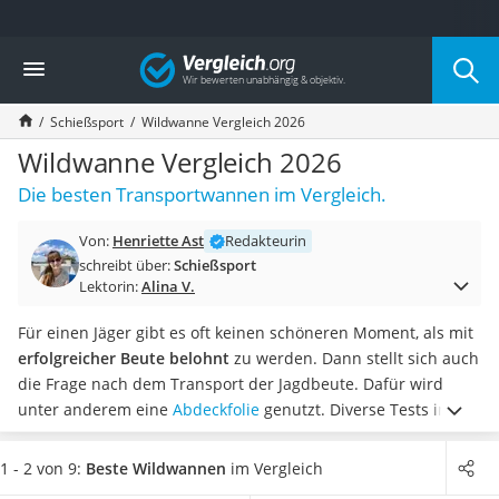
Die beliebtesten Vergleiche nach Kategorie
Vergleich
Freizeit & Sport
Gartentrampolin
Schießsport
Wildwanne Vergleich 2026
Trampolin
Metalldetektor
Wildwanne Vergleich 2026
Eufab-Fahrradträger
Die besten Transportwannen im Vergleich.
Trampolin 366 cm
Fahrradschloss
Von:
Henriette Ast
Redakteurin
Aluminium-Koffer
schreibt über:
Schießsport
Futterboot
Lektorin:
Alina V.
Air Bike
E-Bike-Dreirad
Für einen Jäger gibt es oft keinen schöneren Moment, als mit
Trekkingschuhe Herren
erfolgreicher Beute belohnt
zu werden. Dann stellt sich auch
Reisetasche mit Rollen
die Frage nach dem Transport der Jagdbeute. Dafür wird
Klimmzugstation
unter anderem eine
Abdeckfolie
genutzt. Diverse Tests im
Koffer
Internet empfehlen zudem die Nutzung einer Wildwanne, da
Nachtsichtgerät
Sie somit starke Verschmutzungen in Ihrem Kofferraum
1 - 2 von 9:
Beste Wildwannen
im Vergleich
Faltschloss
vermeiden können.
Wählen Sie jetzt aus unserer