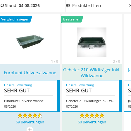
Handgepäck-Koffer
Vergleichstabelle eine Wildwanne aus
hochwertigem
Produkte filtern
Stand:
04.08.2026
Vibrationsplatte
Material wie HDPE-Kunststoff
, damit sich in Ihrem Auto kein
Wanderschuhe Herren
Schmutz verteilen kann. Überzeugt hat uns hier im August
Vergleichssieger
Bestseller
Sicherheitsweste Reiten
2026 besonders das Modell
Eurohunt Universalwanne
*
mit
Service
seinen Eigenschaften.
1 / 9
2 / 9
Gehetec 210 Wildträger inkl.
J
Eurohunt Universalwanne
Wildwanne
Unsere Bewertung
Unsere Bewertung
U
SEHR GUT
SEHR GUT
Eurohunt Universalwanne
Gehetec 210 Wildträger inkl. Wildwanne
08/2026
07/2026
0
69 Bewertungen
60 Bewertungen