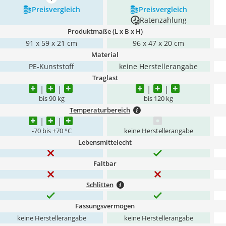
mehr anzeigen
Preis­vergleich
Preis­vergleich
Ratenzahlung
Produktmaße (L x B x H)
91 x 59 x 21 cm
96 x 47 x 20 cm
Material
PE-Kunststoff
keine Herstellerangabe
Traglast
bis 90 kg
bis 120 kg
Temperaturbereich
-70 bis +70 °C
keine Herstellerangabe
Lebensmittelecht
Faltbar
Schlitten
Fassungsvermögen
keine Herstellerangabe
keine Herstellerangabe