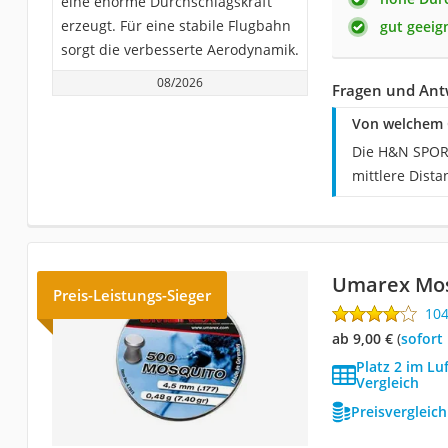
eine enorme Durchschlagskraft
erzeugt. Für eine stabile Flugbahn
gut geeig
sorgt die verbesserte Aerodynamik.
08/2026
Fragen und Ant
Von welchem 
Die H&N SPORT
mittlere Dista
Umarex Mos
Preis-Leistungs-Sieger
10
ab 9,00 €
(
Sofort
Platz 2 im L
Vergleich
Preisvergleic