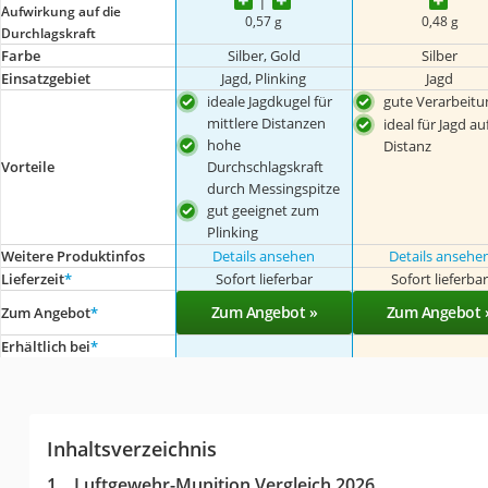
Aufwirkung auf die
0,57 g
0,48 g
Durchlagskraft
Farbe
Silber, Gold
Silber
Einsatzgebiet
Jagd, Plinking
Jagd
ideale Jagdkugel für
gute Verarbeitu
mittlere Distanzen
ideal für Jagd au
hohe
Distanz
Durchschlagskraft
Vorteile
durch Messingspitze
gut geeignet zum
Plinking
Weitere Produktinfos
Details ansehen
Details ansehe
Lieferzeit
*
Sofort lieferbar
Sofort lieferba
Zum Angebot »
Zum Angebot 
Zum Angebot
*
Erhältlich bei
*
Inhaltsverzeichnis
Luftgewehr-Munition Vergleich 2026