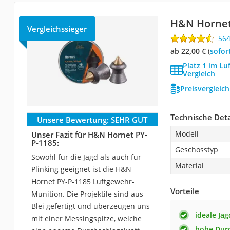
H&N Hornet
Vergleichssieger
56
ab 22,00 €
(
Sofor
Platz 1 im L
Vergleich
Preisvergleic
Technische Deta
Unsere Bewertung:
SEHR GUT
Modell
Unser Fazit für H&N Hornet PY-
P-1185:
Geschosstyp
Sowohl für die Jagd als auch für
Material
Plinking geeignet ist die H&N
Hornet PY-P-1185 Luftgewehr-
Vorteile
Munition. Die Projektile sind aus
Blei gefertigt und überzeugen uns
ideale Ja
mit einer Messingspitze, welche
hohe Durc