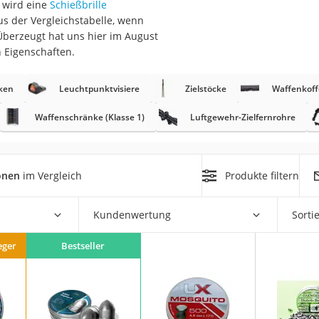
g wird eine
Schießbrille
erren
us der Vergleichstabelle, wenn
llen
berzeugt hat uns hier im August
n Eigenschaften.
sken
Leuchtpunktvisiere
Zielstöcke
Waffenkoff
Waffenschränke (Klasse 1)
Luftgewehr-Zielfernrohre
r
onen
im Vergleich
Produkte filtern
rren
eiten
Kundenwertung
Sorti
eger
Bestseller