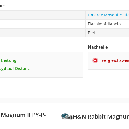
ils
Umarex Mosquito Di
Flachkopfdiabolo
Blei
Nachteile
rbeitung
vergleichswei
Jagd auf Distanz
 Magnum II PY-P-
H&N Rabbit Magnum 