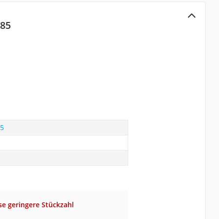
185
85
se geringere Stückzahl