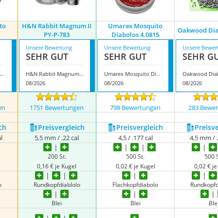
to
H&N Rabbit Magnum II
Umarex Mosquito
Oakwood Dia
PY-P-783
Diabolos 4.0815
Unsere Bewertung
Unsere Bewertung
Unsere Bewer
SEHR GUT
SEHR GUT
SEHR G
rex Mosquito Diabolos
H&N Rabbit Magnum II PY-P-783
Umarex Mosquito Diabolos 4.0815
08/2026
08/2026
08/2026
en
1751 Bewertungen
798 Bewertungen
283 Bewe
ch
Preis­vergleich
Preis­vergleich
Preis­v
l
5,5 mm / .22 cal
4,5 / .177 cal
4,5 mm / 
200 St.
500 St.
500 S
0,16 € je Kugel
0,02 € je Kugel
0,02 € je
o
Rundkopfdiablolo
Flachkopfdiabolo
Rundkopfd
Blei
Blei
Ble