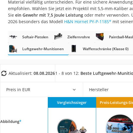
Material vielfältig unterscheiden. Für eine sichere Anwendun
Trekkingschuhe H
empfohlen. Wählen Sie jetzt ein Projektil mit 5,5-mm-Kaliber a
Reisetasche mit Ro
Sie
ein Gewehr mit 7,5 Joule Leistung
oder mehr verwenden. Ü
2026 besonders das Modell
H&N Hornet PY-P-1185
*
mit seine
Klimmzugstation
Koffer
Softair-Pistolen
Zielfernrohre
Paintball-Ma
Nachtsichtgerät
Luftgewehr-Munitionen
Waffenschränke (Klasse 0)
Faltschloss
Handgepäck-Koffe
Vibrationsplatte
Aktualisiert:
08.08.2026
1 - 8 von 12:
Beste Luftgewehr-Muniti
Wanderschuhe He
Preis in EUR
Hersteller
Sicherheitsweste R
Service
Vergleichssieger
Preis-Leistungs-Si
Abbildung
*