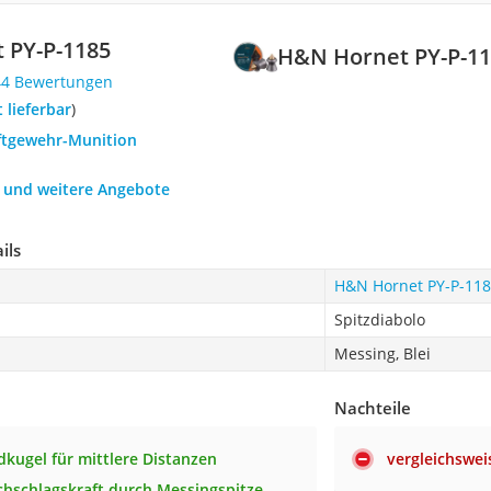
 PY-P-1185
H&N Hornet PY-P-1
44 Bewertungen
t lieferbar
)
uftgewehr-Munition
h und weitere Angebote
ils
H&N Hornet PY-P-11
Spitzdiabolo
Messing, Blei
Nachteile
gdkugel für mittlere Distanzen
vergleichswei
hschlagskraft durch Messingspitze