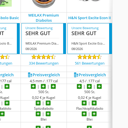
WEILAX Premium
bolo Basic
H&N Sport Excite Econ II
Top
Diabolos
tung
Unsere Bewertung
Unsere Bewertung
Unsere
UT
SEHR GUT
SEHR GUT
SEH
Oakwood Diabolo Basic
WEILAX Premium Diabolos
H&N Sport Excite Econ II
TopSho
08/2026
08/2026
08/202
rtungen
334 Bewertungen
561 Bewertungen
383
ergleich
Preis­vergleich
Preis­vergleich
P
.177 cal
4,5 mm / .177 cal
4,5 / .177 cal
4,5
t.
500 St.
500 St.
 Kugel
0,02 € je Kugel
0,02 € je Kugel
0,
iablolo
Spitzdiabolo
Flachkopfdiabolo
Fla
i
Blei
Blei