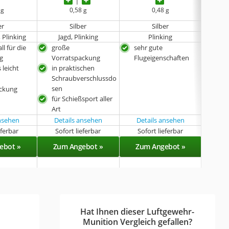
 g
0,58 g
0,48 g
er
Silber
Silber
 Plinking
Jagd, Plinking
Plinking
ll für die
große
sehr gute
gro
g
Vorratspackung
Flugeigenschaften
Vor
 leicht
in praktischen
beso
Schraubverschlussdo
kurz
sen
sau
ackung
für Schießsport aller
dan
Art
ansehen
Details ansehen
Details ansehen
Det
eferbar
Sofort lieferbar
Sofort lieferbar
Sof
ebot »
Zum Angebot »
Zum Angebot »
Zu
Hat Ihnen dieser Luftgewehr-
Munition Vergleich gefallen?