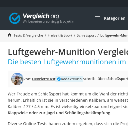
Kategorien
Die beliebtesten V
Freizeit & Sport
Tests & Vergleiche
Freizeit & Sport
Schießsport
Luftgewehr-Muni
Gartentrampolin
Luftgewehr-Munition Verglei
Trampolin
Metalldetektor
Die besten Luftgewehrmunitionen im 
Eufab-Fahrradträg
Trampolin 366 cm
schreibt über:
Schießspor
Von:
Henriette Ast
Redakteurin
Fahrradschloss
Wer Freude am Schießsport hat, kommt um die Wahl der richt
Aluminium-Koffer
herum. Erhältlich ist sie in verschiedenen Kalibern, am weitest
Futterboot
Kaliber .177 / 4,5 mm. Es ist vielseitig einsetzbar und eignet s
Klappziele oder zur Jagd und Schädlingsbekämpfung.
Air Bike
E-Bike-Dreirad
Diverse Online-Tests haben zudem ergeben, dass sich die Proj