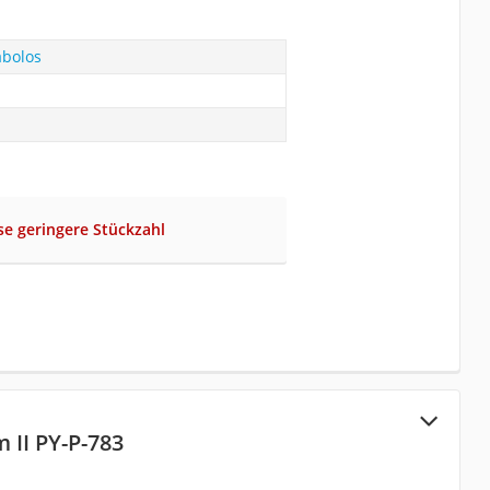
abolos
se geringere Stückzahl
II PY-P-783