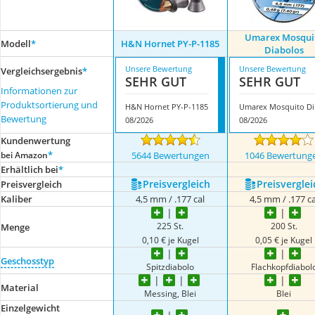
Umarex Mosqui
Modell
*
H&N Hornet PY-P-1185
Diabolos
Unsere Bewertung
Unsere Bewertung
Vergleichsergebnis
*
SEHR GUT
SEHR GUT
Informationen zur
Produktsortierung und
H&N Hornet PY-P-1185
Uma
Bewertung
08/2026
08/2026
Kundenwertung
*
bei Amazon
5644 Bewertungen
1046 Bewertung
Erhältlich bei
*
Preis­vergleich
Preis­verglei
Preis­vergleich
Kaliber
4,5 mm / .177 cal
4,5 mm / .177 ca
225 St.
200 St.
Menge
0,10 € je Kugel
0,05 € je Kugel
Geschosstyp
Spitzdiabolo
Flachkopfdiabol
Material
Messing, Blei
Blei
Einzelgewicht