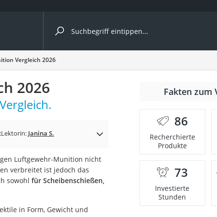
ergleiche nach Kategorie
tion Vergleich 2026
ch 2026
Fakten zum 
Vergleich.
er
86
t
Lektorin:
Janina S.
Recherchierte
Produkte
igen Luftgewehr-Munition nicht
73
en verbreitet ist jedoch das
ich sowohl
für Scheibenschießen,
Investierte
Stunden
ektile in Form, Gewicht und