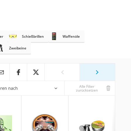
er
Schießbrillen
Waffenöle
Zweibeine
Alle Filter
eren nach
zurücksetzen