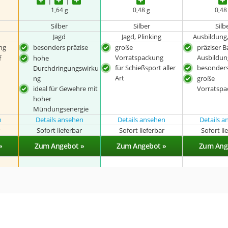
1,64 g
0,48 g
0,48
Silber
Silber
Silb
Jagd
Jagd, Plinking
Ausbildung,
ng
besonders präzise
große
präziser Ba
Vorratspackung
Ausbildun
f
hohe
für Schießsport aller
besonders
Durchdringungswirku
Art
ng
große
ideal für Gewehre mit
Vorratsp
hoher
Mündungsenergie
n
Details ansehen
Details ansehen
Details 
r
Sofort lieferbar
Sofort lieferbar
Sofort li
»
Zum Angebot »
Zum Angebot »
Zum Ang