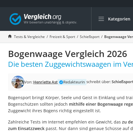
Kategorien
Die beliebtesten V
Freizeit & Sport
Tests & Vergleiche
Freizeit & Sport
Schießsport
Bogenwaage Ver
Gartentrampolin
Bogenwaage Vergleich 2026
Trampolin
Metalldetektor
Die besten Zuggewichtswaagen im Ver
Eufab-Fahrradträg
Trampolin 366 cm
schreibt über:
Schießspor
Von:
Henriette Ast
Redakteurin
Fahrradschloss
Bogensport bringt Körper, Seele und Geist in Einklang und trai
Aluminium-Koffer
Bogenschützen sollten jedoch
mithilfe einer Bogenwaage reg
Futterboot
Zuggewicht ihres Bogens richtig eingestellt ist.
Air Bike
Zahlreiche Tests im Internet empfehlen ein Gewicht, das
zu de
E-Bike-Dreirad
zum Einsatzzweck
passt. Nur dann sind genaue Schüsse auf 