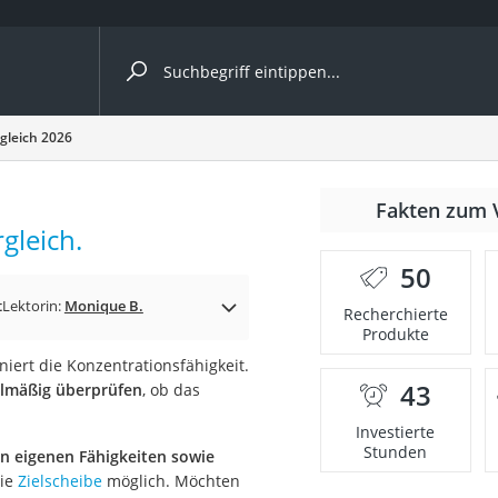
ergleiche nach Kategorie
gleich 2026
Fakten zum 
gleich.
er
50
t
Lektorin:
Monique B.
Recherchierte
Produkte
niert die Konzentrationsfähigkeit.
43
elmäßig überprüfen
, ob das
Investierte
Stunden
n eigenen Fähigkeiten sowie
die
Zielscheibe
möglich. Möchten