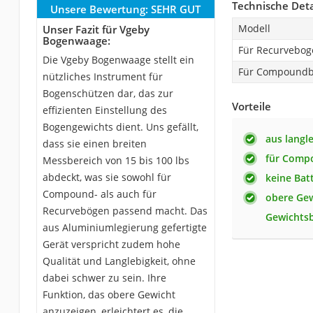
Technische Deta
Unsere Bewertung:
SEHR GUT
Modell
Unser Fazit für Vgeby
Bogenwaage:
Für Recurvebog
Die Vgeby Bogenwaage stellt ein
Für Compound
nützliches Instrument für
Bogenschützen dar, das zur
Vorteile
effizienten Einstellung des
Bogengewichts dient. Uns gefällt,
aus langl
dass sie einen breiten
für Comp
Messbereich von 15 bis 100 lbs
abdeckt, was sie sowohl für
keine Batt
Compound- als auch für
obere Gew
Recurvebögen passend macht. Das
Gewichtsb
aus Aluminiumlegierung gefertigte
Gerät verspricht zudem hohe
Qualität und Langlebigkeit, ohne
dabei schwer zu sein. Ihre
Funktion, das obere Gewicht
anzuzeigen, erleichtert es, die