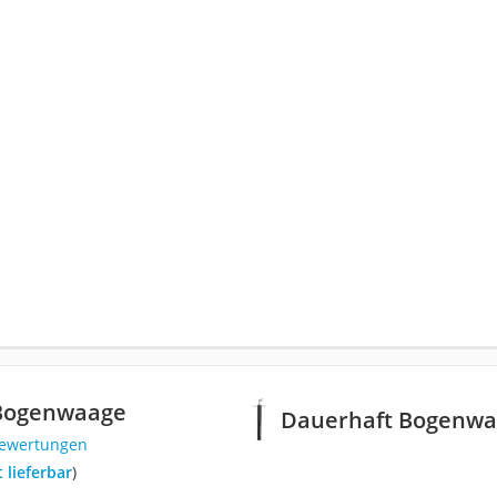
Bogenwaage
Dauerhaft Bogenw
Bewertungen
t lieferbar
)