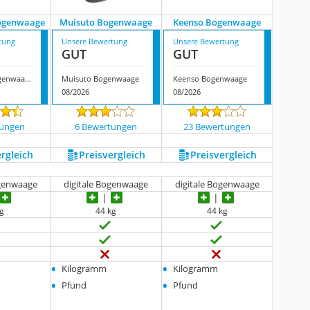
ogenwaage
Muisuto Bogenwaage
Keenso Bogenwaage
tung
Unsere Bewertung
Unsere Bewertung
GUT
GUT
Huairdum Bogenwaage
Muisuto Bogenwaage
Keenso Bogenwaage
08/2026
08/2026
tungen
6 Bewertungen
23 Bewertungen
ergleich
Preis­vergleich
Preis­vergleich
genwaage
digitale Bogenwaage
digitale Bogenwaage
kg
44 kg
44 kg
•
•
Kilogramm
Kilogramm
•
•
Pfund
Pfund