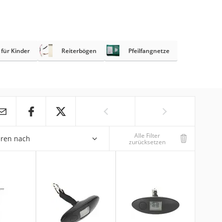
 für Kinder
Reiterbögen
Pfeilfangnetze
Alle Filter
eren nach
zurücksetzen