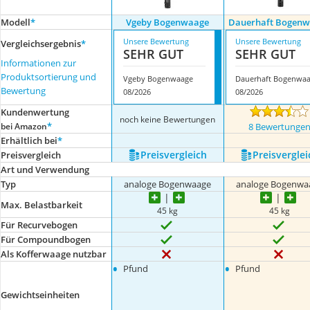
Modell
*
Vgeby Bogenwaage
Dauerhaft Bogen
Unsere Bewertung
Unsere Bewertung
Vergleichsergebnis
*
SEHR GUT
SEHR GUT
Informationen zur
Produktsortierung und
Vgeby Bogenwaage
Bewertung
08/2026
08/2026
Kundenwertung
noch keine Bewertungen
*
bei Amazon
8 Bewertunge
Erhältlich bei
*
Preis­vergleich
Preis­verglei
Preis­vergleich
Art und Verwendung
Typ
analoge Bogenwaage
analoge Bogenwa
Max. Belastbarkeit
45 kg
45 kg
Für Recurvebogen
Für Compoundbogen
Als Kofferwaage nutzbar
•
•
Pfund
Pfund
Gewichtseinheiten