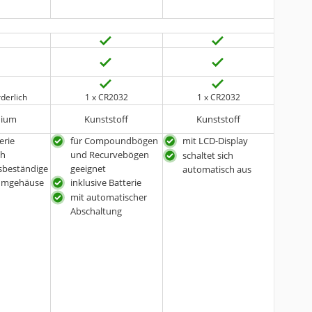
rderlich
1 x CR2032
1 x CR2032
nium
Kunststoff
Kunststoff
erie
für Compoundbögen
mit LCD-Display
ch
und Recurvebögen
schaltet sich
sbeständige
geeignet
automatisch aus
iumgehäuse
inklusive Batterie
mit automatischer
Abschaltung