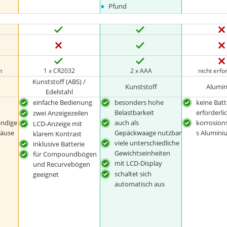
•
Pfund
h
1 x CR2032
2 x AAA
nicht erfo
Kunststoff (ABS) /
Kunststoff
Alumi
Edelstahl
einfache Bedienung
besonders hohe
keine Batt
Belastbarkeit
erforderli
zwei Anzeigezeilen
ändige
auch als
korrosion
LCD-Anzeige mit
äuse
Gepäckwaage nutzbar
s Alumin
klarem Kontrast
viele unterschiedliche
inklusive Batterie
Gewichtseinheiten
für Compoundbögen
mit LCD-Display
und Recurvebögen
schaltet sich
geeignet
automatisch aus