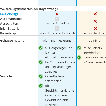
Weitere Eigenschaften der Bogenwaage
LCD-Anzeige
Automatisches
nicht erforderlich
Ausschalten
Inkl. Batterie
keine Batterie erforderlich
nicht erforderlic
Batterietyp
Gehäusematerial
Aluminiumlegierung
Aluminium
aus langlebiger und
keine Batterie
leichter
erforderlich
Aluminiumlegierung
korrosionsbest
für Compoundbögen
s Aluminiumgeh
und Recurvebögen
geeignet
Vorteile
keine Batterien
erforderlich
obere
Gewichtsmarkierung
kann das obere
Gewichtsbereich
anzeigen