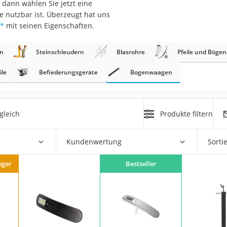
, dann wählen Sie jetzt eine
erren
e nutzbar ist. Überzeugt hat uns
llen
*
mit seinen Eigenschaften.
n
Steinschleudern
Blasrohre
Pfeile und Bögen
ile
Befiederungsgeräte
Bogenwaagen
r
gleich
Produkte filtern
rren
Kundenwertung
Sorti
eiten
eger
Bestseller