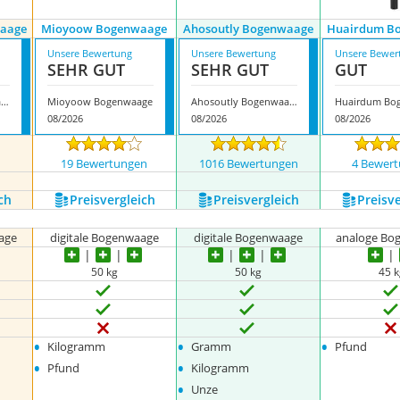
waage
Mioyoow Bogenwaage
Ahosoutly Bogenwaage
Huairdum B
Unsere Bewertung
Unsere Bewertung
Unsere Bewer
SEHR GUT
SEHR GUT
GUT
Dauerhaft Bogenwaage
Mioyoow Bogenwaage
Ahosoutly Bogenwaage
08/2026
08/2026
08/2026
n
19 Bewertungen
1016 Bewertungen
4 Bewer
ch
Preis­vergleich
Preis­vergleich
Preis­v
age
digitale Bogenwaage
digitale Bogenwaage
analoge Bo
50 kg
50 kg
45 
•
•
•
Kilogramm
Gramm
Pfund
•
•
Pfund
Kilogramm
•
Unze