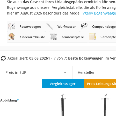
Sie auch
das Gewicht Ihres Urlaubsgepäcks ermitteln können
Trekkingschuhe H
Bogenwaage aus unserer Vergleichstabelle, die als Kofferwaag
Reisetasche mit Ro
hier im August 2026 besonders das Modell
Vgeby Bogenwaage
Klimmzugstation
Recurvebögen
Wurfmesser
Compoundböge
Koffer
Nachtsichtgerät
Kinderarmbrüste
Armbrustpfeile
Carbonpfe
Faltschloss
Handgepäck-Koffe
Aktualisiert:
05.08.2026
1 - 7 von 7:
Beste Bogenwaagen
im Ver
Vibrationsplatte
Wanderschuhe He
Preis in EUR
Hersteller
Sicherheitsweste R
Vergleichssieger
Preis-Leistungs-Si
Service
Abbildung
*