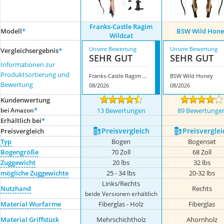
Franks-Castle Ragim
Modell
*
BSW Wild Hone
Wildcat
Unsere Bewertung
Unsere Bewertung
Vergleichsergebnis
*
SEHR GUT
SEHR GUT
Informationen zur
Produktsortierung und
Franks-Castle Ragim Wildcat
BSW Wild Honey
Bewertung
08/2026
08/2026
Kundenwertung
*
bei Amazon
13 Bewertungen
89 Bewertunge
Erhältlich bei
*
Preis­vergleich
Preis­verglei
Preis­vergleich
Typ
Bogen
Bogenset
Bogengröße
70 Zoll
68 Zoll
Zuggewicht
20 lbs
32 lbs
mögliche Zuggewichte
25 - 34 lbs
20-32 lbs
Links/Rechts
Nutzhand
Rechts
beide Versionen erhältlich
Material Wurfarme
Fiberglas - Holz
Fiberglas
Material Griffstück
Mehrschichtholz
Ahornholz