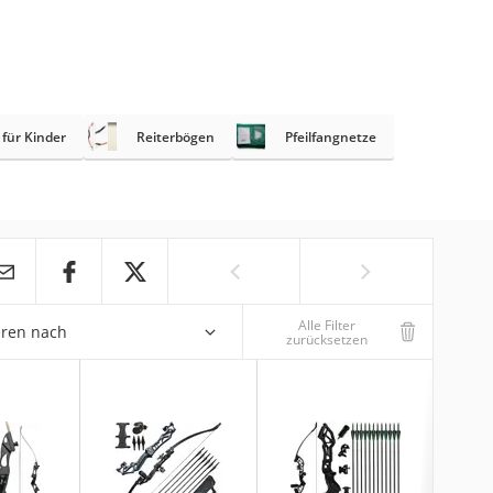
 für Kinder
Reiterbögen
Pfeilfangnetze
Alle Filter
eren nach
zurücksetzen