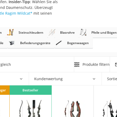
ifen.
Insider-Tipp
: Wählen Sie als
erren
- und Daumenschutz. Überzeugt
llen
tle Ragim Wildcat
*
mit seinen
n
Steinschleudern
Blasrohre
Pfeile und Bögen
ile
Befiederungsgeräte
Bogenwaagen
r
gleich
Produkte filtern
rren
eiten
Kundenwertung
Sorti
eger
Bestseller