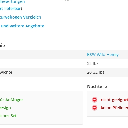
 Bewertungen
ort lieferbar
)
ecurvebogen Vergleich
h und weitere Angebote
ils
BSW Wild Honey
32 lbs
wichte
20-32 lbs
Nachteile
für Anfänger
nicht geeigne
Design
keine Pfeile 
ches Set