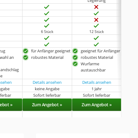
Legierung
6 Stück
12 Stück
zug
für Anfänger geeignet
geeignet für Anfänger
geei
wahl an
robustes Material
robustes Material
umf
Wurfarme
robu
Handschlag
austauschbar
se
ansehen
Details ansehen
Details ansehen
ngabe
keine Angabe
1 Jahr
k
eferbar
Sofort lieferbar
Sofort lieferbar
Sof
ebot »
Zum Angebot »
Zum Angebot »
Zu