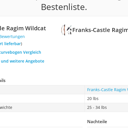
Bestenliste.
le Ragim Wildcat
Franks-Castle Ragi
 Bewertungen
ort lieferbar
)
ecurvebogen Vergleich
h und weitere Angebote
ils
Franks-Castle Ragim 
20 lbs
wichte
25 - 34 lbs
Nachteile