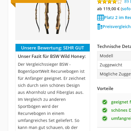
89
ab 119,00 €
(
Sof
Platz 2 im R
Preisvergleic
Technische Deta
Unsere Bewertung:
SEHR GUT
Modell
Unser Fazit für BSW Wild Honey:
Der Vergleichssieger BSW -
Zuggewicht
BogenSportWelt Recurvebogen ist
Mögliche Zugge
für Anfänger geeignet. Er zeichnet
sich durch sein schönes Design
Vorteile
aus Ahornholz und Fiberglas aus.
Im Vergleich zu anderen
geeignet 
Sportbögen wird der
schönes 
Recurvebogen in einem
umfangrei
umfangreiches Set geliefert. So
kann man gut schauen, ob der