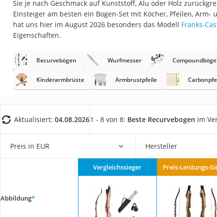
Sie je nach Geschmack auf Kunststoff, Alu oder Holz zurückgre
Trekkingschuhe H
Einsteiger am besten ein Bogen-Set mit Köcher, Pfeilen, Arm
Reisetasche mit Ro
hat uns hier im August 2026 besonders das Modell
Franks-Cas
Eigenschaften.
Klimmzugstation
Koffer
Recurvebögen
Wurfmesser
Compoundböge
Nachtsichtgerät
Kinderarmbrüste
Armbrustpfeile
Carbonpfe
Faltschloss
Handgepäck-Koffe
Vibrationsplatte
Aktualisiert:
04.08.2026
1 - 8 von 8:
Beste Recurvebogen
im Ver
Wanderschuhe He
Preis in EUR
Hersteller
Sicherheitsweste R
Service
Vergleichssieger
Preis-Leistungs-Si
Abbildung
*