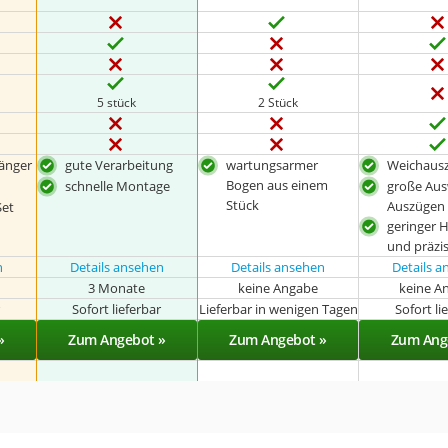
5 stück
2 Stück
fänger
gute Verarbeitung
wartungsarmer
Weichaus
Bogen aus einem
schnelle Montage
große Aus
Stück
Auszügen
Set
geringer 
und präzi
n
Details ansehen
Details ansehen
Details 
3 Monate
keine Angabe
keine A
r
Sofort lieferbar
Lieferbar in wenigen Tagen
Sofort li
»
Zum Angebot »
Zum Angebot »
Zum Ang