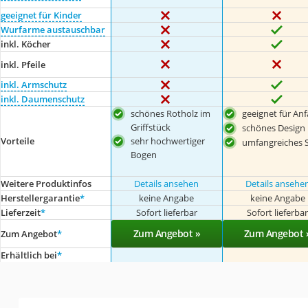
geeignet für Kinder
Wurfarme austauschbar
inkl. Köcher
inkl. Pfeile
inkl. Armschutz
inkl. Daumenschutz
schönes Rotholz im
geeignet für An
Griffstück
schönes Design
sehr hochwertiger
Vorteile
umfangreiches 
Bogen
Weitere Produktinfos
Details ansehen
Details ansehe
Herstellergarantie
*
keine Angabe
keine Angabe
Lieferzeit
*
Sofort lieferbar
Sofort lieferba
Zum Angebot »
Zum Angebot 
Zum Angebot
*
Erhältlich bei
*