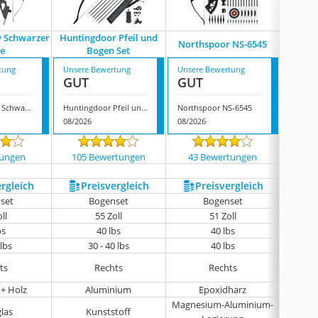
y Schwarzer
Huntingdoor Pfeil und
Northspoor NS-6545
Serfawn
e
Bogen Set
tung
Unsere Bewertung
Unsere Bewertung
Unsere
GUT
GUT
GUT
Drake Archery Schwarzer Rabe
Huntingdoor Pfeil und Bogen Set
Northspoor NS-6545
08/2026
08/2026
08/202
tungen
105 Bewertungen
43 Bewertungen
15 
ergleich
Preis­vergleich
Preis­vergleich
P
set
Bogenset
Bogenset
ll
55 Zoll
51 Zoll
bs
40 lbs
40 lbs
 lbs
30 - 40 lbs
40 lbs
ts
Rechts
Rechts
 + Holz
Aluminium
Epoxidharz
Magnesium-Aluminium-
Magnes
glas
Kunststoff