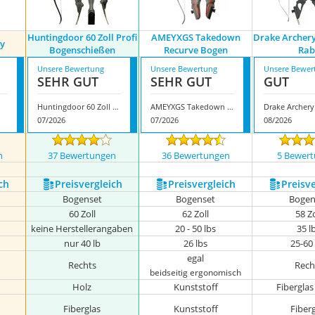
Huntingdoor 60 Zoll Profi
AMEYXGS Takedown
Drake Archer
y
Bogenschießen
Recurve Bogen
Rab
Unsere Bewertung
Unsere Bewertung
Unsere Bewer
SEHR GUT
SEHR GUT
GUT
Huntingdoor 60 Zoll Profi Bogenschießen
AMEYXGS Takedown Recurve Bogen
07/2026
07/2026
08/2026
n
37 Bewertungen
36 Bewertungen
5 Bewer
ch
Preis­vergleich
Preis­vergleich
Preis­v
Bogenset
Bogenset
Bogen
60 Zoll
62 Zoll
58 Zo
keine Herstellerangaben
20 - 50 lbs
35 l
nur 40 lb
26 lbs
25-60
egal
Rechts
Rech
beidseitig ergonomisch
Holz
Kunststoff
Fiberglas
Fiberglas
Kunststoff
Fiber