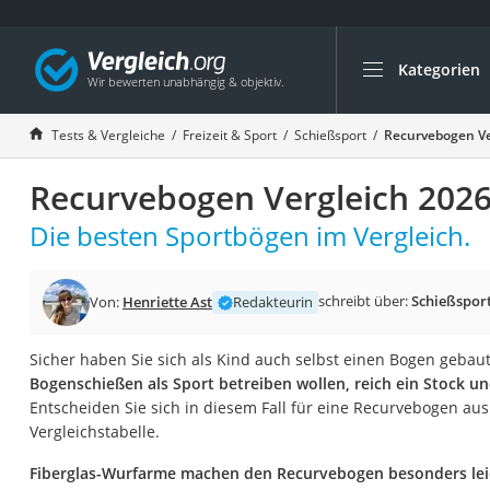
Kategorien
Die beliebtesten V
Freizeit & Sport
Tests & Vergleiche
Freizeit & Sport
Schießsport
Recurvebogen Ve
Gartentrampolin
Recurvebogen Vergleich 202
Trampolin
Metalldetektor
Die besten Sportbögen im Vergleich.
Eufab-Fahrradträg
Trampolin 366 cm
schreibt über:
Schießspor
Von:
Henriette Ast
Redakteurin
Fahrradschloss
Sicher haben Sie sich als Kind auch selbst einen Bogen gebau
Aluminium-Koffer
Bogenschießen als Sport betreiben wollen, reich ein Stock u
Futterboot
Entscheiden Sie sich in diesem Fall für eine Recurvebogen aus
Vergleichstabelle.
Air Bike
E-Bike-Dreirad
Fiberglas-Wurfarme machen den Recurvebogen besonders lei