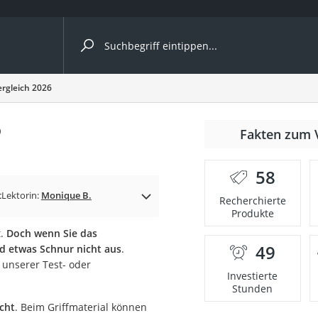
ergleiche nach Kategorie
rgleich 2026
6
Fakten zum 
er
58
t
Lektorin:
Monique B.
Recherchierte
Produkte
t.
Doch wenn Sie das
49
nd etwas Schnur nicht aus
.
 unserer Test- oder
Investierte
Stunden
cht
. Beim Griffmaterial können