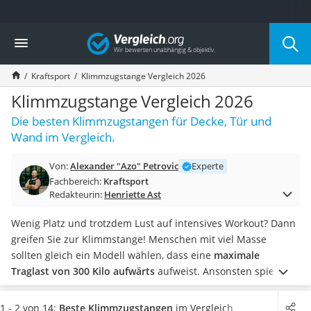
Die beliebtesten Vergleiche nach Kategorie
Vergleich
Freizeit & Sport
Gartentrampolin
Kraftsport
Klimmzugstange Vergleich 2026
Trampolin
Metalldetektor
Klimmzugstange Vergleich 2026
Eufab-Fahrradträger
Die besten Klimmzugstangen für Decke, Tür und
Trampolin 366 cm
Wand im Vergleich.
Fahrradschloss
Aluminium-Koffer
Von:
Alexander "Azo" Petrovic
Experte
Futterboot
Fachbereich:
Kraftsport
Air Bike
Redakteurin:
Henriette Ast
E-Bike-Dreirad
Trekkingschuhe Herren
Wenig Platz und trotzdem Lust auf intensives Workout? Dann
Reisetasche mit Rollen
greifen Sie zur Klimmstange! Menschen mit viel Masse
Klimmzugstation
sollten gleich ein Modell wählen, dass eine
maximale
Koffer
Traglast von 300 Kilo aufwärts
aufweist.
Ansonsten spielt
Nachtsichtgerät
natürlich die Sicherheit eine große Rolle, achten Sie beim
Faltschloss
Kauf also auf unsere Angaben in der Test- und
1 - 2 von 14:
Beste Klimmzugstangen
im Vergleich