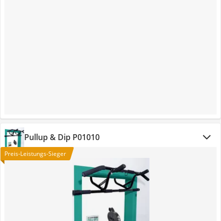
Pullup & Dip P01010
Preis-Leistungs-Sieger