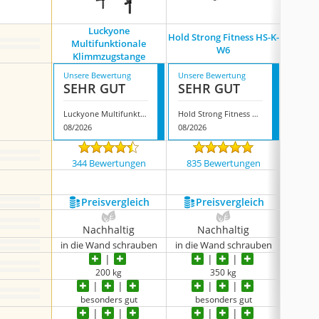
Luckyone
Hold Strong Fitness HS-K-
Gorill
Multifunktionale
W6
Klimmzugstange
Unsere Bewertung
Unsere Bewertung
Unsere
SEHR GUT
SEHR GUT
SEH
Luckyone Multifunktionale Klimmzugstange
Hold Strong Fitness HS-K-W6
08/2026
08/2026
08/202
344 Bewertungen
835 Bewertungen
160
Preis­vergleich
Preis­vergleich
P
Nachhaltig
Nachhaltig
N
in die Wand schrauben
in die Wand schrauben
in die
200 kg
350 kg
besonders gut
besonders gut