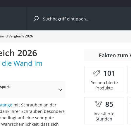
ergleiche nach Kategorie
and Vergleich 2026
ich 2026
Fakten zum 
r die Wand im
er
101
Recherchierte
tsport
Produkte
85
stange
mit Schrauben an der
 dank ihrer Schrauben besonders
Investierte
unbedingt auf eine sehr gute
Stunden
e Wahrscheinlichkeit, dass sich