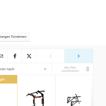
stangen Türrahmen
Alle Filter
eren nach
zurücksetzen
ight