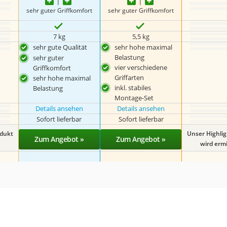
sehr guter Griffkomfort
sehr guter Griffkomfort
7 kg
5,5 kg
sehr gute Qualität
sehr hohe maximal
Belastung
sehr guter
vier verschiedene
Griffkomfort
Griffarten
sehr hohe maximal
inkl. stabiles
Belastung
Montage-Set
Details ansehen
Details ansehen
Sofort lieferbar
Sofort lieferbar
odukt
Unser Highli
Zum Angebot »
Zum Angebot »
wird ermit