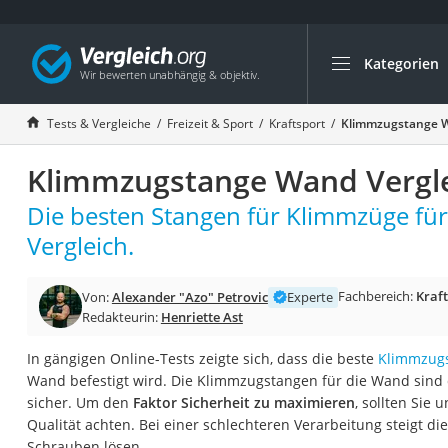
Kategorien
Die beliebtesten V
Freizeit & Sport
Tests & Vergleiche
Freizeit & Sport
Kraftsport
Klimmzugstange W
Gartentrampolin
Klimmzugstange Wand Vergle
Trampolin
Metalldetektor
Die besten Stangen für Klimmzüge fü
Eufab-Fahrradträg
Vergleich.
Trampolin 366 cm
Fachbereich:
Kraf
Von:
Alexander "Azo" Petrovic
Experte
Fahrradschloss
Redakteurin:
Henriette Ast
Aluminium-Koffer
In gängigen Online-Tests zeigte sich, dass die beste
Klimmzug
Futterboot
Wand befestigt wird. Die Klimmzugstangen für die Wand sind
Air Bike
sicher. Um den
Faktor Sicherheit zu maximieren
, sollten Sie 
Qualität achten. Bei einer schlechteren Verarbeitung steigt di
E-Bike-Dreirad
Schrauben lösen.