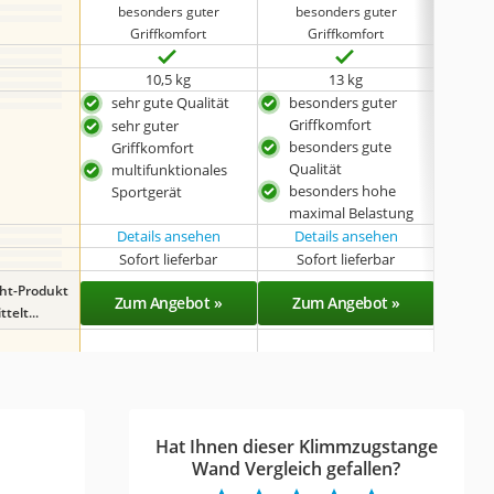
besonders guter
besonders guter
ohne H
Griffkomfort
Griffkomfort
10,5 kg
13 kg
sehr gute Qualität
besonders guter
bes
Griffkomfort
Mon
sehr guter
besonders gute
sehr
Griffkomfort
Qualität
multifunktionales
besonders hohe
Sportgerät
maximal Belastung
Details ansehen
Details ansehen
Det
Sofort lieferbar
Sofort lieferbar
Sof
ght-Produkt
Zum Angebot »
Zum Angebot »
Zu
telt...
Hat Ihnen dieser Klimmzugstange
Wand Vergleich gefallen?