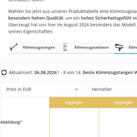
Trekkingschuhe H
Wählen Sie jetzt aus unserer Produkttabelle eine Klimmzugsta
Reisetasche mit Ro
besonders hohen Qualität
, um ein
hohes Sicherheitsgefühl
wä
Klimmzugstation
Überzeugt hat uns hier im August 2026 besonders das Modell
seinen Eigenschaften.
Koffer
Nachtsichtgerät
Klimmzugstangen
Klimmzugstationen
Kli
Faltschloss
Handgepäck-Koffe
Aktualisiert:
06.08.2026
1 - 8 von 14:
Beste Klimmzugstangen 
Vibrationsplatte
Wanderschuhe He
Preis in EUR
Hersteller
Sicherheitsweste R
Service
Highlight
Highlight
Abbildung
*