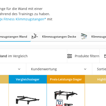
erren
nge für die Wand mit einer
llen
hrend des Trainings zu haben.
Jx Fitness Klimmzugstangen
*
mit
mmzugstangen Wand
Klimmzugstangen Decke
Klimmzug
r
Wand
im Vergleich
Produkte filtern
rren
Kundenwertung
Sorti
eiten
Vergleichssieger
Preis-Leistungs-Sieger
Highl