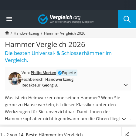
Die beliebtesten Vergleiche nach Kategorie
Vergleich
Baumarkt
Tresor feuerfest
Handwerkzeug
Hammer Vergleich 2026
Makita-Akku-Rasenmäher
Kappsäge
Hammer Vergleich 2026
Smartes Türschloss
Die besten Universal- & Schlosserhämmer im
Akku-Rasentrimmer
Vergleich.
Feuchtigkeitsmessgerät
Split-Klimaanlage 2 Innengeräte
Von:
Philip Merten
Experte
Pelletofen
Fachbereich:
Handwerkzeug
Bohrmaschine
Redakteur:
Georg B.
Tiefbrunnenpumpe
Fliesenschneider
Was ist ein Heimwerker ohne seinen Hammer? Wenn Sie
Hochdruckreiniger
gerne zu Hause werkeln, ist dieser Klassiker unter den
Doppelschleifer
Werkzeugen für Sie unverzichtbar. Damit Ihnen der
Überwachungskamera
Hammerkopf aber nicht irgendwann um die Ohren fliegt,
ist
Benzinrasenmäher mit Elektrostart
es wichtig, dass Sie auf hohe Qualität setzen.
Die
Akku-Laubsauger
Verbindungsstelle von Kopf und Stiel sollte gut verarbeitet
1 - 2 von 14:
Beste Hämmer
im Vergleich