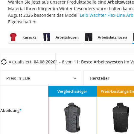
Wählen Sie jetzt aus unserer Produkttabelle eine
Arbeitswest
Fliesenschneider
Material Ihren Körper im Winter besonders warm halten kann.
Hochdruckreinige
August 2026 besonders das Modell
Leib Wächter Flex-Line Arb
Eigenschaften.
Doppelschleifer
Überwachungska
Kasacks
Arbeitshosen
Arbeitslatzhosen
Benzinrasenmäher 
Akku-Laubsauger
Löschdecke
Aktualisiert:
04.08.2026
1 - 8 von 11:
Beste Arbeitswesten
im Ve
Multimeter
Preis in EUR
Hersteller
Winterharte Palm
Gasdurchlauferhit
Vergleichssieger
Preis-Leistungs-Si
Service
Abbildung
*