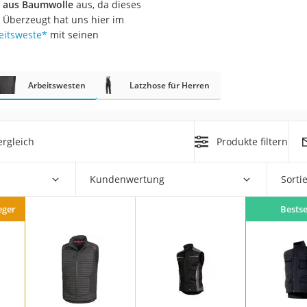
e aus Baumwolle
aus, da dieses
 Überzeugt hat uns hier im
r
eitsweste
*
mit seinen
mera
Arbeitswesten
Latzhose für Herren
mit Elektrostart
rgleich
Produkte filtern
Kundenwertung
Sorti
en
zer
eger
Bestse