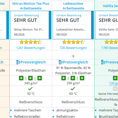
ter
Nitras Motion Tex Plus
Leibwächter
Velilla S
Arbeitsweste
Arbeitsweste
Unsere Bewertung
Unsere Bewertung
Unsere Bewer
SEHR GUT
SEHR GUT
SEHR G
Würth Modyf Winter Arbeitsweste
Nitras Motion Tex Plus Arbeitsweste
Leibwächter Arbeitsweste
Velilla Serie 1
08/2026
08/2026
08/2026
en
1261 Bewertungen
726 Bewertungen
1785 Bewe
mehr anzeigen
ch
Preis­vergleich
Preis­vergleich
Preis­v
91 % Baumwolle, 42 %
lle
Polyester/Elasthan
Polye
Polyester, 3 % Elasthan
340 g/m²
290 g/m²
120 g
30 °C
60 °C
keine Herste
Reißverschlus
Reißverschluss
Reißverschluss
fe
•
•
•
mehrere Taschen
atmungsaktiv
mehrere Ta
•
•
•
Rеflеktоrstrеifеn
Reflektoren
Вrusttаsсhе