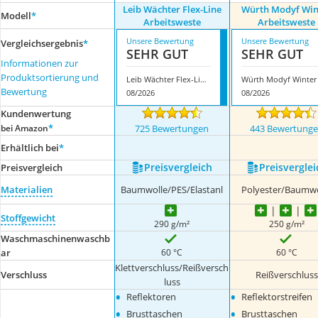
Leib Wächter Flex-Line
Würth Modyf Win
Modell
*
Arbeitsweste
Arbeitsweste
Unsere Bewertung
Unsere Bewertung
Vergleichsergebnis
*
SEHR GUT
SEHR GUT
Informationen zur
Produktsortierung und
Leib Wächter Flex-Line Arbeitsweste
Bewertung
08/2026
08/2026
Kundenwertung
*
bei Amazon
725 Bewertungen
443 Bewertung
Erhältlich bei
*
Preis­vergleich
Preis­verglei
Preis­vergleich
Materialien
Baumwolle/PES/Elastanl
Polyester/Baumwo
Stoffgewicht
290 g/m²
250 g/m²
Waschmaschinenwaschb
60 °C
60 °C
ar
Klettverschluss/Reißversch
Verschluss
Reißverschluss
luss
•
•
Reflektoren
Rеflеktоrstrеifеn
•
•
Brusttaschen
Вrusttаsсhеn