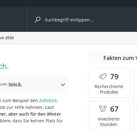
ergleiche nach Kategorie
ich 2026
nmäher
Fakten zum 
ch.
s
79
er
orin:
Nele B.
Recherchierte
Produkte
gerät
ie zum Beispiel den
Zollstock
2 Innengeräte
67
ste zur Hilfe nehmen. Laut
er, aber auch für den Winter
Investierte
blem, dass Sie keinen Platz für
Stunden
e