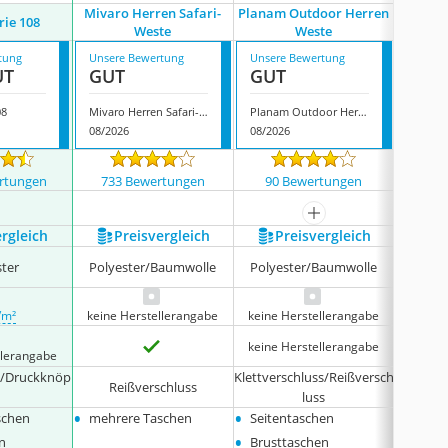
Mivaro Herren Safari-
Planam Outdoor Herren
Högert
erie 108
Weste
Weste
We
tung
Unsere Bewertung
Unsere Bewertung
Unsere
UT
GUT
GUT
GUT
08
Mivaro Herren Safari-Weste
Planam Outdoor Herren Weste
08/2026
08/2026
08/202
rtungen
733 Bewertungen
90 Bewertungen
89 
mehr anzeigen
ergleich
Preis­vergleich
Preis­vergleich
P
ster
Polyester/Baumwolle
Polyester/Baumwolle
OXFORD
/m²
keine Herstellerangabe
keine Herstellerangabe
keine Herstellerangabe
llerangabe
s/Druckknöp
Klettverschluss/Reißversch
Reißverschluss
Re
luss
•
•
•
schen
mehrere Taschen
Seitentaschen
Rеflеk
•
•
n
Brusttaschen
Handy