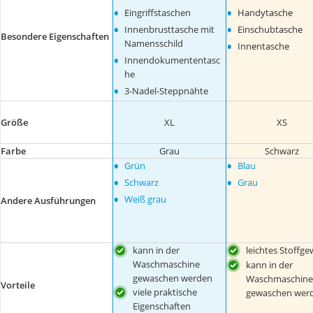
•
•
Eingriffstaschen
Наndуtаsсhе
•
•
Innenbrusttasche mit
Еinsсhubtаsсhе
Besondere Eigenschaften
•
Namensschild
Innеntаsсhе
•
Innendokumententasc
he
•
3-Nadel-Steppnähte
Größe
XL
XS
Farbe
Grau
Schwarz
•
•
Grün
Blau
•
•
Schwarz
Grau
•
Weiß grau
Andere Ausführungen
kann in der
leichtes Stoffge
Waschmaschine
kann in der
gewaschen werden
Waschmaschine
Vorteile
viele praktische
gewaschen wer
Eigenschaften