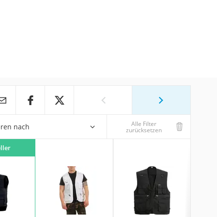
Alle Filter
eren nach
zurücksetzen
ller