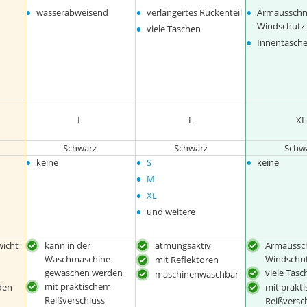
•
•
•
wasserabweisend
verlängertes Rückenteil
Armausschni
•
Windschutz
viele Taschen
•
Innentasch
L
L
XL
Schwarz
Schwarz
Schw
•
•
•
keine
S
keine
•
M
•
XL
•
und weitere
wicht
kann in der
atmungsaktiv
Armaussch
Waschmaschine
Windschu
mit Reflektoren
gewaschen werden
viele Tas
maschinenwaschbar
mit praktischem
den
mit prakt
Reißverschluss
Reißversc