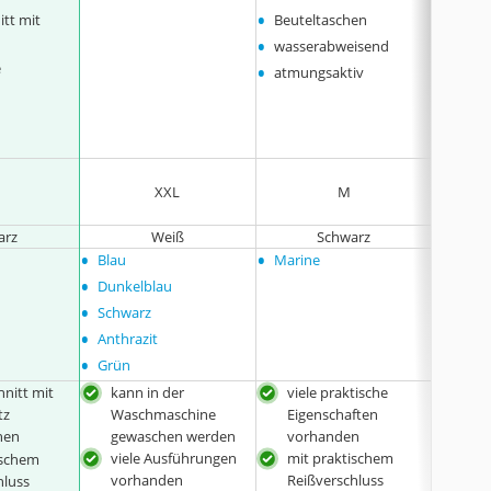
•
•
tt mit
Beuteltaschen
viele 
•
•
wasserabweisend
mit D
•
•
e
atmungsaktiv
Reißv
Ei
XXL
M
kann ind
arz
Weiß
Schwarz
•
•
•
Blau
Marine
keine
•
Dunkelblau
•
Schwarz
•
Anthrazit
•
Grün
nitt mit
kann in der
viele praktische
mas
tz
Waschmaschine
Eigenschaften
mit 
chen
gewaschen werden
vorhanden
viel
viele Ausführungen
mit praktischem
ischem
vorhanden
Reißverschluss
hluss