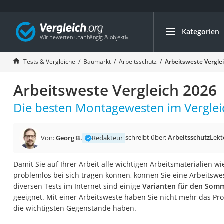
Kategorien
Die beliebtesten V
Baumarkt
Tests & Vergleiche
Baumarkt
Arbeitsschutz
Arbeitsweste Vergle
Tresor feuerfest
Arbeitsweste Vergleich 2026
Makita-Akku-Rase
Kappsäge
Die besten Montagewesten im Verglei
Smartes Türschlos
Akku-Rasentrimm
schreibt über:
Arbeitsschutz
Lekt
Von:
Georg B.
Redakteur
Feuchtigkeitsmess
Damit Sie auf Ihrer Arbeit alle wichtigen Arbeitsmaterialien w
Split-Klimaanlage 
problemlos bei sich tragen können, können Sie eine Arbeitswe
Pelletofen
diversen Tests im Internet sind einige
Varianten für den Somm
geeignet. Mit einer Arbeitsweste haben Sie nicht mehr das Pro
Bohrmaschine
die wichtigsten Gegenstände haben.
Tiefbrunnenpump