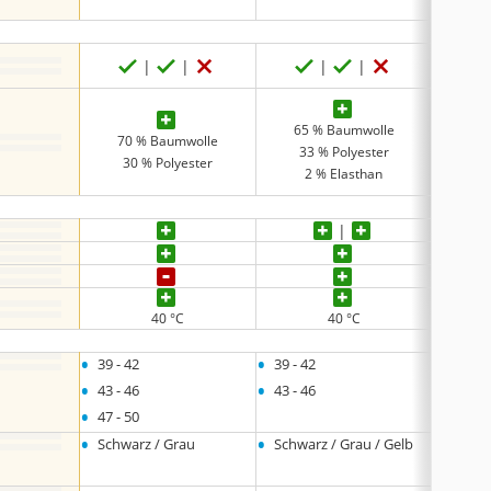
65 % Baumwolle
74
70 % Baumwolle
33 % Polyester
23
30 % Polyester
2 % Elasthan
3
40 °C
40 °C
•
•
•
39 - 42
39 - 42
39 - 4
•
•
•
43 - 46
43 - 46
43 - 4
•
•
47 - 50
47 - 4
•
•
•
Schwarz / Grau
Schwarz / Grau / Gelb
Schwa
•
Dunke