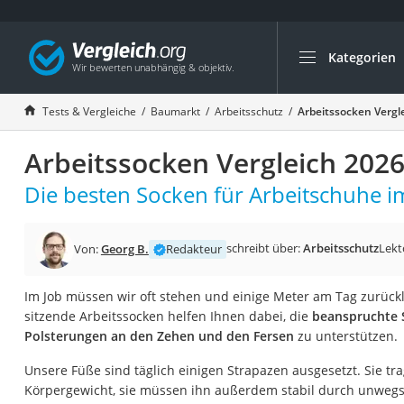
Kategorien
Die beliebtesten V
Baumarkt
Tests & Vergleiche
Baumarkt
Arbeitsschutz
Arbeitssocken Vergl
Tresor feuerfest
Arbeitssocken Vergleich 202
Makita-Akku-Rase
Kappsäge
Die besten Socken für Arbeitschuhe im
Smartes Türschlos
Akku-Rasentrimm
schreibt über:
Arbeitsschutz
Lekt
Von:
Georg B.
Redakteur
Feuchtigkeitsmess
Im Job müssen wir oft stehen und einige Meter am Tag zurück
Split-Klimaanlage 
sitzende Arbeitssocken helfen Ihnen dabei, die
beanspruchte S
Pelletofen
Polsterungen an den Zehen und den Fersen
zu unterstützen.
Bohrmaschine
Unsere Füße sind täglich einigen Strapazen ausgesetzt. Sie t
Tiefbrunnenpump
Körpergewicht, sie müssen ihn außerdem stabil durch unweg