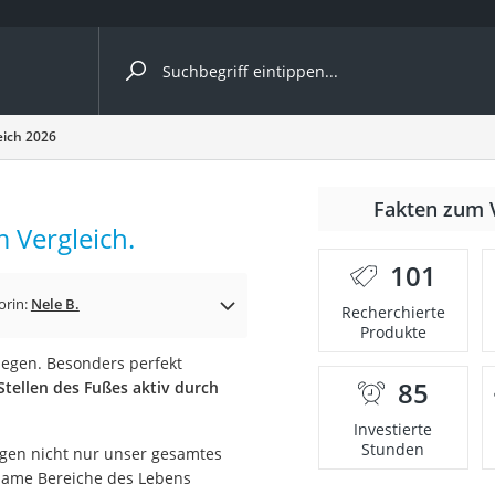
ergleiche nach Kategorie
eich 2026
6
nmäher
Fakten zum 
 Vergleich.
s
101
er
orin:
Nele B.
Recherchierte
Produkte
gerät
legen. Besonders perfekt
2 Innengeräte
85
tellen des Fußes aktiv durch
Investierte
Stunden
ragen nicht nur unser gesamtes
e
same Bereiche des Lebens