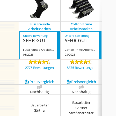
FussFreunde
Cotton Prime
Ca
Arbeitssocken
Arbeitssocken
Ar
Unsere Bewertung
Unsere Bewertung
Unsere
SEHR GUT
SEHR GUT
SEH
FussFreunde Arbeitssocken
Cotton Prime Arbeitssocken
08/2026
08/2026
08/202
2775 Bewertungen
8875 Bewertungen
172
Preis­vergleich
Preis­vergleich
P
Nachhaltig
Nachhaltig
N
Bauarbeiter
B
Bauarbeiter
Gärtner
Gärtner
Straßenarbeiter
Str