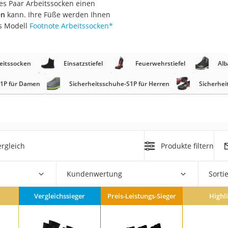
tes Paar Arbeitssocken einen
en
kann. Ihre Füße werden Ihnen
r
s Modell
Footnote Arbeitssocken
*
mera
eitssocken
Einsatzstiefel
Feuerwehrstiefel
Alb
mit Elektrostart
S1P für Damen
Sicherheitsschuhe-S1P für Herren
Sicherhei
en
rgleich
Produkte filtern
zer
Kundenwertung
Sorti
Vergleichssieger
Preis-Leistungs-Sieger
Highl