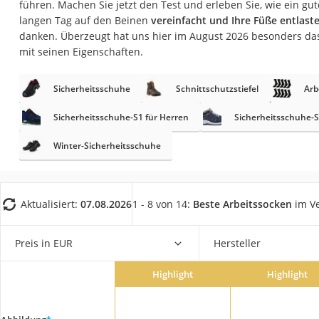
führen. Machen Sie jetzt den Test und erleben Sie, wie ein gu
Fliesenschneider
langen Tag auf den Beinen
vereinfacht und Ihre Füße entlast
Hochdruckreinige
danken. Überzeugt hat uns hier im August 2026 besonders da
mit seinen Eigenschaften.
Doppelschleifer
Überwachungska
Sicherheitsschuhe
Schnittschutzstiefel
Arb
Benzinrasenmäher 
Sicherheitsschuhe-S1 für Herren
Sicherheitsschuhe-
Akku-Laubsauger
Winter-Sicherheitsschuhe
Löschdecke
Multimeter
Winterharte Palm
Aktualisiert:
07.08.2026
1 - 8 von 14:
Beste Arbeitssocken
im Ve
Gasdurchlauferhit
Service
Preis in EUR
Hersteller
Highlight
Highlight