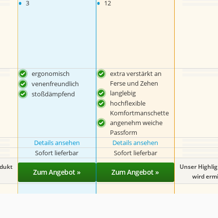
•
•
3
12
ergonomisch
extra verstärkt an
Ferse und Zehen
venenfreundlich
langlebig
stoßdämpfend
hochflexible
Komfortmanschette
angenehm weiche
Passform
Details ansehen
Details ansehen
Sofort lieferbar
Sofort lieferbar
odukt
Unser Highli
Zum Angebot »
Zum Angebot »
wird ermit