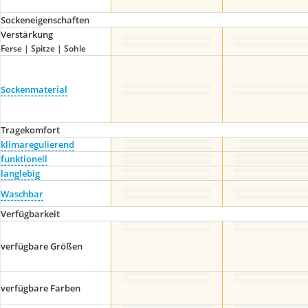
Sockeneigenschaften
Verstärkung
Ferse | Spitze | Sohle
Sockenmaterial
Tragekomfort
klimaregulierend
funktionell
langlebig
Waschbar
Verfügbarkeit
verfügbare Größen
verfügbare Farben