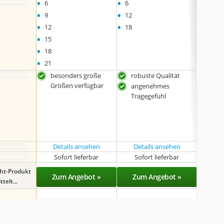
•
•
•
6
6
9
•
•
9
12
•
•
12
18
•
15
•
18
•
21
besonders große
robuste Qualität
robu
Größen verfügbar
angenehmes
hoh
Tragegefühl
atm
sehr
Kom
Gum
Details ansehen
Details ansehen
Det
Sofort lieferbar
Sofort lieferbar
Sof
ght-Produkt
Zum Angebot »
Zum Angebot »
Zu
telt...