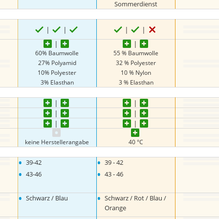
Sommerdienst
60% Baumwolle
55 % Baumwolle
27% Polyamid
32 % Polyester
10% Polyester
10 % Nylon
3% Elasthan
3 % Elasthan
keine Herstellerangabe
40 °C
•
•
39-42
39 - 42
•
•
43-46
43 - 46
•
•
Schwarz / Blau
Schwarz / Rot / Blau /
Orange