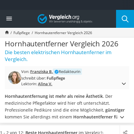
Die beliebtesten Vergleiche nach Kategorie
Vergleich
Drogerie
Inhalator
Fußpflege
Hornhautentferner Vergleich 2026
Haarschneider
Rollator
Hornhautentferner Vergleich 2026
Braun Rasierer
Die besten elektrischen Hornhautenferner im
Katzenklappe (Chip)
Vergleich.
Rasierer
Masturbator
Von:
Franziska B.
Redakteurin
Massagepistole
schreibt über:
Fußpflege
Epilierer
Lektorin:
Alina V.
Reisehaartrockner
Eiweißpulver
Hornhautentfernung ist mehr als reine Ästhetik
. Der
Magnesiumpräparat
medizinische Pflegefaktor wird hier oft unterschätzt.
Katzenklappe
Professionelle Pediküre sind die eine Möglichkeit,
günstiger
Nackenmassagegerät
kommen Sie allerdings mit einem
Hornhautentferner für
Zeckenschutz Katze
daheim
weg.
Wir haben elektrische Geräte mit Schleifkopf in
leichter Haartrockner
unterschiedlichen Körnungen verglichen,
damit Sie Ihre
1 - 2 von 12:
Beste Hornhautentferner
im Vergleich