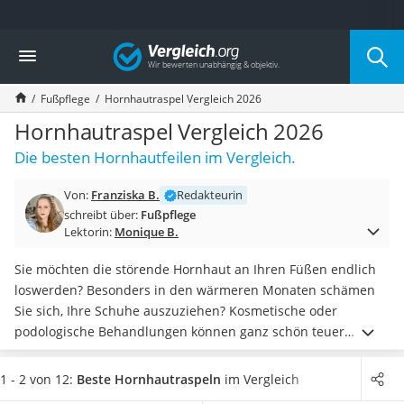
Die beliebtesten Vergleiche nach Kategorie
Vergleich
Drogerie
Inhalator
Fußpflege
Hornhautraspel Vergleich 2026
Haarschneider
Rollator
Hornhautraspel Vergleich 2026
Braun Rasierer
Die besten Hornhautfeilen im Vergleich.
Katzenklappe (Chip)
Rasierer
Von:
Franziska B.
Redakteurin
Masturbator
schreibt über:
Fußpflege
Massagepistole
Lektorin:
Monique B.
Epilierer
Reisehaartrockner
Sie möchten die störende Hornhaut an Ihren Füßen endlich
Eiweißpulver
loswerden? Besonders in den wärmeren Monaten schämen
Magnesiumpräparat
Sie sich, Ihre Schuhe auszuziehen? Kosmetische oder
Katzenklappe
podologische Behandlungen können ganz schön teuer
Nackenmassagegerät
werden. Eine Hornhautraspel, die ganz ohne Batterien oder
Zeckenschutz Katze
Akku funktioniert, ist die perfekte Wahl für die
1 - 2 von 12:
Beste Hornhautraspeln
im Vergleich
leichter Haartrockner
unkomplizierte Anwendung zuhause
.
Wählen Sie jetzt eine