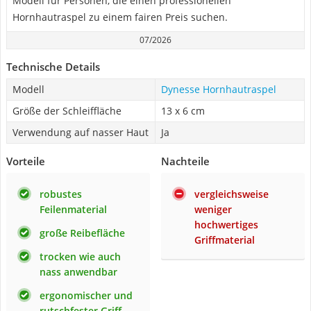
Modell für Personen, die einen professionellen
Hornhautraspel zu einem fairen Preis suchen.
07/2026
Technische Details
Modell
Dynesse Hornhautraspel
Größe der Schleiffläche
13 x 6 cm
Verwendung auf nasser Haut
Ja
Vorteile
Nachteile
robustes
vergleichsweise
Feilenmaterial
weniger
hochwertiges
große Reibefläche
Griffmaterial
trocken wie auch
nass anwendbar
ergonomischer und
rutschfester Griff