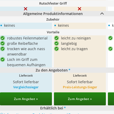
Rutschfester Griff
Allgemeine Produktinformationen
Zubehör
•
•
•
keines
keines
k
Vorteile
robustes Feilenmaterial
leicht zu reinigen
große Reibefläche
langlebig
trocken wie auch nass
leicht zu tragen
anwendbar
Loch im Griff zum
bequemen Aufhängen
Zu den Angeboten
*
Lieferzeit
Lieferzeit
Sofort lieferbar
Sofort lieferbar
Vergleichssieger
Preis-Leistungs-Sieger
Zum Angebot »
Zum Angebot »
Erhältlich bei
*