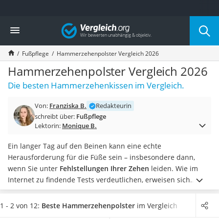
Die beliebtesten Vergleiche nach Kategorie
Vergleich
Drogerie
Inhalator
Fußpflege
Hammerzehenpolster Vergleich 2026
Haarschneider
Rollator
Hammerzehenpolster Vergleich 2026
Braun Rasierer
Die besten Hammerzehenkissen im Vergleich.
Katzenklappe (Chip)
Rasierer
Von:
Franziska B.
Redakteurin
Masturbator
schreibt über:
Fußpflege
Massagepistole
Lektorin:
Monique B.
Epilierer
Reisehaartrockner
Ein langer Tag auf den Beinen kann eine echte
Eiweißpulver
Herausforderung für die Füße sein – insbesondere dann,
Magnesiumpräparat
wenn Sie unter
Fehlstellungen Ihrer Zehen
leiden. Wie im
Katzenklappe
Internet zu findende Tests verdeutlichen, erweisen sich
Nackenmassagegerät
speziell bei Hallux valgus
Zehenspreizer
oder
Zeckenschutz Katze
Hammerzehenpolster als hilfreich. Sie
entlasten die Zehen
1 - 2 von 12:
Beste Hammerzehenpolster
im Vergleich
leichter Haartrockner
und sorgen damit für eine
deutliche Schmerzreduzierung
.