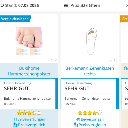
Philips-Sonicare-Zahnbürste
Sie plagen sich an beiden Füßen mit Hammerzehen ab? Dann
Produkte filtern
Stand:
07.08.2026
Schildkrötenhaus
wählen Sie jetzt Hammerzehenpolster im
Set aus rechts- und
Mineralfutter Pferd
linksseitigen Exemplaren
aus unserer Vergleichstabelle.
Vergleichssieger
Pre
Massagegerät
Überzeugt hat uns hier im August 2026 besonders das
Service
Modell
Bukihome Hammerzehenpolster
*
mit seinen
Eigenschaften.
1 / 12
2 / 12
Bukihome
Berkemann Zehenkissen
f
Hammerzehenpolster
rechts
Unsere Bewertung
Unsere Bewertung
U
SEHR GUT
SEHR GUT
Bukihome Hammerzehenpolster
Berkemann Zehenkissen rechts
08/2026
08/2026
0
1189 Bewertungen
40 Bewertungen
Preis­vergleich
Preis­vergleich