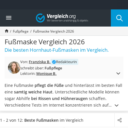
Die beliebtesten Vergleiche nach Kategorie
Vergleich
Drogerie
Inhalator
Fußpflege
Fußmaske Vergleich 2026
Haarschneider
Rollator
Fußmaske Vergleich 2026
Braun Rasierer
Die besten Hornhaut-Fußmasken im Vergleich.
Katzenklappe (Chip)
Rasierer
Von:
Franziska B.
Redakteurin
Masturbator
schreibt über:
Fußpflege
Massagepistole
Lektorin:
Monique B.
Epilierer
Reisehaartrockner
Eine Fußmaske
pflegt die Füße
und hinterlässt im besten Fall
Eiweißpulver
eine
samtig weiche Haut
. Unterschiedliche Modelle können
Magnesiumpräparat
sogar Abhilfe
bei Rissen und Hühneraugen
schaffen.
Katzenklappe
Verschiedene Tests im Internet konzentrieren sich auf
Nackenmassagegerät
Fußmasken, die
Feuchtigkeit spenden
und gleichzeitig
Zeckenschutz Katze
abgestorbene Haut entfernen
sowie
Hornhaut lösen
. Finden
1 - 2 von 12:
Beste Fußmasken
im Vergleich
leichter Haartrockner
Sie in unserer Vergleichstabelle Hornhaut-Fußmasken, die