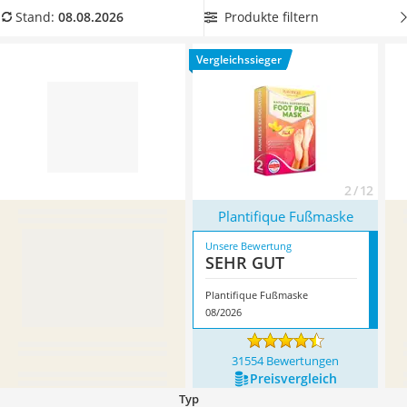
Philips-Sonicare-Zahnbürste
mit
natürlichen Inhaltsstoffen
angereichert sind. Überzeugt
Produkte filtern
Stand:
08.08.2026
Schildkrötenhaus
hat uns hier im August 2026 besonders das Modell
Mineralfutter Pferd
Plantifique Fußmaske
*
mit seinen Eigenschaften.
Vergleichssieger
Massagegerät
Service
2 / 12
Plantifique Fußmaske
Unsere Bewertung
SEHR GUT
Plantifique Fußmaske
08/2026
31554 Bewertungen
Preis­vergleich
Typ