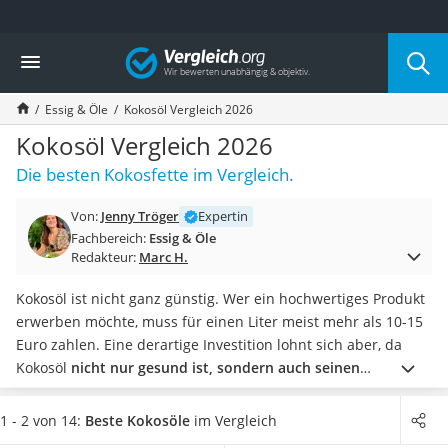
Die beliebtesten Vergleiche nach Kategorie
Vergleich
Lebensmittel
Schwarzkümmelöl
Essig & Öle
Kokosöl Vergleich 2026
Knäckebrot
Schwarzkümmelöl-Kapseln
Kokosöl Vergleich 2026
Manukahonig
Die besten Kokosfette im Vergleich.
Eiklar
Astronautenkost
Von:
Jenny Tröger
Expertin
Balsamico-Essig
Fachbereich:
Essig & Öle
Schwarzkümmelöl bio
Redakteur:
Marc H.
Sardinen
Honig
Kokosöl ist nicht ganz günstig. Wer ein hochwertiges Produkt
Gemüsebrühe
erwerben möchte, muss für einen Liter meist mehr als 10-15
Eiskaffee-Pulver
Euro zahlen. Eine derartige Investition lohnt sich aber, da
Irischer Whiskey
Kokosöl
nicht nur gesund ist, sondern auch seinen
Grapefruitkernextrakt
natürlichen Geschmack behält.
Die Unterschiede sind
Matcha-Set
dennoch groß.
Sowohl bei Grad der Süße als auch bei
1 - 2 von 14:
Beste Kokosöle
im Vergleich
Sojasauce
Ergiebigkeit und Geschmack ließen sich z. T. starke