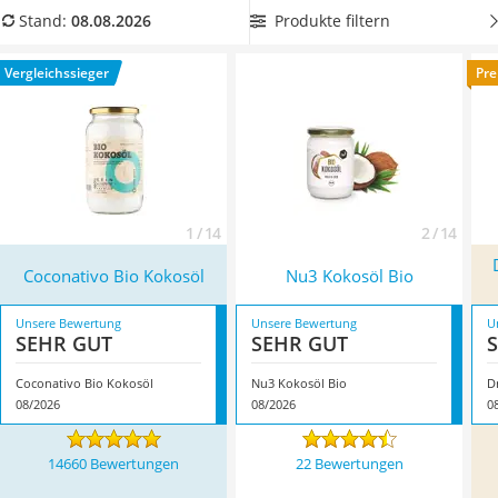
MCT-Öl
Abweichungen feststellen.
Am besten wählen Sie aus
Produkte filtern
Stand:
08.08.2026
Trüffelöl
unserer Produkttabelle ein Kokosöl, das sich leicht
Erythrit
verstreichen lässt und darüber hinaus zu Ihren
Vergleichssieger
Pre
Müsli ohne Zuckerzusatz
Geschmackspräferenzen passt. Überzeugt hat uns hier im
Service
August 2026 besonders das Modell
Coconativo Bio Kokosöl
*
mit seinen Eigenschaften.
1 / 14
2 / 14
Coconativo Bio Kokosöl
‎Nu3 Kokosöl Bio
Unsere Bewertung
Unsere Bewertung
U
SEHR GUT
SEHR GUT
Coconativo Bio Kokosöl
‎Nu3 Kokosöl Bio
D
08/2026
08/2026
0
14660 Bewertungen
22 Bewertungen