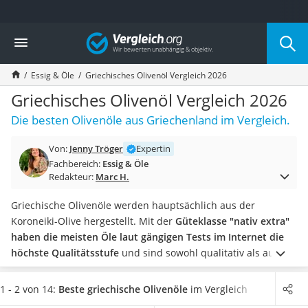
Die beliebtesten Vergleiche nach Kategorie
Vergleich
Lebensmittel
Schwarzkümmelöl
Essig & Öle
Griechisches Olivenöl Vergleich 2026
Knäckebrot
Schwarzkümmelöl-Kapseln
Griechisches Olivenöl Vergleich 2026
Manukahonig
Die besten Olivenöle aus Griechenland im Vergleich.
Eiklar
Astronautenkost
Von:
Jenny Tröger
Expertin
Balsamico-Essig
Fachbereich:
Essig & Öle
Schwarzkümmelöl bio
Redakteur:
Marc H.
Sardinen
Honig
Griechische Olivenöle werden hauptsächlich aus der
Gemüsebrühe
Koroneiki-Olive hergestellt. Mit der
Güteklasse "nativ extra"
Eiskaffee-Pulver
haben die meisten Öle laut gängigen Tests im Internet die
Irischer Whiskey
höchste Qualitätsstufe
und sind sowohl qualitativ als auch
Grapefruitkernextrakt
geschmacklich sehr hochwertig.
Wählen Sie jetzt ein
Matcha-Set
griechisches Olivenöl im 5 Liter-Kanister oder einer
1 - 2 von 14:
Beste griechische Olivenöle
im Vergleich
Sojasauce
handlichen Flasche
aus unserer Vergleichstabelle, je