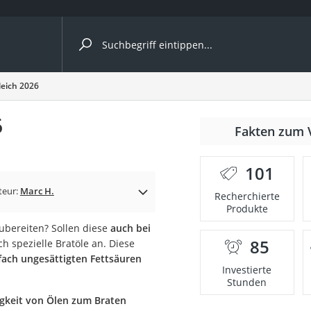
ergleiche nach Kategorie
leich 2026
6
Fakten zum 
Kapseln
101
teur:
Marc H.
Recherchierte
Produkte
zubereiten? Sollen diese
auch bei
85
ich spezielle Bratöle an. Diese
bio
fach ungesättigten Fettsäuren
Investierte
Stunden
igkeit von Ölen zum Braten