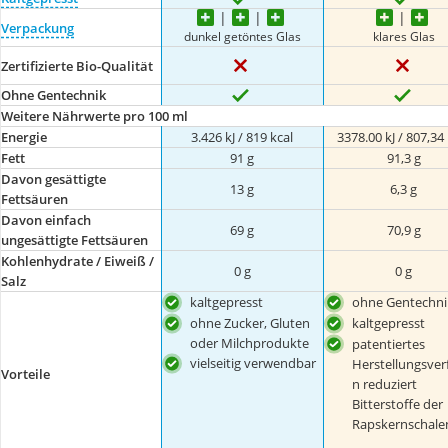
Verpackung
dunkel getöntes Glas
klares Glas
Zertifizierte Bio-Qualität
Ohne Gentechnik
Weitere Nährwerte pro 100 ml
Energie
3.426 kJ / 819 kcal
3378.00 kJ / 807,34 
Fett
91 g
91,3 g
Davon gesättigte
13 g
6,3 g
Fettsäuren
Davon einfach
69 g
70,9 g
ungesättigte Fettsäuren
Kohlenhydrate / Eiweiß /
0 g
0 g
Salz
kaltgepresst
ohne Gentechni
ohne Zucker, Gluten
kaltgepresst
oder Milchprodukte
patentiertes
vielseitig verwendbar
Herstellungsver
Vorteile
n reduziert
Bitterstoffe der
Rapskernschale