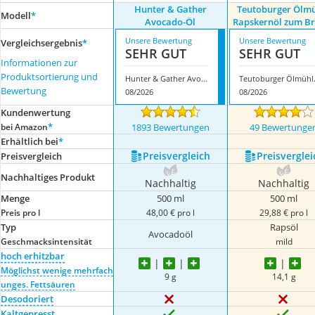
Hunter & Gather
Teutoburger Ölm
Modell
*
Avocado-Öl
Rapskernöl zum B
Unsere Bewertung
Unsere Bewertung
Vergleichsergebnis
*
SEHR GUT
SEHR GUT
Informationen zur
Produktsortierung und
Hunter & Gather Avocado-Öl
Teutoburge
Bewertung
08/2026
08/2026
Kundenwertung
*
bei Amazon
1893 Bewertungen
49 Bewertunge
Erhältlich bei
*
Preis­vergleich
Preis­verglei
Preis­vergleich
Nachhaltiges Produkt
Nachhaltig
Nachhaltig
Menge
500 ml
500 ml
Preis pro l
48,00 € pro l
29,88 € pro l
Typ
Rapsöl
Avocadoöl
Geschmacksintensität
mild
hoch erhitzbar
Möglichst wenige mehrfach
9 g
14,1 g
unges. Fettsäuren
Desodoriert
Kaltgepresst