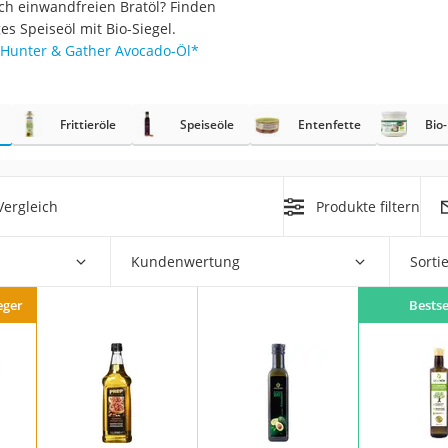
sch einwandfreien Bratöl? Finden
es Speiseöl mit Bio-Siegel.
Hunter & Gather Avocado-Öl
*
rakt
Frittieröle
Speiseöle
Entenfette
Bio
ergleich
Produkte filtern
Kundenwertung
Sorti
zusatz
eger
Bestse