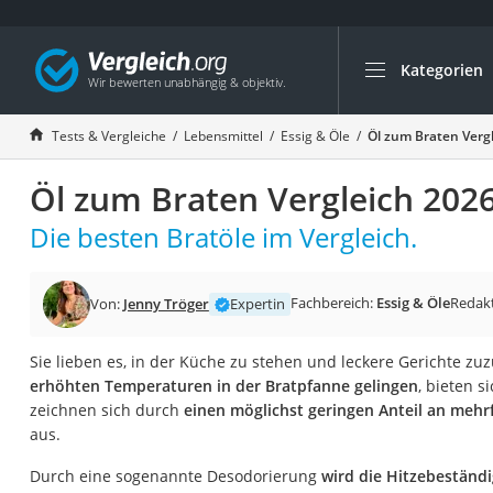
Kategorien
Die beliebtesten V
Lebensmittel
Tests & Vergleiche
Lebensmittel
Essig & Öle
Öl zum Braten Verg
Schwarzkümmelöl
Öl zum Braten Vergleich 202
Knäckebrot
Schwarzkümmelöl-
Die besten Bratöle im Vergleich.
Manukahonig
Eiklar
Fachbereich:
Essig & Öle
Redak
Von:
Jenny Tröger
Expertin
Astronautenkost
Sie lieben es, in der Küche zu stehen und leckere Gerichte zu
Balsamico-Essig
erhöhten Temperaturen in der Bratpfanne gelingen
, bieten s
Schwarzkümmelöl 
zeichnen sich durch
einen möglichst geringen Anteil an mehr
aus.
Sardinen
Honig
Durch eine sogenannte Desodorierung
wird die Hitzebeständ