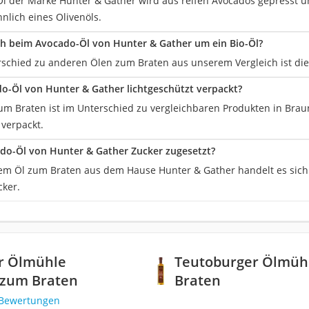
l der Marke Hunter & Gather wird aus reifen Avocados gepresst un
nlich eines Olivenöls.
ch beim Avocado-Öl von Hunter & Gather um ein Bio-Öl?
schied zu anderen Ölen zum Braten aus unserem Vergleich ist diese
do-Öl von Hunter & Gather lichtgeschützt verpackt?
 zum Braten ist im Unterschied zu vergleichbaren Produkten in Brau
 verpackt.
do-Öl von Hunter & Gather Zucker zugesetzt?
sem Öl zum Braten aus dem Hause Hunter & Gather handelt es sic
cker.
r Ölmühle
Teutoburger Ölmüh
 zum Braten
Braten
 Bewertungen