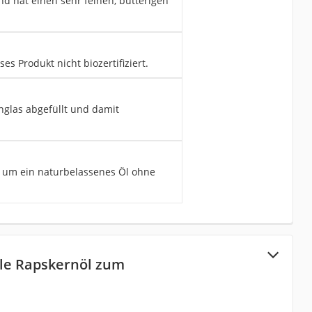
d hat einen sehr feinen, butterigen
s Produkt nicht biozertifiziert.
nglas abgefüllt und damit
h um ein naturbelassenes Öl ohne
le Rapskernöl zum