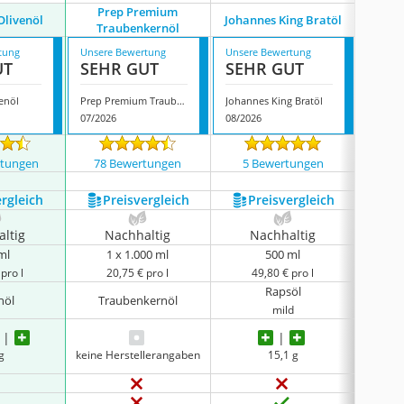
Prep Premium
Vitaqu
Olivenöl
Johannes King Bratöl
Traubenkernöl
tung
Unsere Bewertung
Unsere Bewertung
Unsere
UT
SEHR GUT
SEHR GUT
GUT
venöl
Prep Premium Traubenkernöl
Johannes King Bratöl
07/2026
08/2026
08/202
rtungen
78 Bewertungen
5 Bewertungen
40 
ergleich
Preis­vergleich
Preis­vergleich
P
ltig
Nachhaltig
Nachhaltig
N
ml
1 x 1.000 ml
500 ml
1
pro l
20,75 € pro l
49,80 € pro l
Rapsöl
Son
nöl
Traubenkernöl
mild
gesc
g
keine Herstellerangaben
15,1 g