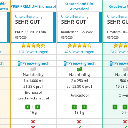
ühle
Kräuterland Bio-
PREP PREMIUM Erdnussöl
Greatvita 
raten
Avocadoöl
Unsere Bewertung
Unsere Bewertung
Unsere Bewer
SEHR GUT
SEHR GUT
SEHR G
r Ölmühle Rapskernöl zum Braten
PREP PREMIUM Erdnussöl
Kräuterland Bio-Avocadoöl
Greatvita Oli
08/2026
08/2026
08/2026
n
131 Bewertungen
426 Bewertungen
812 Bewe
ch
Preis­vergleich
Preis­vergleich
Preis­v
Nachhaltig
Nachhaltig
Nachha
1 x 1.000 ml
2 x 250 ml
500 
21,28 € pro l
ca. 53,80 € pro l
19,98 € 
Erdnussöl
Avocadoöl
Olive
geschmacksneutral
16 g
13,1 g
5,7 