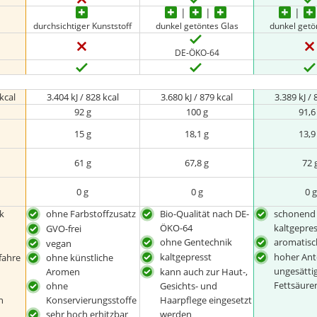
durchsichtiger Kunststoff
dunkel getöntes Glas
dunkel getö
DE-ÖKO-64
kcal
3.404 kJ / 828 kcal
3.680 kJ / 879 kcal
3.389 kJ / 
92 g
100 g
91,6
15 g
18,1 g
13,9
61 g
67,8 g
72 
0 g
0 g
0 g
k
ohne Farbstoffzusatz
Bio-Qualität nach DE-
schonend
ÖKO-64
kaltgepre
GVO-frei
ohne Gentechnik
aromatisc
vegan
kaltgepresst
hoher Ante
fahre
ohne künstliche
ungesätti
kann auch zur Haut-,
Aromen
Fettsäure
Gesichts- und
ohne
n
Haarpflege eingesetzt
Konservierungsstoffe
werden
sehr hoch erhitzbar