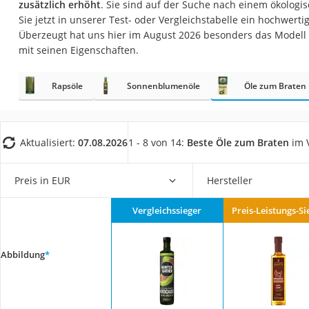
zusätzlich erhöht
. Sie sind auf der Suche nach einem ökologi
Gemüsebrühe
Sie jetzt in unserer Test- oder Vergleichstabelle ein hochwertig
Eiskaffee-Pulver
Überzeugt hat uns hier im August 2026 besonders das Modell
mit seinen Eigenschaften.
Irischer Whiskey
Grapefruitkernext
Rapsöle
Sonnenblumenöle
Öle zum Braten
Matcha-Set
Sojasauce
MCT-Öl
Aktualisiert:
07.08.2026
1 - 8 von 14:
Beste Öle zum Braten
im V
Trüffelöl
Preis in EUR
Hersteller
Erythrit
Müsli ohne Zucker
Vergleichssieger
Preis-Leistungs-Si
Service
Abbildung
*