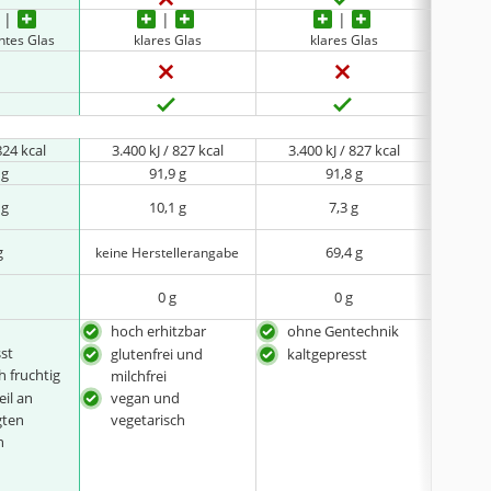
ntes Glas
klares Glas
klares Glas
824 kcal
3.400 kJ / 827 kcal
3.400 kJ / 827 kcal
3.70
 g
91,9 g
91,8 g
 g
10,1 g
7,3 g
g
69,4 g
keine Herstellerangabe
0 g
0 g
hoch erhitzbar
ohne Gentechnik
abge
sst
voll
glutenfrei und
kaltgepresst
h fruchtig
lic
milchfrei
Kani
il an
vegan und
sehr
gten
vegetarisch
dank
n
Son