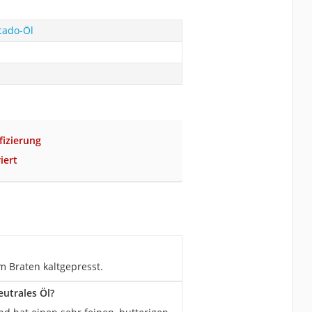
cado-Öl
fizierung
iert
m Braten kaltgepresst.
utrales Öl?