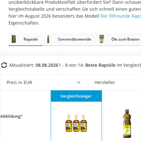
unüberblickbare Produktvielfalt überfordert Sie? Dann schaue
Gemüsebrühe
Vergleichstabelle und verschaffen Sie sich schnell einen gute
Eiskaffee-Pulver
hier im August 2026 besonders das Modell
Die Ölfreunde Rap
Eigenschaften.
Irischer Whiskey
Grapefruitkernext
Rapsöle
Sonnenblumenöle
Öle zum Braten
Matcha-Set
Sojasauce
MCT-Öl
Aktualisiert:
08.08.2026
1 - 8 von 14:
Beste Rapsöle
im Vergleic
Trüffelöl
Preis in EUR
Hersteller
Erythrit
Müsli ohne Zucker
Vergleichssieger
Service
Abbildung
*