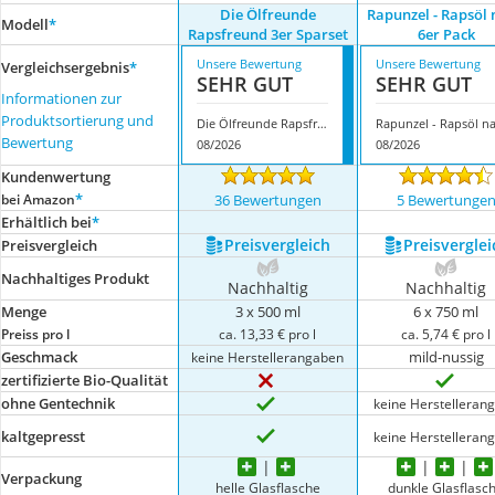
Die Ölfreunde
Rapunzel - Rapsöl 
Modell
*
Rapsfreund 3er Sparset
6er Pack
Unsere Bewertung
Unsere Bewertung
Vergleichsergebnis
*
SEHR GUT
SEHR GUT
Informationen zur
Produktsortierung und
Die Ölfreunde Rapsfreund 3er Sparset
Bewertung
08/2026
08/2026
Kundenwertung
*
bei Amazon
36 Bewertungen
5 Bewertunge
Erhältlich bei
*
Preis­vergleich
Preis­verglei
Preis­vergleich
Nachhaltiges Produkt
Nachhaltig
Nachhaltig
Menge
3 x 500 ml
6 x 750 ml
Preiss pro l
ca. 13,33 € pro l
ca. 5,74 € pro l
Geschmack
mild-nussig
keine Herstellerangaben
zertifizierte Bio-Qualität
ohne Gentechnik
keine Herstelleran
kaltgepresst
keine Herstelleran
Verpackung
helle Glasflasche
dunkle Glasflasc