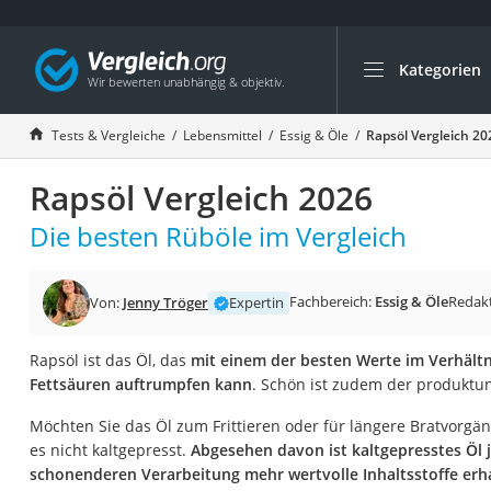
Kategorien
Die beliebtesten V
Lebensmittel
Tests & Vergleiche
Lebensmittel
Essig & Öle
Rapsöl Vergleich 20
Schwarzkümmelöl
Rapsöl Vergleich 2026
Knäckebrot
Schwarzkümmelöl-
Die besten Rüböle im Vergleich
Manukahonig
Eiklar
Fachbereich:
Essig & Öle
Redak
Von:
Jenny Tröger
Expertin
Astronautenkost
Rapsöl ist das Öl, das
mit einem der besten Werte im Verhält
Balsamico-Essig
Fettsäuren auftrumpfen kann
. Schön ist zudem der produktun
Schwarzkümmelöl 
Möchten Sie das Öl zum Frittieren oder für längere Bratvorgän
Sardinen
es nicht kaltgepresst.
Abgesehen davon ist kaltgepresstes Öl 
Honig
schonenderen Verarbeitung mehr wertvolle Inhaltsstoffe erh