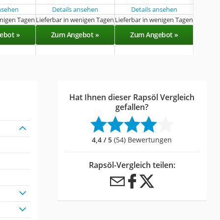
ansehen
Details ansehen
Details ansehen
enigen Tagen
Lieferbar in wenigen Tagen
Lieferbar in wenigen Tagen
Sof
ebot »
Zum Angebot »
Zum Angebot »
Zu
Hat Ihnen dieser Rapsöl Vergleich
gefallen?
4,4 / 5
(54) Bewertungen
Rapsöl-Vergleich teilen: