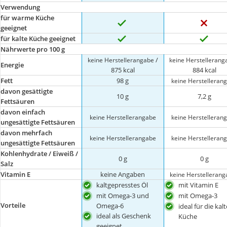
Verwendung
für warme Küche
geeignet
für kalte Küche geeignet
Nährwerte pro 100 g
/
keine Herstellerangabe
keine Herstellerang
Energie
875 kcal
884 kcal
Fett
98 g
keine Herstelleran
davon gesättigte
10 g
7,2 g
Fettsäuren
davon einfach
keine Herstellerangabe
keine Herstelleran
ungesättigte Fettsäuren
davon mehrfach
keine Herstellerangabe
keine Herstelleran
ungesättigte Fettsäuren
Kohlenhydrate / Eiweiß /
0 g
0 g
Salz
Vitamin E
keine Angaben
keine Herstelleran
kaltgepresstes Öl
mit Vitamin E
mit Omega-3 und
mit Omega-3
Vorteile
Omega-6
ideal für die kalt
ideal als Geschenk
Küche
geeignet