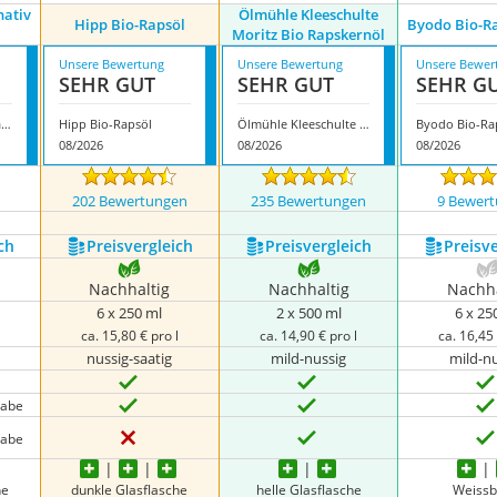
nativ
Ölmühle Kleeschulte
Hipp Bio-Rapsöl
Byodo Bio-Ra
Moritz Bio Rapskernöl
Unsere Bewertung
Unsere Bewertung
Unsere Bewer
SEHR GUT
SEHR GUT
SEHR G
Rapunzel - Rapsöl nativ 6er Pack
Hipp Bio-Rapsöl
Ölmühle Kleeschulte Moritz Bio Rapskernöl
08/2026
08/2026
08/2026
n
202 Bewertungen
235 Bewertungen
9 Bewer
ch
Preis­vergleich
Preis­vergleich
Preis­v
Nachhaltig
Nachhaltig
Nachha
6 x 250 ml
2 x 500 ml
6 x 25
ca. 15,80 € pro l
ca. 14,90 € pro l
ca. 16,45 
nussig-saatig
mild-nussig
mild-n
gabe
gabe
he
dunkle Glasflasche
helle Glasflasche
Weissb