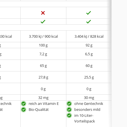
830 kcal
3.700 kJ / 900 kcal
3.404 kJ / 828 kcal
3.39
g
100 g
92 g
g
7,2 g
6,5 g
g
65 g
60 g
g
27,8 g
25,5 g
0 g
0 g
mg
32 mg
30 mg
technik
reich an Vitamin E
ohne Gentechnik
ohn
ät
Bio-Qualität
besonders mild
univ
im 10-Liter-
100 
Vorteilspack