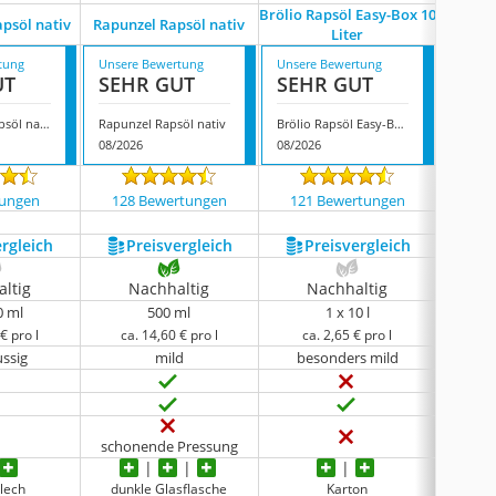
Brölio Rapsöl Easy-Box 10
psöl nativ
Rapunzel Rapsöl nativ
Mori
Liter
tung
Unsere Bewertung
Unsere Bewertung
Unsere
UT
SEHR GUT
SEHR GUT
SEH
Byodo Bio-Rapsöl nativ
Rapunzel Rapsöl nativ
Brölio Rapsöl Easy-Box 10 Liter
Moritz
08/2026
08/2026
08/202
tungen
128 Bewertungen
121 Bewertungen
264
ergleich
Preis­vergleich
Preis­vergleich
P
ltig
Nachhaltig
Nachhaltig
N
0 ml
500 ml
1 x 10 l
€ pro l
ca. 14,60 € pro l
ca. 2,65 € pro l
ca.
ussig
mild
besonders mild
schonende Pressung
lech
dunkle Glasflasche
Karton
hel