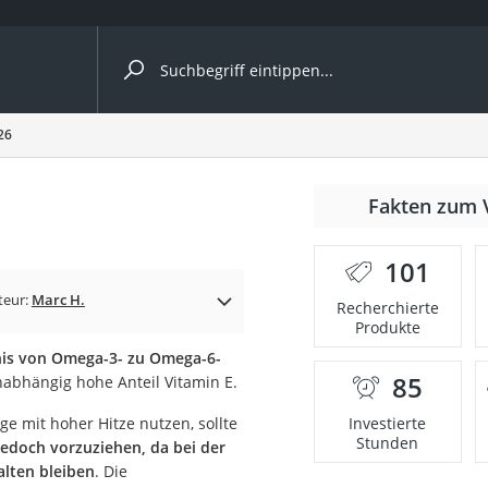
ergleiche nach Kategorie
26
Fakten zum 
Kapseln
101
teur:
Marc H.
Recherchierte
Produkte
nis von Omega-3- zu Omega-6-
85
abhängig hohe Anteil Vitamin E.
bio
ge mit hoher Hitze nutzen, sollte
Investierte
Stunden
jedoch vorzuziehen, da bei der
alten bleiben
. Die