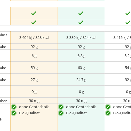
/
abe
3.404 kJ / 828 kcal
3.389 kJ / 824 kcal
3.415 kJ / 
92 g
92 g
92 
gabe
6 g
6,8 g
5,2 
59 g
60 g
54 
gabe
27 g
24,7 g
32 
gabe
0 g
0 g
0 g
30 mg
30 mg
30 
gaben
ohne Gentechnik
ohne Gentechnik
ohne Gen
Bio-Qualität
Bio-Qualität
Bio-Qualit
e