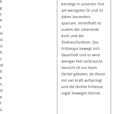
ti
benötigt in unserem Test
g
am wenigsten Öl und ist
t.
daher besonders
P
sparsam. Vorteilhaft ist
r
zudem der rotierende
ei
Korb und die
sl
Ölablassfunktion. Das
ic
Frittiergut bewegt sich
h
dauerhaft und es wird
s
weniger Fett verbraucht.
ol
Vorsicht ist nur beim
lt
Deckel geboten, da dieser
e
mit viel Kraft aufspringt
n
und die leichte Fritteuse
Si
sogar bewegen könnte.
e
f
ü