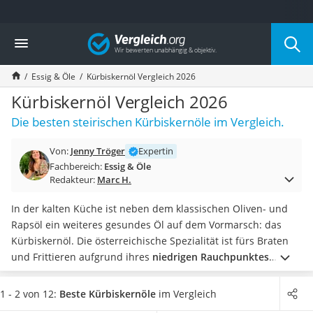
Die beliebtesten Vergleiche nach Kategorie
Vergleich
Lebensmittel
Schwarzkümmelöl
Essig & Öle
Kürbiskernöl Vergleich 2026
Knäckebrot
Schwarzkümmelöl-Kapseln
Kürbiskernöl Vergleich 2026
Manukahonig
Die besten steirischen Kürbiskernöle im Vergleich.
Eiklar
Astronautenkost
Von:
Jenny Tröger
Expertin
Balsamico-Essig
Fachbereich:
Essig & Öle
Schwarzkümmelöl bio
Redakteur:
Marc H.
Sardinen
Honig
In der kalten Küche ist neben dem klassischen Oliven- und
Gemüsebrühe
Rapsöl ein weiteres gesundes Öl auf dem Vormarsch: das
Eiskaffee-Pulver
Kürbiskernöl. Die österreichische Spezialität ist fürs Braten
Irischer Whiskey
und Frittieren aufgrund ihres
niedrigen Rauchpunktes
Grapefruitkernextrakt
(120°C)
allerdings nicht geeignet.
Deswegen passt
Matcha-Set
Kürbiskernöl besonders gut in
Salate und kalte Gerichte.
Bei
1 - 2 von 12:
Beste Kürbiskernöle
im Vergleich
Sojasauce
der Wahl des besten Kürbiskernöls für Sie kommt es auf