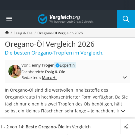
Die beliebtesten Vergleiche nach Kategorie
Vergleich
Lebensmittel
Schwarzkümmelöl
Essig & Öle
Oregano-Öl Vergleich 2026
Knäckebrot
Schwarzkümmelöl-Kapseln
Oregano-Öl Vergleich 2026
Manukahonig
Die besten Oregano-Tropfen im Vergleich.
Eiklar
Astronautenkost
Von:
Jenny Tröger
Expertin
Balsamico-Essig
Fachbereich:
Essig & Öle
Schwarzkümmelöl bio
Redakteur:
Marc H.
Sardinen
Honig
In Oregano-Öl sind die wertvollen Inhaltsstoffe des
Gemüsebrühe
Oreganokrauts in hochkonzentrierter Form verfügbar. Da Sie
Eiskaffee-Pulver
täglich nur einen bis zwei Tropfen des Öls benötigen, hält
Irischer Whiskey
selbst ein kleines Fläschchen sehr lange – je nachdem, in
Grapefruitkernextrakt
welchen Fällen Sie Oregano-Öl nutzen werden.
Diverse
Matcha-Set
Internet-Tests zu Oregano-Öl zeigen: Oregano-Tropfen haben
1 - 2 von 14:
Beste Oregano-Öle
im Vergleich
Sojasauce
deutlich mehr Anwendungsgebiete als Kapseln.
Wählen Sie