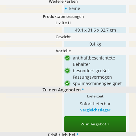
Weitere Farben
•
keine
Produktabmessungen
L x B x H
49,4 x 31,6 x 32,7 cm
Gewicht
9,4 kg
Vorteile
antihaftbeschichtete
Behälter
besonders großes
Fassungsvermögen
spülmaschinengeeignet
Zu den Angeboten
*
Lieferzeit
Sofort lieferbar
Vergleichssieger
Zum Angebot »
Erhältlich bei
*