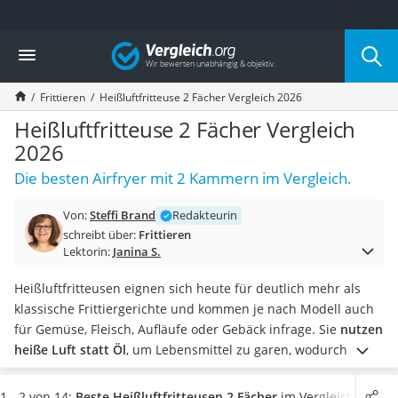
Die beliebtesten Vergleiche nach Kategorie
Vergleich
Haushalt
Wassersprudler
Frittieren
Heißluftfritteuse 2 Fächer Vergleich 2026
Zentralstaubsauger
Brotbackautomat
Heißluftfritteuse 2 Fächer Vergleich
Wischroboter
2026
Wäschespinne
Die besten Airfryer mit 2 Kammern im Vergleich.
Industriestaubsauger
Spülmaschinentabs
Von:
Steffi Brand
Redakteurin
Akku-Staubsauger
schreibt über:
Frittieren
Eierkocher
Lektorin:
Janina S.
AEG-Waschmaschine
Saug-Wisch-Roboter
Heißluftfritteusen eignen sich heute für deutlich mehr als
Handstaubsauger
klassische Frittiergerichte und kommen je nach Modell auch
Milchaufschäumer
für Gemüse, Fleisch, Aufläufe oder Gebäck infrage. Sie
nutzen
Kondenstrockner
heiße Luft statt Öl
, um Lebensmittel zu garen, wodurch sie
Reiskocher
gesünder und kalorienärmer sind als herkömmliche
Heißwasserspender
Fritteusen. Unser
Heißluftfritteusen-Test
zeigt, dass sie
1 - 2 von 14:
Beste Heißluftfritteusen 2 Fächer
im Vergleich