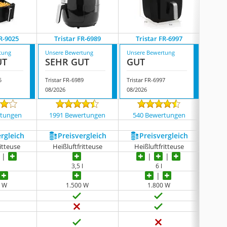
FR-9025
Tristar FR-6989
Tristar FR-6997
Tri
tung
Unsere Bewertung
Unsere Bewertung
Unsere
UT
SEHR GUT
GUT
GUT
5
Tristar FR-6989
Tristar FR-6997
Tristar
08/2026
08/2026
08/202
rtungen
1991 Bewertungen
540 Bewertungen
6208
ergleich
Preis­vergleich
Preis­vergleich
P
ritteuse
Heißluftfritteuse
Heißluftfritteuse
Kalt
3,5 l
6 l
0 W
1.500 W
1.800 W