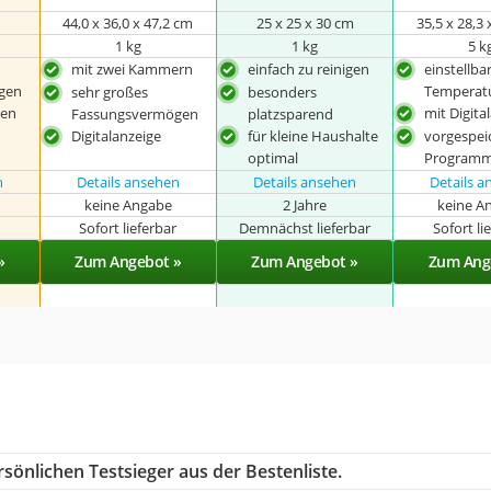
m
44,0 x 36,0 x 47,2 cm
25 x 25 x 30 cm
‎35,5 x 28,3
1 kg
1 kg
5 k
mit zwei Kammern
einfach zu reinigen
einstellba
gen
Temperat
sehr großes
besonders
gen
mit Digita
Fassungsvermögen
platzsparend
Digitalanzeige
für kleine Haushalte
vorgespei
optimal
Program
n
Details ansehen
Details ansehen
Details 
keine Angabe
2 Jahre
keine A
r
Sofort lieferbar
Demnächst lieferbar
Sofort li
»
Zum Angebot »
Zum Angebot »
Zum Ang
sönlichen Testsieger aus der Bestenliste.