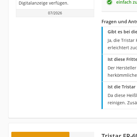
einfach z
Digitalanzeige verfügen.
07/2026
Fragen und Antw
Gibt es bei d
Ja, die Trista
erleichtert z
Ist diese Fri
Der Hersteller
herkömmlicher 
Ist die Trista
Da diese Heißl
reinigen. Zusä
Tristar FR-6