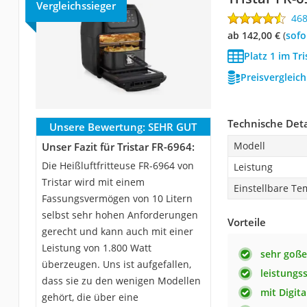
Vergleichssieger
46
ab 142,00 €
(
Sof
Platz 1 im Tri
Preisvergleic
Technische Deta
Unsere Bewertung:
SEHR GUT
Modell
Unser Fazit für Tristar FR-6964:
Die Heißluftfritteuse FR-6964 von
Leistung
Tristar wird mit einem
Einstellbare Te
Fassungsvermögen von 10 Litern
selbst sehr hohen Anforderungen
Vorteile
gerecht und kann auch mit einer
Leistung von 1.800 Watt
sehr goß
überzeugen. Uns ist aufgefallen,
leistungs
dass sie zu den wenigen Modellen
mit Digit
gehört, die über eine