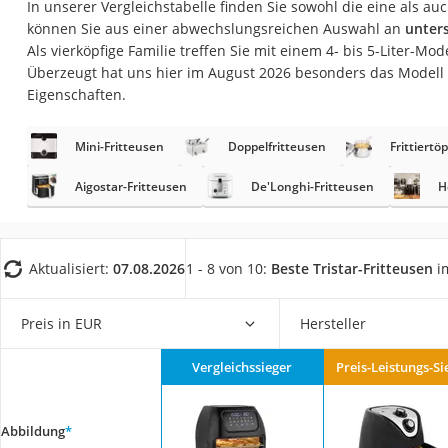
In unserer Vergleichstabelle finden Sie sowohl die eine als a
Saug-Wisch-Robot
können Sie aus einer abwechslungsreichen Auswahl an
unter
Handstaubsauger
Als vierköpfige Familie treffen Sie mit einem 4- bis 5-Liter-Mo
Überzeugt hat uns hier im August 2026 besonders das Modell
Milchaufschäumer
Eigenschaften.
Kondenstrockner
Reiskocher
Mini-Fritteusen
Doppelfritteusen
Frittiertö
Heißwasserspend
Aigostar-Fritteusen
De'Longhi-Fritteusen
H
Tierhaarstaubsau
Ecovacs-Saugrobo
Aktualisiert:
07.08.2026
1 - 8 von 10:
Beste Tristar-Fritteusen
im
Nespresso-Maschi
Messerschärfer
Preis in EUR
Hersteller
Service
Vergleichssieger
Preis-Leistungs-Si
Abbildung
*