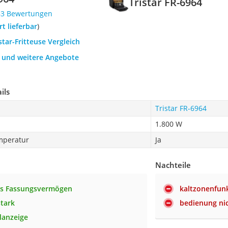
Tristar FR-6964
83 Bewertungen
ort lieferbar
)
star-Fritteuse Vergleich
h und weitere Angebote
ils
Tristar FR-6964
1.800 W
mperatur
Ja
Nachteile
es Fassungsvermögen
kaltzonenfunk
stark
bedienung nic
alanzeige