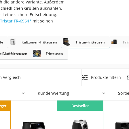
uch die andere Variante. Außerdem
er
schiedlichen Größen
auswählen.
dell eine sichere Entscheidung.
Tristar FR-6964
*
mit seinen
pfe
Kaltzonen-Fritteusen
Tristar-Fritteusen
Pri
er
eißluftfritteusen
Fritteusen
ger
ter
 Vergleich
Produkte filtern
ne
Kundenwertung
Sorti
eger
Bestseller