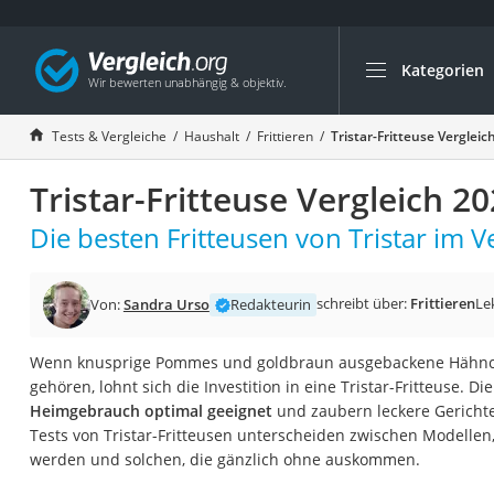
Kategorien
Die beliebtesten V
Haushalt
Tests & Vergleiche
Haushalt
Frittieren
Tristar-Fritteuse Vergleic
Wassersprudler
Tristar-Fritteuse Vergleich 2
Zentralstaubsauge
Brotbackautomat
Die besten Fritteusen von Tristar im Ve
Wischroboter
Wäschespinne
schreibt über:
Frittieren
Le
Von:
Sandra Urso
Redakteurin
Industriestaubsau
Wenn knusprige Pommes und goldbraun ausgebackene Hähnche
Spülmaschinentab
gehören, lohnt sich die Investition in eine Tristar-Fritteuse. 
Akku-Staubsauger
Heimgebrauch optimal geeignet
und zaubern leckere Gerichte 
Tests von Tristar-Fritteusen unterscheiden zwischen Modellen
Eierkocher
werden und solchen, die gänzlich ohne auskommen.
AEG-Waschmaschi