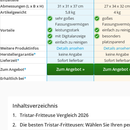
Einzelteile
Abmessungen (L x B x H)
‎31 x 31 x 37 cm
‎27 x 34 x 32 c
Artikelgewicht
5,8 kg
4 kg
sehr goßes
goßes
Fassungsvermögen
Fassungsvermö
leistungsstark
einfach zu reini
Vorteile
mit Digitalanzeige
besonders
platzsparend
einfach zu reinigen
Weitere Produktinfos
Details ansehen
Details ansehe
Herstellergarantie
*
keine Angabe
keine Angabe
Lieferzeit
*
Sofort lieferbar
Sofort lieferba
Zum Angebot »
Zum Angebot 
Zum Angebot
*
Erhältlich bei
*
Inhaltsverzeichnis
Tristar-Fritteuse Vergleich 2026
Die besten Tristar-Fritteusen:
Wählen Sie Ihren per