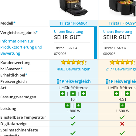
Modell
*
Tristar FR-6964
Tristar FR-699
Unsere Bewertung
Unsere Bewertung
Vergleichsergebnis
*
SEHR GUT
SEHR GUT
Informationen zur
Produktsortierung und
Tristar FR-6964
Tristar FR-6994
Bewertung
07/2026
08/2026
Kundenwertung
*
bei Amazon
4683 Bewertungen
2177 Bewertung
Erhältlich bei
*
Preis­vergleich
Preis­verglei
Preis­vergleich
Art
Heißluftfritteuse
Heißluftfritteus
Fassungsvermögen
10 l
4,5 l
Leistung
1.800 W
1.500 W
Einstellbare Temperatur
Digitalanzeige
Spülmaschinenfeste