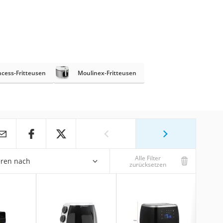
ncess-Fritteusen
Moulinex-Fritteusen
Alle Filter
eren nach
zurücksetzen