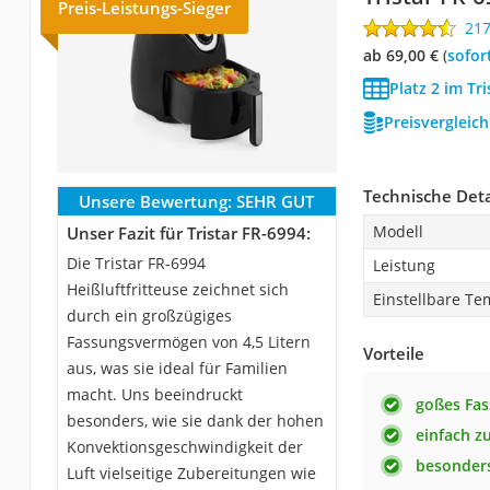
Preis-Leistungs-Sieger
21
ab 69,00 €
(
Sofor
Platz 2 im Tri
Preisvergleic
Technische Deta
Unsere Bewertung:
SEHR GUT
Modell
Unser Fazit für Tristar FR-6994:
Die Tristar FR-6994
Leistung
Heißluftfritteuse zeichnet sich
Einstellbare Te
durch ein großzügiges
Fassungsvermögen von 4,5 Litern
Vorteile
aus, was sie ideal für Familien
macht. Uns beeindruckt
goßes Fa
besonders, wie sie dank der hohen
einfach z
Konvektionsgeschwindigkeit der
besonders
Luft vielseitige Zubereitungen wie