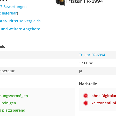
Tristar FR-6994
77 Bewertungen
t lieferbar
)
star-Fritteuse Vergleich
h und weitere Angebote
ils
Tristar FR-6994
1.500 W
mperatur
Ja
Nachteile
ssungsvermögen
ohne Digitala
u reinigen
kaltzonenfunk
 platzsparend