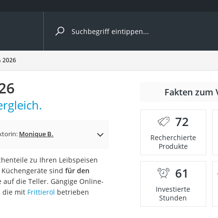
ergleiche nach Kategorie
h 2026
026
r
Fakten zum 
rgleich.
72
ktorin:
Monique B.
Recherchierte
Produkte
ger
nteile zu Ihren Leibspeisen
s
61
Die Küchengeräte sind
für den
auf die Teller. Gängige Online-
Investierte
, die mit
Frittieröl
betrieben
Stunden
ne