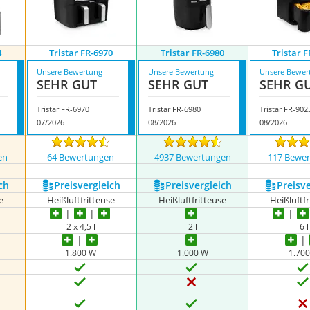
4
Tristar FR-6970
Tristar FR-6980
Tristar 
Unsere Bewertung
Unsere Bewertung
Unsere Bewer
SEHR GUT
SEHR GUT
SEHR G
Tristar FR-6970
Tristar FR-6980
Tristar FR-902
07/2026
08/2026
08/2026
en
64 Bewertungen
4937 Bewertungen
117 Bewe
ch
Preis­vergleich
Preis­vergleich
Preis­v
e
Heißluftfritteuse
Heißluftfritteuse
Heißluftf
2 x 4,5 l
2 l
6 l
1.800 W
1.000 W
1.70