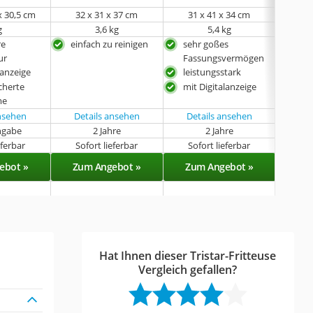
 x 30,5 cm
‎32 x 31 x 37 cm
31 x 41 x 34 cm
‎23
g
3,6 kg
5,4 kg
re
einfach zu reinigen
sehr goßes
sehr
ur
Fassungsvermögen
Kal
lanzeige
leistungsstark
einf
cherte
mit Digitalanzeige
me
ansehen
Details ansehen
Details ansehen
ngabe
2 Jahre
2 Jahre
k
eferbar
Sofort lieferbar
Sofort lieferbar
Sof
ebot »
Zum Angebot »
Zum Angebot »
Zu
Hat Ihnen dieser Tristar-Fritteuse
Vergleich gefallen?