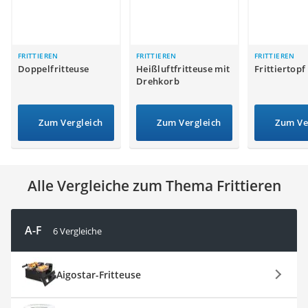
Tierhaarstaubsauger
Ecovacs-Saugroboter
Nespresso-Maschine
Messerschärfer
FRITTIEREN
FRITTIEREN
FRITTIEREN
Doppelfritteuse
Heißluftfritteuse mit
Frittiertopf
Service
Drehkorb
Zum Vergleich
Zum Vergleich
Zum Ve
Alle Vergleiche zum Thema Frittieren
A-F
6 Vergleiche
Aigostar-Fritteuse