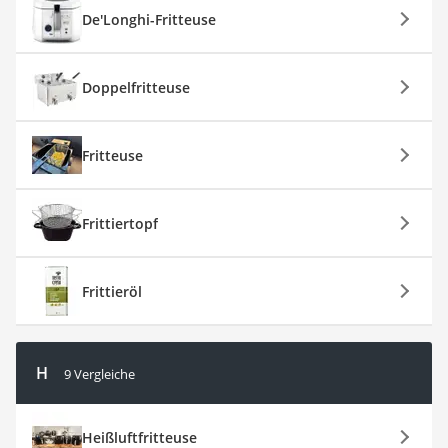
De'Longhi-Fritteuse
Doppelfritteuse
Fritteuse
Frittiertopf
Frittieröl
H
9 Vergleiche
Heißluftfritteuse