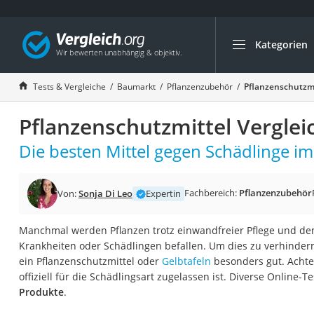
Kategorien
Die beliebtesten V
Baumarkt
Tests & Vergleiche
Baumarkt
Pflanzenzubehör
Pflanzenschutzmi
Tresor feuerfest
Pflanzenschutzmittel Verglei
Makita-Akku-Rase
Kappsäge
Die besten Mittel gegen Schädlinge im
Smartes Türschlos
Akku-Rasentrimm
Fachbereich:
Pflanzenzubehör
Von:
Sonja Di Leo
Expertin
Feuchtigkeitsmess
Manchmal werden Pflanzen trotz einwandfreier Pflege und dem
Split-Klimaanlage 
Krankheiten oder Schädlingen befallen. Um dies zu verhinder
Pelletofen
ein Pflanzenschutzmittel oder
Gelbtafeln
besonders gut. Achten
offiziell für die Schädlingsart zugelassen ist. Diverse Online-T
Bohrmaschine
Produkte
.
Tiefbrunnenpump