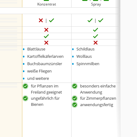
Konzentrat
Spray
•
•
•
Blattläuse
Schildlaus
Pilzkr
•
•
•
Kartoffelkäferlarven
Wolllaus
Wurze
•
•
•
Buchsbaumzünsler
Spinnmilben
falsc
•
•
weiße Fliegen
Rhizo
•
und weitere
für Pflanzen im
besonders einfache
unge
Freiland geeignet
Anwendung
Bie
ungefährlich für
für Zimmerpflanzen
vorp
Bienen
anwendungsfertig
auc
Gem