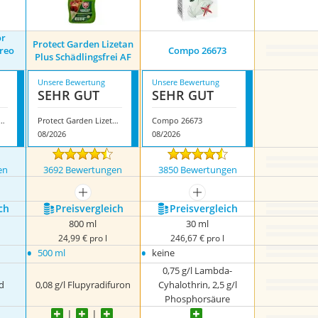
or
Protect Garden Lizetan
areo
Compo 26673
Plus Schädlingsfrei AF
Unsere Bewertung
Unsere Bewertung
SEHR GUT
SEHR GUT
flor ‎Schädlingsfrei Careo Konzentrat
Protect Garden Lizetan Plus Schädlingsfrei AF
Compo 26673
08/2026
08/2026
en
3692 Bewertungen
3850 Bewertungen
mehr anzeigen
mehr anzeigen
ch
Preis­vergleich
Preis­vergleich
800 ml
30 ml
24,99 € pro l
246,67 € pro l
•
•
500 ml
keine
0,75 g/l Lambda-
d
0,08 g/l Flupyradifuron
Cyhalothrin, 2,5 g/l
Phosphorsäure