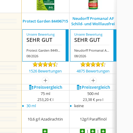
Neudorff Promanal AF
Protec
Protect Garden 84496715
Schild- und Wolllausfrei
Spe
Unsere Bewertung
Unsere Bewertung
Unsere
SEHR GUT
SEHR GUT
SEH
Protect Garden 84496715
Neudorff Promanal AF Schild- und Wolllausfrei
08/2026
08/2026
08/202
1526 Bewertungen
4875 Bewertungen
717
mehr anzeigen
mehr anzeigen
Preis­vergleich
Preis­vergleich
P
75 ml
500 ml
253,20 € l
23,38 € pro l
4
•
•
•
30 ml
keine
keine
10,6 g/l Azadirachtin
12g/l Paraffinöl
keine 