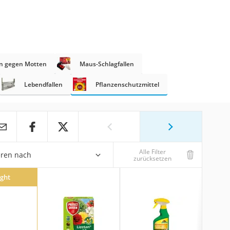
n gegen Motten
Maus-Schlagfallen
Lebendfallen
Pflanzenschutzmittel
Alle Filter
eren nach
zurücksetzen
ight