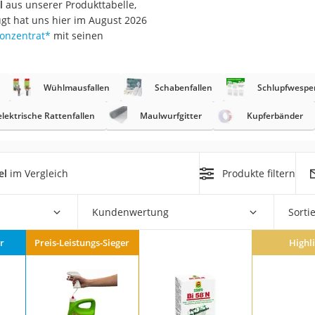
l
aus unserer Produkttabelle,
gt hat uns hier im August 2026
r
Konzentrat
*
mit seinen
mera
Wühlmausfallen
Schabenfallen
Schlupfwespe
mit Elektrostart
elektrische Rattenfallen
Maulwurfgitter
Kupferbänder
el
im Vergleich
Produkte filtern
en
zer
Kundenwertung
Sorti
r
Preis-Leistungs-Sieger
Highl