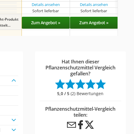
Details ansehen
Details ansehen
Det
Sofort lieferbar
Sofort lieferbar
Sof
ght-Produkt
Zum Angebot »
Zum Angebot »
Zu
telt...
Hat Ihnen dieser
Pflanzenschutzmittel Vergleich
gefallen?
5,0 / 5
(2) Bewertungen
Pflanzenschutzmittel-Vergleich
teilen:
l