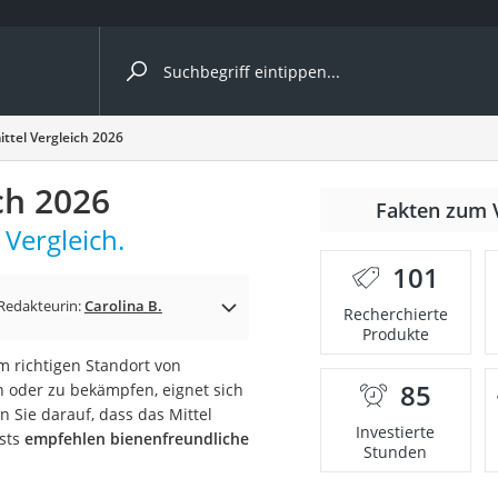
ergleiche nach Kategorie
ttel Vergleich 2026
ch 2026
nmäher
Fakten zum 
 Vergleich.
s
101
er
Redakteurin:
Carolina B.
Recherchierte
Produkte
gerät
 richtigen Standort von
2 Innengeräte
85
n oder zu bekämpfen, eignet sich
 Sie darauf, dass das Mittel
Investierte
ests
empfehlen bienenfreundliche
Stunden
e