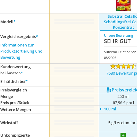
Substral Celafl
Modell
*
‎Schädlingsfrei C
Konzentrat
Unsere Bewertung
Vergleichsergebnis
*
SEHR GUT
Informationen zur
Produktsortierung und
Substral Cela
Bewertung
08/2026
Kundenwertung
*
bei Amazon
7680 Bewertung
Erhältlich bei
*
Preis­verglei
Preis­vergleich
Menge
250 ml
Preis pro l/Stück
67,96 € pro l
•
100 ml
Weitere Mengen
Wirkstoff
5 g/l Acetamipri
Unkomplizierte