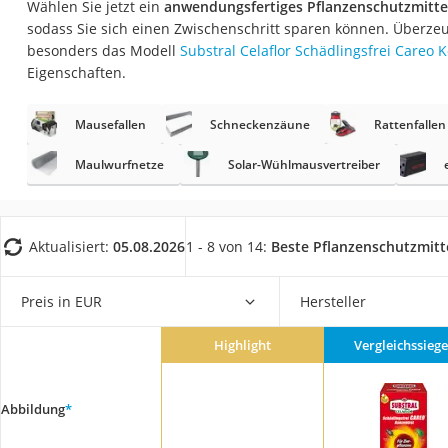
Wählen Sie jetzt ein
anwendungsfertiges Pflanzenschutzmitte
Fliesenschneider
sodass Sie sich einen Zwischenschritt sparen können. Überzeu
Hochdruckreinige
besonders das Modell
Substral Celaflor ‎Schädlingsfrei Careo 
Eigenschaften.
Doppelschleifer
Überwachungska
Mausefallen
Schneckenzäune
Rattenfallen
Benzinrasenmäher 
Maulwurfnetze
Solar-Wühlmausvertreiber
Akku-Laubsauger
Löschdecke
Multimeter
Aktualisiert:
05.08.2026
1 - 8 von 14:
Beste Pflanzenschutzmitt
Winterharte Palm
Preis in EUR
Hersteller
Gasdurchlauferhit
Service
Highlight
Vergleichssiege
Abbildung
*