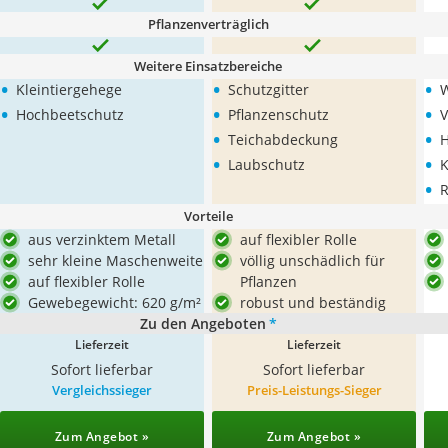
Pflanzenverträglich
Weitere Einsatzbereiche
•
•
•
Kleintiergehege
Schutzgitter
W
•
•
•
Hochbeetschutz
Pflanzenschutz
V
•
•
Teichabdeckung
H
•
•
Laubschutz
K
•
R
Vorteile
aus verzinktem Metall
auf flexibler Rolle
sehr kleine Maschenweite
völlig unschädlich für
auf flexibler Rolle
Pflanzen
Gewebegewicht: 620 g/m²
robust und beständig
Zu den Angeboten
*
Lieferzeit
Lieferzeit
Sofort lieferbar
Sofort lieferbar
Vergleichssieger
Preis-Leistungs-Sieger
Zum Angebot »
Zum Angebot »