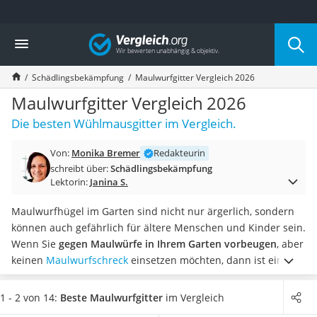
Die beliebtesten Vergleiche nach Kategorie
Vergleich
Baumarkt
Tresor feuerfest
Schädlingsbekämpfung
Maulwurfgitter Vergleich 2026
Makita-Akku-Rasenmäher
Kappsäge
Maulwurfgitter Vergleich 2026
Smartes Türschloss
Die besten Wühlmausgitter im Vergleich.
Akku-Rasentrimmer
Feuchtigkeitsmessgerät
Von:
Monika Bremer
Redakteurin
Split-Klimaanlage 2 Innengeräte
schreibt über:
Schädlingsbekämpfung
Pelletofen
Lektorin:
Janina S.
Bohrmaschine
Tiefbrunnenpumpe
Maulwurfhügel im Garten sind nicht nur ärgerlich, sondern
Fliesenschneider
können auch gefährlich für ältere Menschen und Kinder sein.
Hochdruckreiniger
Wenn Sie
gegen Maulwürfe in Ihrem Garten vorbeugen
, aber
Doppelschleifer
keinen
Maulwurfschreck
einsetzen möchten, dann ist ein
Überwachungskamera
Maulwurfgitter für Sie eine gute Wahl. Es bietet
eine
Benzinrasenmäher mit Elektrostart
mechanische Barriere
gegen die Tiere und wirkt laut Online-
1 - 2 von 14:
Beste Maulwurfgitter
im Vergleich
Akku-Laubsauger
Maulwurfgitter-Tests zuverlässig gegen unerwünschten