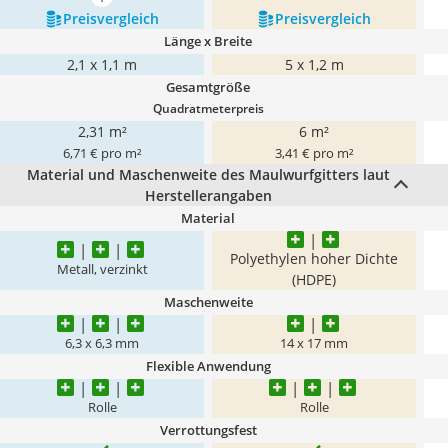
mehr anzeigen
Preis­vergleich
Preis­vergleich
Länge x Breite
2,1 x 1,1 m
5 x 1,2 m
Gesamtgröße
Quadratmeterpreis
2,31 m²
6 m²
6,71 € pro m²
3,41 € pro m²
Material und Maschenweite des Maulwurfgitters laut
Herstellerangaben
Material
Polyethylen hoher Dichte
Metall, verzinkt
(HDPE)
Maschenweite
6,3 x 6,3 mm
14 x 17 mm
Flexible Anwendung
Rolle
Rolle
Verrottungsfest