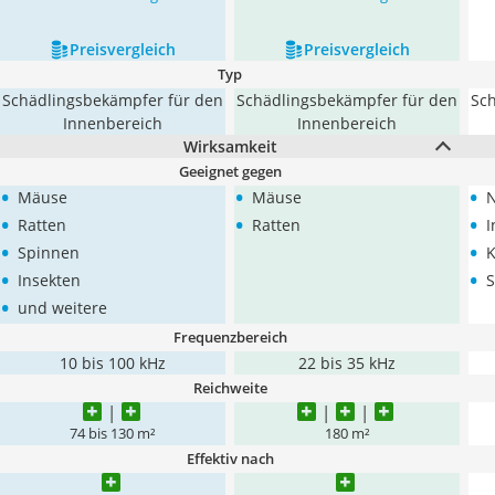
Preis­vergleich
Preis­vergleich
Typ
Schädlingsbekämpfer für den
Schädlingsbekämpfer für den
Sc
Innenbereich
Innenbereich
Wirksamkeit
Geeignet gegen
•
•
•
Mäuse
Mäuse
N
•
•
•
Ratten
Ratten
I
•
•
Spinnen
K
•
•
Insekten
S
•
und weitere
Frequenzbereich
10 bis 100 kHz
22 bis 35 kHz
Reichweite
74 bis 130 m²
180 m²
Effektiv nach