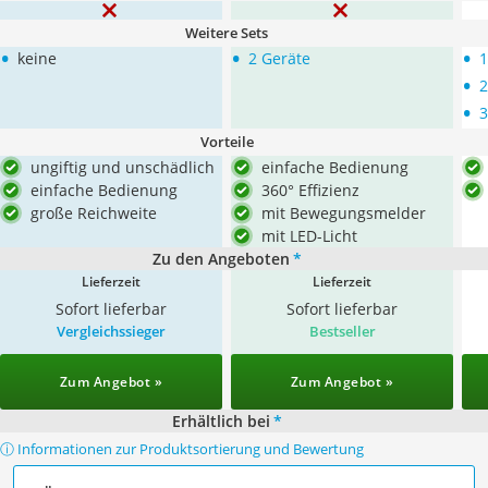
Weitere Sets
•
•
•
keine
2 Geräte
1
•
2
•
3
Vorteile
ungiftig und unschädlich
einfache Bedienung
einfache Bedienung
360° Effizienz
große Reichweite
mit Bewegungsmelder
mit LED-Licht
Zu den Angeboten
*
Lieferzeit
Lieferzeit
Sofort lieferbar
Sofort lieferbar
Vergleichssieger
Bestseller
Zum Angebot »
Zum Angebot »
Erhältlich bei
*
ⓘ Informationen zur Produktsortierung und Bewertung