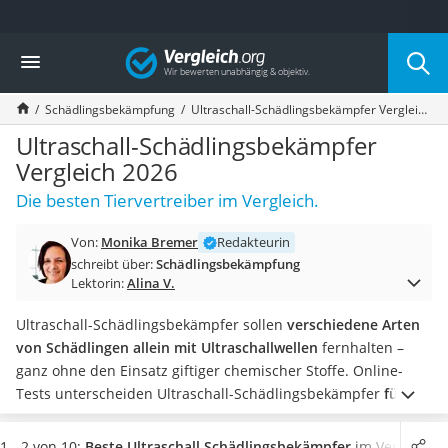
Die beliebtesten Vergleiche nach Kategorie
Vergleich
Baumarkt
Tresor feuerfest
Schädlingsbekämpfung
Ultraschall-Schädlingsbekämpfer Vergleich 2026
Makita-Akku-Rasenmäher
Kappsäge
Ultraschall-Schädlingsbekämpfer
Smartes Türschloss
Vergleich 2026
Akku-Rasentrimmer
Die besten Tiervertreiber im Vergleich.
Feuchtigkeitsmessgerät
Split-Klimaanlage 2 Innengeräte
Von:
Monika Bremer
Redakteurin
Pelletofen
schreibt über:
Schädlingsbekämpfung
Bohrmaschine
Lektorin:
Alina V.
Tiefbrunnenpumpe
Fliesenschneider
Ultraschall-Schädlingsbekämpfer sollen
verschiedene Arten
Hochdruckreiniger
von Schädlingen allein mit Ultraschallwellen
fernhalten –
Doppelschleifer
ganz ohne den Einsatz giftiger chemischer Stoffe. Online-
Überwachungskamera
Tests unterscheiden Ultraschall-Schädlingsbekämpfer
für
Benzinrasenmäher mit Elektrostart
innen und für außen
.
Während eine
Mückenspirale
draußen
Akku-Laubsauger
effektiv ist, zeigt ein Ultraschall-Schädlingsbekämpfer
vor
1 - 2 von 10:
Beste Ultraschall Schädlingsbekämpfer
im Vergleich