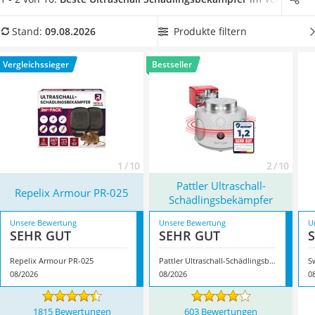
Löschdecke
allem drinnen Wirkung gegen Mücken
. In unserer
Multimeter
Produkttabelle finden Sie Modelle mit
einer Reichweite von
Produkte filtern
Stand:
09.08.2026
Winterharte Palmen
über 100 m²
, die sich für große Flächen eignen. Überzeugt
Gasdurchlauferhitzer
hat uns hier im August 2026 besonders das Modell
Repelix
Vergleichssieger
Bestseller
Service
Armour PR-025
*
mit seinen Eigenschaften.
1 / 10
2 / 10
Pattler Ultraschall-
Repelix Armour PR-025
Schädlingsbekämpfer
Unsere Bewertung
Unsere Bewertung
U
SEHR GUT
SEHR GUT
Repelix Armour PR-025
Pattler Ultraschall-Schädlingsbekämpfer
S
08/2026
08/2026
0
1815 Bewertungen
603 Bewertungen