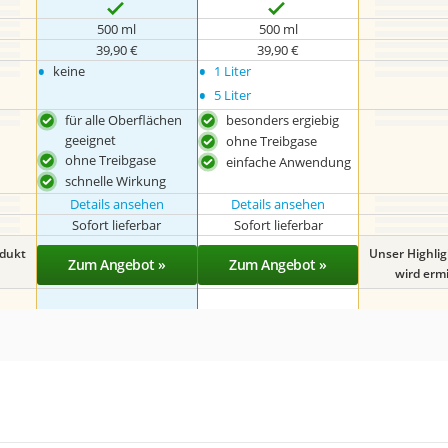
500 ml
500 ml
39,90 €
39,90 €
•
•
keine
1 Liter
•
5 Liter
für alle Oberflächen
besonders ergiebig
geeignet
ohne Treibgase
ohne Treibgase
einfache Anwendung
schnelle Wirkung
Details ansehen
Details ansehen
Sofort lieferbar
Sofort lieferbar
odukt
Unser Highli
Zum Angebot »
Zum Angebot »
wird ermit