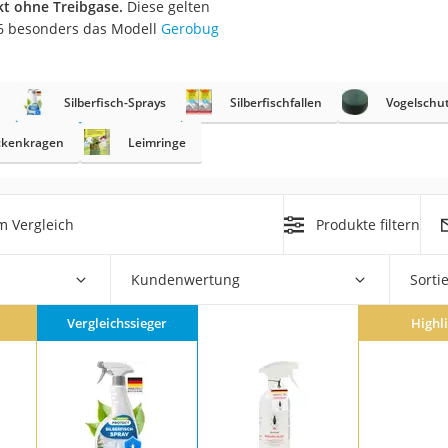
kt ohne Treibgase.
Diese gelten
26 besonders das Modell
Gerobug
r
Silberfisch-Sprays
Silberfischfallen
Vogelschu
mera
mit Elektrostart
ckenkragen
Leimringe
m Vergleich
Produkte filtern
en
Kundenwertung
Sorti
zer
Vergleichssieger
Highl