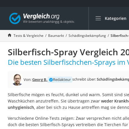
Kategorien
Die beliebtesten V
Baumarkt
Tests & Vergleiche
Baumarkt
Schädlingsbekämpfung
Silberfisch
Tresor feuerfest
Silberfisch-Spray Vergleich 2
Makita-Akku-Rase
Kappsäge
Die besten Silberfischchen-Sprays im 
Smartes Türschlos
Akku-Rasentrimm
schreibt über:
Schädlingsbekäm
Von:
Georg B.
Redakteur
Feuchtigkeitsmess
Silberfische mögen es feucht, dunkel und warm. Somit sind s
Split-Klimaanlage 
Waschküchen anzutreffen. Sie übertragen zwar
weder Krankhe
Pelletofen
unhygienisch,
aber bei sich zu Hause antreffen mag sie denn
Bohrmaschine
Verschiedene Online-Tests zeigen: Zwar versprechen nicht all
Tiefbrunnenpump
doch die besten Silberfisch-Sprays vertreiben die Tierchen fü