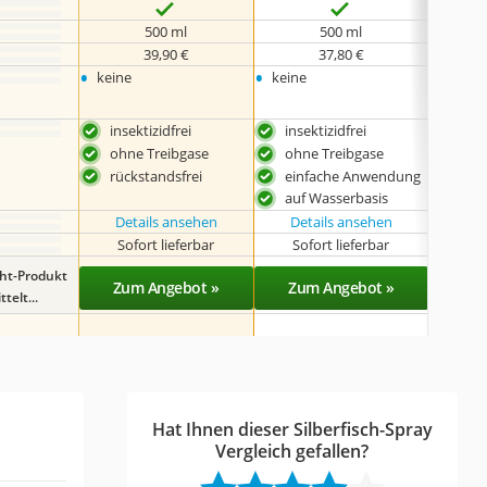
500 ml
500 ml
39,90 €
37,80 €
•
•
•
keine
keine
keine
insektizidfrei
insektizidfrei
herg
Deu
ohne Treibgase
ohne Treibgase
sch
rückstandsfrei
einfache Anwendung
ein
auf Wasserbasis
Details ansehen
Details ansehen
Det
Sofort lieferbar
Sofort lieferbar
Sof
ght-Produkt
Zum Angebot »
Zum Angebot »
Zu
telt...
Hat Ihnen dieser Silberfisch-Spray
Vergleich gefallen?