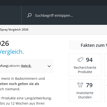
ergleiche nach Kategorie
-Spray Vergleich 2026
026
nmäher
Fakten zum 
Vergleich.
s
94
er
pfung
Lektorin:
Nele B.
Recherchierte
Produkte
gerät
ie meist in Badezimmern und
2 Innengeräte
79
iten noch gelten sie als
och niemand.
Investierte
Stunden
e Produkte eine Langzeitwirkung,
e
r bis zu 12 Wochen aus Ihren