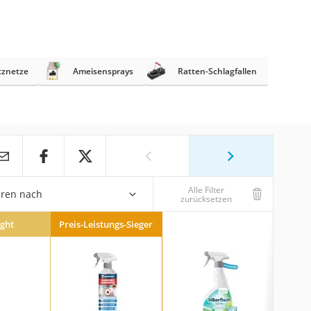
tznetze
Ameisensprays
Ratten-Schlagfallen
Alle Filter
eren nach
zurücksetzen
ight
Preis-Leistungs-Sieger