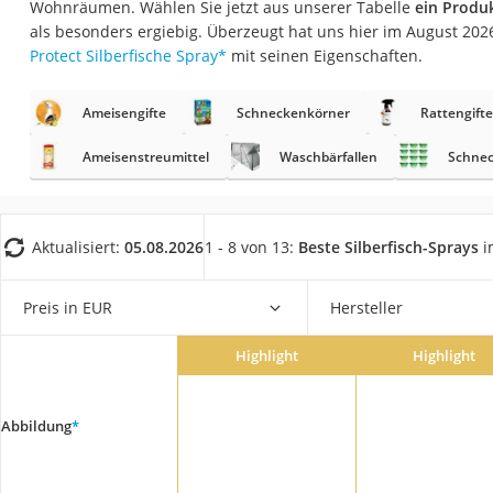
Wohnräumen. Wählen Sie jetzt aus unserer Tabelle
ein Produ
Fliesenschneider
als besonders ergiebig. Überzeugt hat uns hier im August 20
Hochdruckreinige
Protect Silberfische Spray
*
mit seinen Eigenschaften.
Doppelschleifer
Ameisengifte
Schneckenkörner
Rattengifte
Überwachungska
Benzinrasenmäher 
Ameisenstreumittel
Waschbärfallen
Schne
Akku-Laubsauger
Löschdecke
Aktualisiert:
05.08.2026
1 - 8 von 13:
Beste Silberfisch-Sprays
i
Multimeter
Winterharte Palm
Preis in EUR
Hersteller
Gasdurchlauferhit
Highlight
Highlight
Service
Abbildung
*