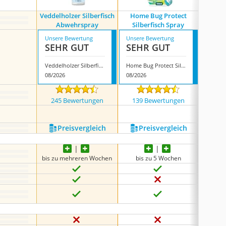
Veddelholzer Silberfisch
Home Bug Protect
A
Abwehrspray
Silberfisch Spray
Silber
Unsere Bewertung
Unsere Bewertung
Unsere
SEHR GUT
SEHR GUT
SEH
Veddelholzer Silberfisch Abwehrspray
Home Bug Protect Silberfisch Spray
08/2026
08/2026
07/202
245 Bewertungen
139 Bewertungen
411
Preis­vergleich
Preis­vergleich
P
bis zu mehreren Wochen
bis zu 5 Wochen
Ku